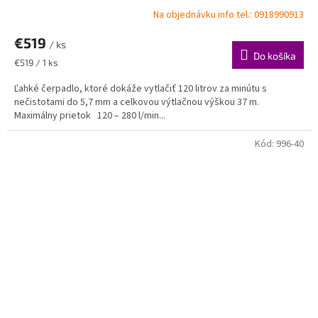
Na objednávku info tel.: 0918990913
€519
/ ks
Do košíka
Jednotková
€519 / 1 ks
cena:
Ľahké čerpadlo, ktoré dokáže vytlačiť 120 litrov za minútu s
nečistotami do 5,7 mm a celkovou výtlačnou výškou 37 m.
Maximálny prietok 120 – 280 l/min...
Kód:
996-40