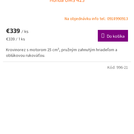
Na objednávku info tel.: 0918990913
€339
/ ks
Do košíka
Jednotková
€339 / 1 ks
cena:
Krovinorez s motorom 25 cm³, pružným zahnutým hriadeľom a
oblúkovou rukoväťou.
Kód:
996-21