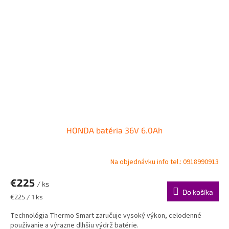
HONDA batéria 36V 6.0Ah
Na objednávku info tel.: 0918990913
€225
/ ks
Do košíka
Jednotková
€225 / 1 ks
cena:
Technológia Thermo Smart zaručuje vysoký výkon, celodenné
používanie a výrazne dlhšiu výdrž batérie.