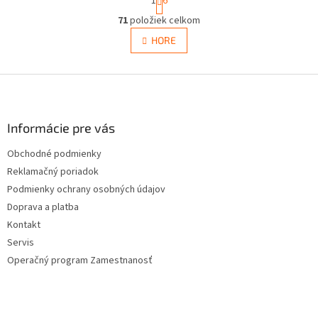
1
6
t
O
r
71
položiek celkom
v
á
l
HORE
n
á
k
d
o
v
Z
a
a
c
á
n
i
p
i
e
ä
Informácie pre vás
e
p
t
r
Obchodné podmienky
i
v
Reklamačný poriadok
e
k
y
Podmienky ochrany osobných údajov
v
Doprava a platba
ý
Kontakt
p
i
Servis
s
Operačný program Zamestnanosť
u