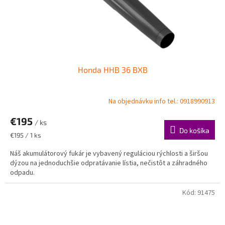
Honda HHB 36 BXB
Na objednávku info tel.: 0918990913
€195
/ ks
Do košíka
Jednotková
€195 / 1 ks
cena:
Náš akumulátorový fukár je vybavený reguláciou rýchlosti a širšou
dýzou na jednoduchšie odpratávanie lístia, nečistôt a záhradného
odpadu.
Kód:
91475