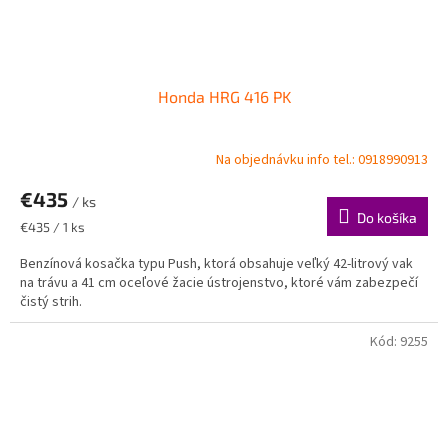
Honda HRG 416 PK
Na objednávku info tel.: 0918990913
€435
/ ks
Do košíka
Jednotková
€435 / 1 ks
cena:
Benzínová kosačka typu Push, ktorá obsahuje veľký 42-litrový vak
na trávu a 41 cm oceľové žacie ústrojenstvo, ktoré vám zabezpečí
čistý strih.
Kód:
9255