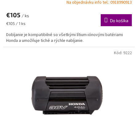
Na objednávku info tel.: 0918990913
€105
/ ks
Do košíka
Jednotková
€105 / 1 ks
cena:
Dobíjanie je kompatibilné so všetkými lítium-iónovými batériami
Honda a umožňuje tiché a rýchle nabíjanie.
Kód:
9222