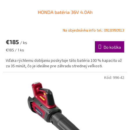
HONDA batéria 36V 4.0Ah
Na objednávku info tel.: 0918990913
€185
/ ks
Do košíka
Jednotková
€185 / 1 ks
cena:
Vďaka rýchlemu dobíjaniu poskytuje táto batéria 100 % kapacitu už
za 35 minút, čo je ideálne pre záhradu strednej veľkosti.
Kód:
996-42