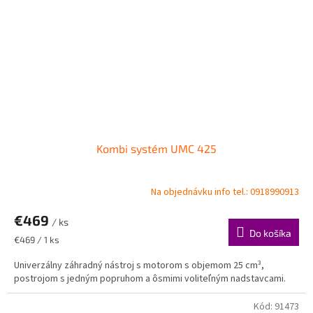
Kombi systém UMC 425
Na objednávku info tel.: 0918990913
€469
/ ks
Do košíka
Jednotková
€469 / 1 ks
cena:
Univerzálny záhradný nástroj s motorom s objemom 25 cm³,
postrojom s jedným popruhom a ôsmimi voliteľným nadstavcami.
Kód:
91473