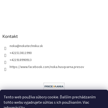
Kontakt
noka
@
nokatechnika.sk
+421513811990
+421918990913
https://www.facebook.com/noka.husqvarna.presov
Tento web používa súbory cookie. Ďalším prechádzaním
tohto webu vyjadrujete súhlas s ich používaním. Viac
informácií
tu
.