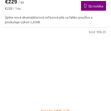
€229
/ ks
Do košíka
Jednotková
€229 / 1 ks
cena:
Úplne nová akumulátorová reťazová píla sa ľahko používa a
poskytuje výkon 1,6 kW.
Kód:
996-35
Honda UMS 425