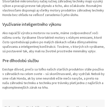
Štvortaktné mikromotory našej ručnej záhradnej techniky majú vysoký
výkon a pracujú presne tak plynulo a ticho, ako očakávate. Rovnakými
vlastnosťami disponujú aj všetky motory produktov záhradnej techniky
Honda bez ohľadu na veľkosť zariadenia či jeho úlohu.
Využívanie inteligentného výkonu
Ako najväčší výrobca motorov na svete, máme zodpovednosť voči
nášmu svetu. Vyrábame štvortaktné motory s nízkymi emisiami, ktoré
čisto spotrebúvajú palivo po malých dávkach vďaka dômyselnému
spaľovaniu a inteligentnej konštrukcii. Továrne, v ktorých ich vyrábame,
sú postavené tak, aby mali na životné prostredie minimálny vplyv.
Pre dlhodobú službu
Existuje dôvod, prečo sa toľko našich starších produktov stále používa
v záhradách na celom svete – sú skonštruované, aby vydržali. Neboli by
sme však Honda, ak by sme neurobili ešte niečo navyše, a preto na
našu záhradnú techniku a techniku pre trávniky platí jedna z najširších a
najkomplexnejších záruk na trhu.
R