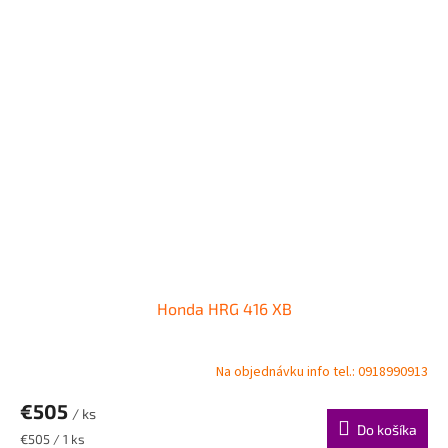
Honda HRG 416 XB
Na objednávku info tel.: 0918990913
€505
/ ks
Do košíka
Jednotková
€505 / 1 ks