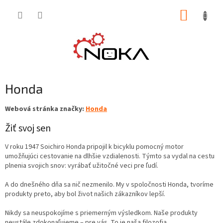
Prejsť
NÁKUP
na
obsah
KOŠÍK
Honda
Webová stránka značky:
Honda
Žiť svoj sen
V roku 1947 Soichiro Honda pripojil k bicyklu pomocný motor
umožňujúci cestovanie na dlhšie vzdialenosti. Týmto sa vydal na cestu
plnenia svojich snov: vyrábať užitočné veci pre ľudí.
A do dnešného dňa sa nič nezmenilo. My v spoločnosti Honda, tvoríme
produkty preto, aby bol život našich zákazníkov lepší.
Nikdy sa neuspokojíme s priemerným výsledkom. Naše produkty
neustále zdokonaľujeme – pre vás. To je naša filozofia.