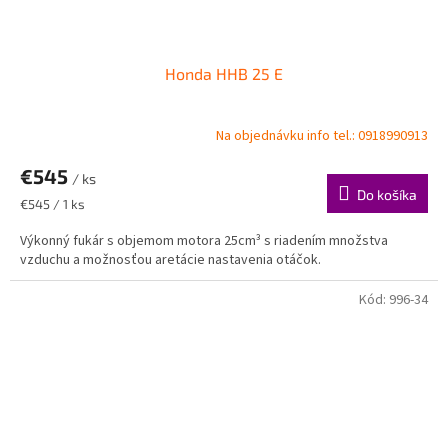
Honda HHB 25 E
Na objednávku info tel.: 0918990913
€545
/ ks
Do košíka
Jednotková
€545 / 1 ks
cena:
Výkonný fukár s objemom motora 25cm³ s riadením množstva
vzduchu a možnosťou aretácie nastavenia otáčok.
Kód:
996-34