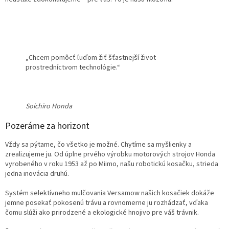
„Chcem pomôcť ľuďom žiť šťastnejší život
prostredníctvom technológie.“
Soichiro Honda
Pozeráme za horizont
Vždy sa pýtame, čo všetko je možné. Chytíme sa myšlienky a
zrealizujeme ju. Od úplne prvého výrobku motorových strojov Honda
vyrobeného v roku 1953 až po Miimo, našu robotickú kosačku, strieda
jedna inovácia druhú.
Systém selektívneho mulčovania Versamow našich kosačiek dokáže
jemne posekať pokosenú trávu a rovnomerne ju rozhádzať, vďaka
čomu slúži ako prirodzené a ekologické hnojivo pre váš trávnik.