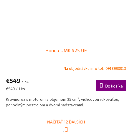
Honda UMK 425 UE
Na objednávku info tel.: 0918990913
€549
/ ks
Do košíka
Jednotková
€549 / 1 ks
cena:
Krovinorez s motorom s objemom 25 cm³, vidlicovou rukoväťou,
pohodlným postrojom a dvomi nadstavcami.
NAČÍTAŤ 12 ĎALŠÍCH
S