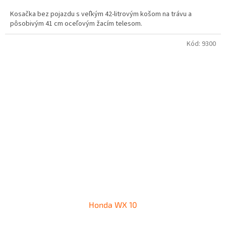
cena:
Kosačka bez pojazdu s veľkým 42-litrovým košom na trávu a
pôsobivým 41 cm oceľovým žacím telesom.
Kód:
9300
Honda WX 10