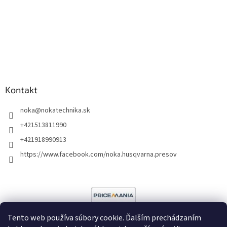
Kontakt
noka
@
nokatechnika.sk
+421513811990
+421918990913
https://www.facebook.com/noka.husqvarna.presov
Tento web používa súbory cookie. Ďalším prechádzaním