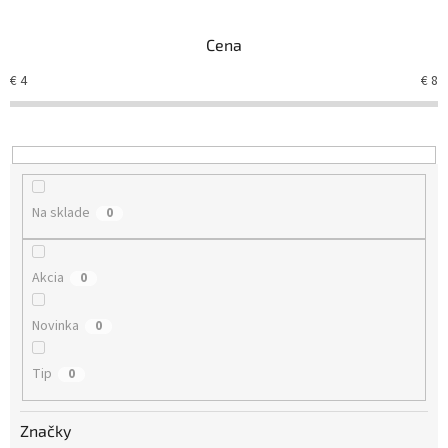
e
n
Cena
i
e
€
4
€
8
p
r
o
d
u
k
Na sklade
0
t
o
v
Akcia
0
Novinka
0
Tip
0
Značky