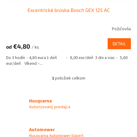
Excentrická brúska Bosch GEX 125 AC
Požičovňa
DETAIL
€4,80
od
/ ks
Do 3 hodín - 4,80 eura 1 deň - 8,00 eur/deň 3 dni a viac - 5,60
eur/deň Víkend –...
1
položiek celkom
O
v
l
á
Husqvarna
d
Autorizovaný predajca
a
c
i
e
Automower
p
Husqvarna Automower Expert