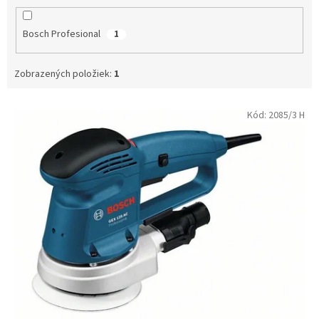
Bosch Profesional
1
Zobrazených položiek:
1
V
Kód:
2085/3 H
ý
p
i
s
p
r
o
d
u
k
t
o
v