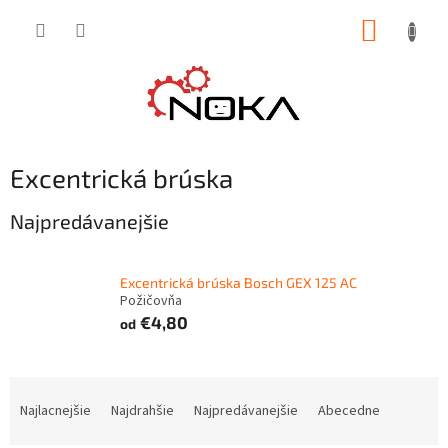
Prejsť
NÁKUP
na
obsah
KOŠÍK
Excentrická brúska
Najpredávanejšie
Excentrická brúska Bosch GEX 125 AC
Požičovňa
€4,80
od
R
a
Najlacnejšie
Najdrahšie
Najpredávanejšie
Abecedne
d