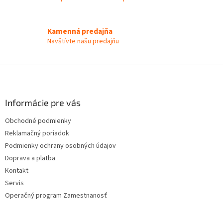
r
v
k
y
Kamenná predajňa
v
Navštívte našu predajňu
ý
p
i
Z
s
á
u
p
ä
Informácie pre vás
t
Obchodné podmienky
i
Reklamačný poriadok
e
Podmienky ochrany osobných údajov
Doprava a platba
Kontakt
Servis
Operačný program Zamestnanosť