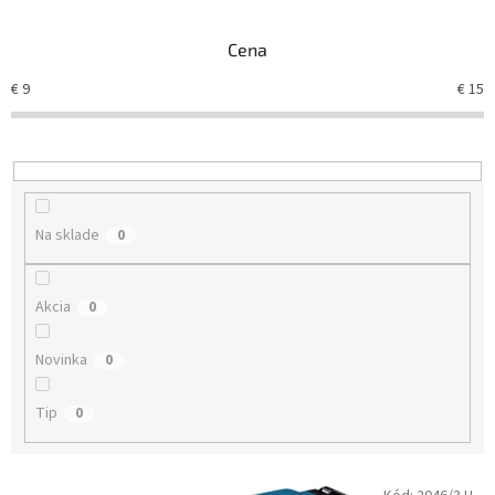
e
n
Cena
i
e
€
9
€
15
p
r
o
d
u
k
Na sklade
0
t
o
v
Akcia
0
Novinka
0
Tip
0
V