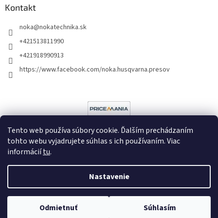
Kontakt
noka
@
nokatechnika.sk
+421513811990
+421918990913
https://www.facebook.com/noka.husqvarna.presov
Tento web používa súbory cookie. Ďalším prechádzaním
tohto webu vyjadrujete súhlas s ich používaním. Viac
informácií
tu
.
Vytvoril Shoptet
Nastavenie
Copyright 2026
Noka
. Všetky práva vyhradené.
Upraviť nastavenie
cookies
Poradíme vám?
Odmietnuť
Súhlasím