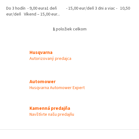
Do 3 hodín - 9,00 eura1 deň - 15,00 eur/deň 3 dni a viac - 10,50
eur/deň Víkend – 15,00 eur...
1
položiek celkom
O
v
l
á
Husqvarna
d
Autorizovaný predajca
a
c
i
e
Automower
p
Husqvarna Automower Expert
r
v
k
y
Kamenná predajňa
v
Navštívte našu predajňu
ý
p
i
Z
s