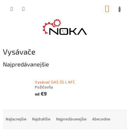
Prejsť
NÁKUP
na
obsah
KOŠÍK
Vysávače
Najpredávanejšie
Vysávač GAS 35 L AFC
Požičovňa
€9
od
R
a
Najlacnejšie
Najdrahšie
Najpredávanejšie
Abecedne
d