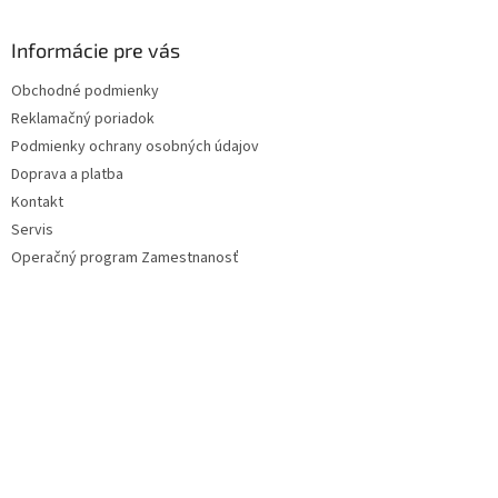
á
u
p
ä
Informácie pre vás
t
Obchodné podmienky
i
Reklamačný poriadok
e
Podmienky ochrany osobných údajov
Doprava a platba
Kontakt
Servis
Operačný program Zamestnanosť