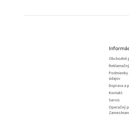
Z
á
p
ä
t
Informác
i
e
Obchodné 
Reklamačný
Podmienky 
údajov
Doprava a p
Kontakt
Servis
Operačný 
Zamestnan