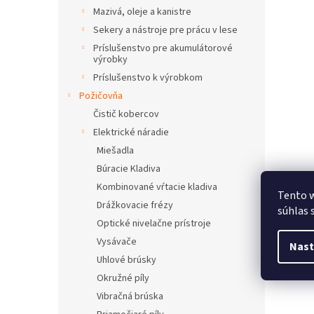
Mazivá, oleje a kanistre
Sekery a nástroje pre prácu v lese
Príslušenstvo pre akumulátorové
výrobky
Príslušenstvo k výrobkom
Požičovňa
Čistič kobercov
Elektrické náradie
Miešadla
Búracie Kladiva
Kombinované vŕtacie kladiva
Tento w
Drážkovacie frézy
súhlas 
Optické nivelačne prístroje
Vysávače
Nast
Uhlové brúsky
Okružné píly
Vibračná brúska