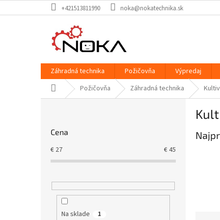
Prejsť
+421513811990
noka@nokatechnika.sk
na
obsah
Záhradná technika
Požičovňa
Výpredaj
Domov
Požičovňa
Záhradná technika
Kulti
B
Kult
o
č
Cena
Najpr
n
ý
€
27
€
45
p
a
n
e
l
Na sklade
1
R