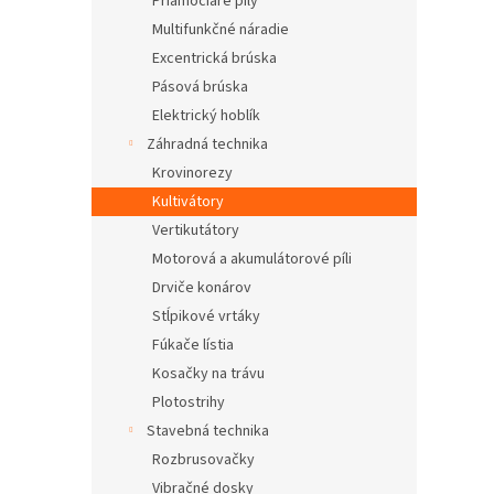
Priamočiaré píly
Multifunkčné náradie
Excentrická brúska
Pásová brúska
Elektrický hoblík
Záhradná technika
Krovinorezy
Kultivátory
Vertikutátory
Motorová a akumulátorové píli
Drviče konárov
Stĺpikové vrtáky
Fúkače lístia
Kosačky na trávu
Plotostrihy
Stavebná technika
Rozbrusovačky
Vibračné dosky