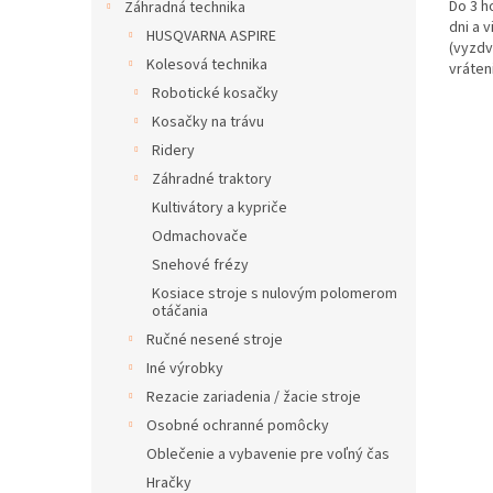
Do 3 h
Záhradná technika
dni a v
HUSQVARNA ASPIRE
(vyzdv
Kolesová technika
vráten
Robotické kosačky
Kosačky na trávu
Ridery
Záhradné traktory
Kultivátory a kypriče
Odmachovače
Snehové frézy
Kosiace stroje s nulovým polomerom
otáčania
Ručné nesené stroje
Iné výrobky
Rezacie zariadenia / žacie stroje
Osobné ochranné pomôcky
Oblečenie a vybavenie pre voľný čas
Hračky