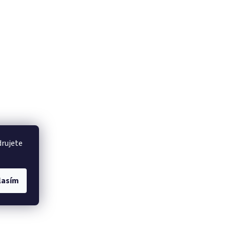
drujete
lasím