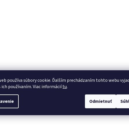
s
u
eb používa súbory cookie. Ďalším prechádzaním tohto webu vyja
s ich používaním. Viac informácií
tu
.
avenie
Odmietnuť
Súh