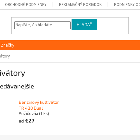
OBCHODNÉ PODMIENKY
REKLAMAČNÝ PORIADOK
PODMIENKY O
HĽADAŤ
Značky
vátory
ivátory
edávanejšie
Benzínový kultivátor
TR 430 Dual
Požičovňa
(1 ks)
€27
od