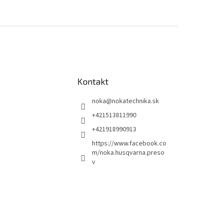
Kontakt
noka
@
nokatechnika.sk
+421513811990
+421918990913
https://www.facebook.co
m/noka.husqvarna.preso
v