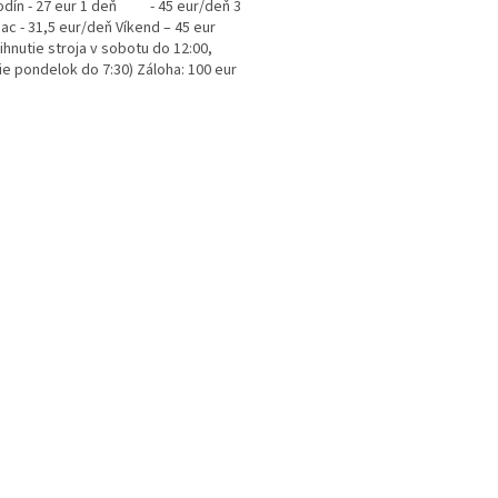
odín - 27 eur 1 deň - 45 eur/deň 3
iac - 31,5 eur/deň Víkend – 45 eur
ihnutie stroja v sobotu do 12:00,
ie pondelok do 7:30) Záloha: 100 eur
O
v
l
á
d
a
c
i
e
p
r
v
k
y
v
ý
p
i