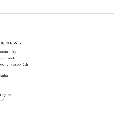
ie pre vás
podmienky
 poriadok
ochrany osobných
latba
program
osť