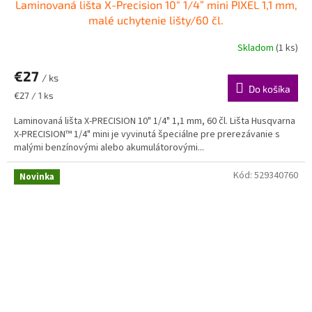
Laminovaná lišta X-Precision 10" 1/4” mini PIXEL 1,1 mm,
malé uchytenie lišty/60 čl.
Skladom
(1 ks)
€27
/ ks
Do košíka
Jednotková
€27 / 1 ks
cena:
Laminovaná lišta X-PRECISION 10" 1/4" 1,1 mm, 60 čl. Lišta Husqvarna
X-PRECISION™ 1/4" mini je vyvinutá špeciálne pre prerezávanie s
malými benzínovými alebo akumulátorovými...
Kód:
529340760
Novinka