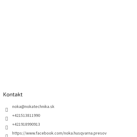
Kontakt
noka
@
nokatechnika.sk
+421513811990
+421918990913
https://www.facebook.com/noka.husqvarna.presov