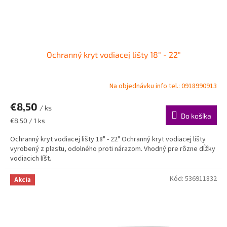
t
o
v
Ochranný kryt vodiacej lišty 18" - 22"
Na objednávku info tel.: 0918990913
€8,50
/ ks
Do košíka
Jednotková
€8,50 / 1 ks
cena:
Ochranný kryt vodiacej lišty 18" - 22" Ochranný kryt vodiacej lišty
vyrobený z plastu, odolného proti nárazom. Vhodný pre rôzne dĺžky
vodiacich líšt.
Kód:
536911832
Akcia