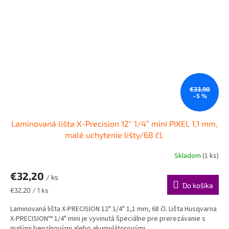
€33,90
–5 %
Laminovaná lišta X-Precision 12" 1/4” mini PIXEL 1,1 mm,
malé uchytenie lišty/68 čl.
Skladom
(1 ks)
€32,20
/ ks
Do košíka
Jednotková
€32,20 / 1 ks
cena:
Laminovaná lišta X-PRECISION 12" 1/4" 1,1 mm, 68 čl. Lišta Husqvarna
X-PRECISION™ 1/4" mini je vyvinutá špeciálne pre prerezávanie s
malými benzínovými alebo akumulátorovými...