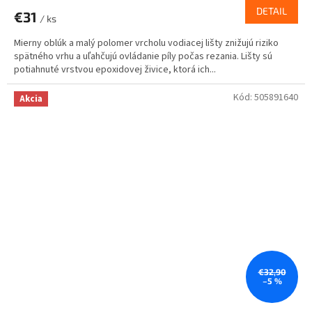
DETAIL
€31
/ ks
Mierny oblúk a malý polomer vrcholu vodiacej lišty znižujú riziko
spätného vrhu a uľahčujú ovládanie píly počas rezania. Lišty sú
potiahnuté vrstvou epoxidovej živice, ktorá ich...
Kód:
505891640
Akcia
€32,90
–5 %