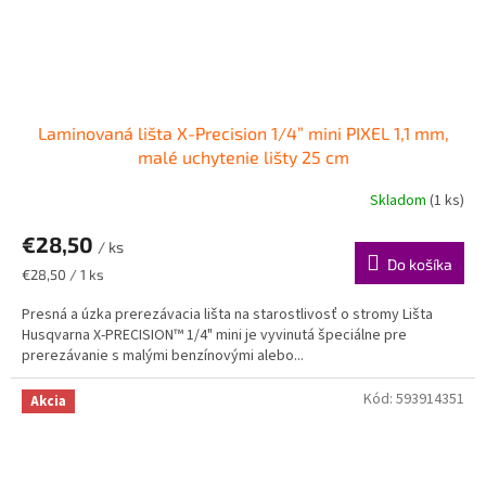
Laminovaná lišta X-Precision 1/4” mini PIXEL 1,1 mm,
malé uchytenie lišty 25 cm
Skladom
(1 ks)
€28,50
/ ks
Do košíka
Jednotková
€28,50 / 1 ks
cena:
Presná a úzka prerezávacia lišta na starostlivosť o stromy Lišta
Husqvarna X-PRECISION™ 1/4" mini je vyvinutá špeciálne pre
prerezávanie s malými benzínovými alebo...
Kód:
593914351
Akcia