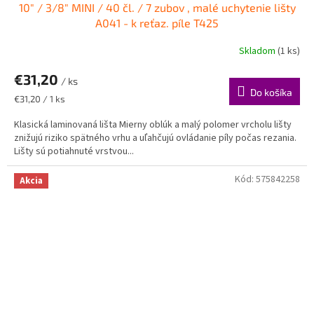
10" / 3/8" MINI / 40 čl. / 7 zubov , malé uchytenie lišty
A041 - k reťaz. píle T425
Skladom
(1 ks)
€31,20
/ ks
Do košíka
Jednotková
€31,20 / 1 ks
cena:
Klasická laminovaná lišta Mierny oblúk a malý polomer vrcholu lišty
znižujú riziko spätného vrhu a uľahčujú ovládanie píly počas rezania.
Lišty sú potiahnuté vrstvou...
Kód:
575842258
Akcia