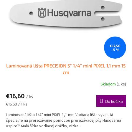
€17,50
–5 %
Laminovaná lišta PRECISION 5" 1/4” mini PIXEL 1,1 mm 15
cm
Skladom
(1 ks)
€16,60
/ ks
Do košíka
Jednotková
€16,60 / 1 ks
cena:
Laminovaná lišta 1/4” mini PIXEL 1,1 mm Vodiaca lišta vyvinutá
špeciálne na prerezávanie pomocou prerezávacej píly Husqvarna
Aspire™.Malá šírka vodiacej drážky, nízka...