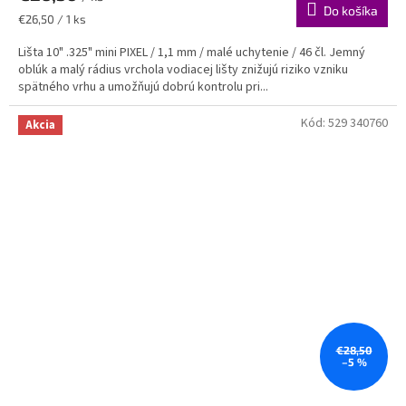
Do košíka
Jednotková
€26,50 / 1 ks
cena:
Lišta 10" .325" mini PIXEL / 1,1 mm / malé uchytenie / 46 čl. Jemný
oblúk a malý rádius vrchola vodiacej lišty znižujú riziko vzniku
spätného vrhu a umožňujú dobrú kontrolu pri...
Kód:
529 340760
Akcia
€28,50
–5 %