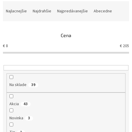
R
a
Najlacnejšie
Najdrahšie
Najpredávanejšie
Abecedne
d
e
n
Cena
i
e
€
8
€
205
p
r
o
d
u
k
Na sklade
39
t
o
v
Akcia
43
Novinka
3