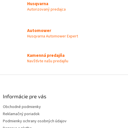
a
c
Husqvarna
n
i
Autorizovaný predajca
i
e
e
p
r
v
Automower
k
Husqvarna Automower Expert
y
v
ý
Kamenná predajňa
p
Navštívte našu predajňu
i
s
u
Z
á
p
ä
Informácie pre vás
t
Obchodné podmienky
i
Reklamačný poriadok
e
Podmienky ochrany osobných údajov