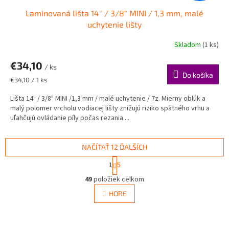
Laminovaná lišta 14" / 3/8" MINI / 1,3 mm, malé
uchytenie lišty
Skladom
(1 ks)
€34,10
/ ks
Do košíka
Jednotková
€34,10 / 1 ks
cena:
Lišta 14" / 3/8" MINI /1,3 mm / malé uchytenie / 7z. Mierny oblúk a
malý polomer vrcholu vodiacej lišty znižujú riziko spätného vrhu a
uľahčujú ovládanie píly počas rezania....
NAČÍTAŤ 12 ĎALŠÍCH
S
1
5
t
O
r
49
položiek celkom
v
á
l
HORE
n
á
k
d
o
v
a