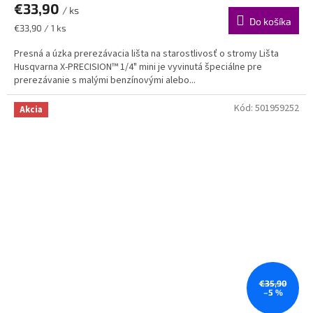
€33,90
/ ks
Do košíka
Jednotková
€33,90 / 1 ks
cena:
Presná a úzka prerezávacia lišta na starostlivosť o stromy Lišta
Husqvarna X-PRECISION™ 1/4" mini je vyvinutá špeciálne pre
prerezávanie s malými benzínovými alebo...
Kód:
501959252
Akcia
€35,90
–5 %