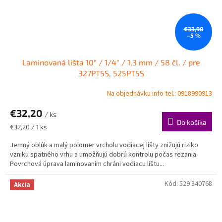
€33,90
–5 %
Laminovaná lišta 10" / 1/4" / 1,3 mm / 58 čl. / pre
327PT5S, 525PT5S
Na objednávku info tel.: 0918990913
€32,20
/ ks
Do košíka
Jednotková
€32,20 / 1 ks
cena:
Jemný oblúk a malý polomer vrcholu vodiacej lišty znižujú riziko
vzniku spätného vrhu a umožňujú dobrú kontrolu počas rezania.
Povrchová úprava laminovaním chráni vodiacu lištu...
Kód:
529 340768
Akcia