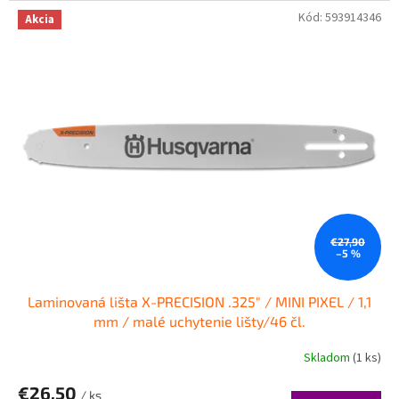
Kód:
593914346
Akcia
€27,90
–5 %
Laminovaná lišta X-PRECISION .325" / MINI PIXEL / 1,1
mm / malé uchytenie lišty/46 čl.
Skladom
(1 ks)
€26,50
/ ks