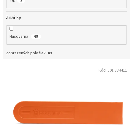
Tip
1
Značky
Husqvarna
49
Zobrazených položiek:
49
V
Kód:
501 834411
ý
p
i
s
p
r
o
d
u
k