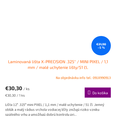
€31,90
–5 %
Laminovaná lišta X-PRECISION .325" / MINI PIXEL / 1,1
mm / malé uchytenie lišty/51 čl.
Na objednávku info tel.: 0918990913
€30,30
/ ks
Do košíka
Jednotková
€30,30 / 1 ks
cena:
Lišta 12" .325" mini PIXEL / 1,1 mm / malé uchytenie / 51 čl. Jemný
oblúk a malý rádius vrchola vodiacej lišty znižujú riziko vzniku
spätného vrhu a umožňujú dobrú kontrolu pri...