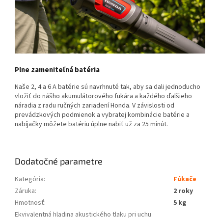
Plne zameniteľná batéria
Naše 2, 4 a 6 A batérie sú navrhnuté tak, aby sa dali jednoducho
vložiť do nášho akumulátorového fukára a každého ďalšieho
náradia z radu ručných zariadení Honda. V závislosti od
prevádzkových podmienok a vybratej kombinácie batérie a
nabíjačky môžete batériu úplne nabiť už za 25 minút.
Dodatočné parametre
Kategória
:
Fúkače
Záruka
:
2 roky
Hmotnosť
:
5 kg
Ekvivalentná hladina akustického tlaku pri uchu