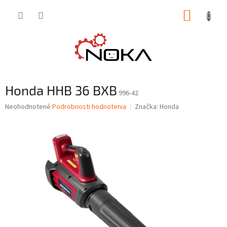
Prejsť
NÁKUP
na
obsah
KOŠÍK
Honda HHB 36 BXB
996-42
Priemerné
Neohodnotené
Podrobnosti hodnotenia
Značka:
Honda
hodnotenie
produktu
je
0,0
z
5
hviezdičiek.