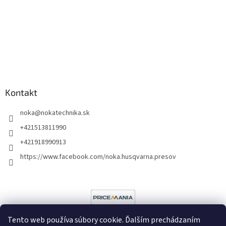
Kontakt
noka
@
nokatechnika.sk
+421513811990
+421918990913
https://www.facebook.com/noka.husqvarna.presov
Tento web používa súbory cookie. Ďalším prechádzaním