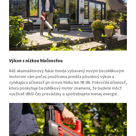
Výkon s nízkou hlučnosťou
Náš akumulátorový fukár Honda vybavený novým bezuhlíkovým
motorom vám počas používania prináša pôsobivý výkon a
vynikajúcu účinnosť pri úrovni hluku len 98 dB. Pokročilá účinnosť,
ktorú poskytuje bezuhlíkový motor znamená, že budete môcť
využívať dlhší čas prevádzky a spotrebujete menej energie.