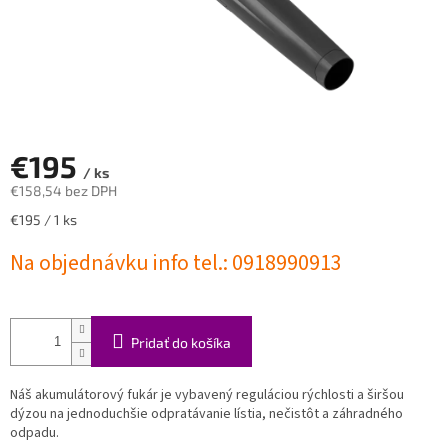
€195
/ ks
€158,54 bez DPH
Jednotková
€195 / 1 ks
cena:
Na objednávku info tel.: 0918990913
Pridať do košíka
Náš akumulátorový fukár je vybavený reguláciou rýchlosti a širšou
dýzou na jednoduchšie odpratávanie lístia, nečistôt a záhradného
odpadu.