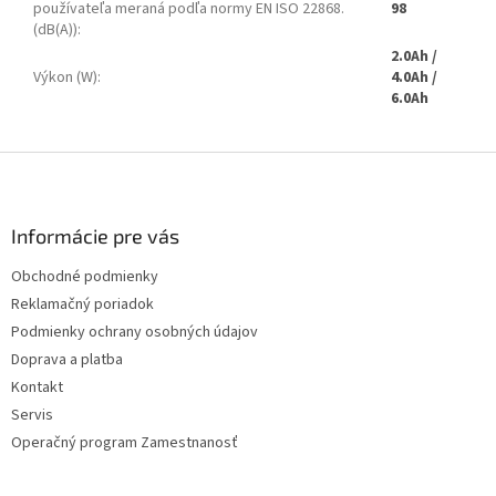
používateľa meraná podľa normy EN ISO 22868.
98
(dB(A))
:
2.0Ah /
Výkon (W)
:
4.0Ah /
6.0Ah
Z
á
p
ä
Informácie pre vás
t
Obchodné podmienky
i
Reklamačný poriadok
e
Podmienky ochrany osobných údajov
Doprava a platba
Kontakt
Servis
Operačný program Zamestnanosť