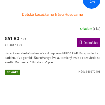
–2 %
Detská kosačka na trávu Husqvarna
Skladom
(1 ks)
€51,80
/ ks
Do košíka
Jednotková
€51,80 / 1 ks
cena:
Vyzerá ako skutočná kosačka Husqvarna HU800 AWD. Pri spustení a
zatiahnutí za gombík štartéra vydáva autentický zvuk a rozsvietia sa
svetlá. Má funkciu "Skúste ma" pre...
Kód:
546272401
Novinka