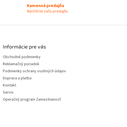
k
y
Kamenná predajňa
v
Navštívte našu predajňu
ý
p
i
Z
s
á
u
p
ä
Informácie pre vás
t
Obchodné podmienky
i
Reklamačný poriadok
e
Podmienky ochrany osobných údajov
Doprava a platba
Kontakt
Servis
Operačný program Zamestnanosť