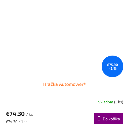
€75,90
–2 %
Hračka Automower®
Skladom
(1 ks)
€74,30
/ ks
Do košíka
Jednotková
€74,30 / 1 ks
cena: