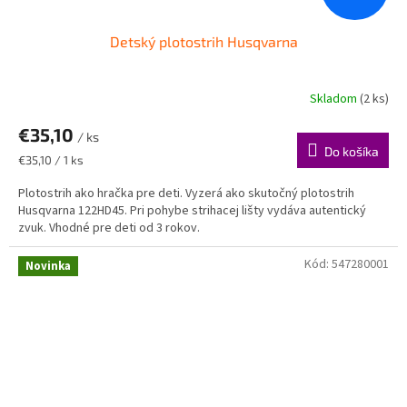
Detský plotostrih Husqvarna
Skladom
(2 ks)
€35,10
/ ks
Do košíka
Jednotková
€35,10 / 1 ks
cena:
Plotostrih ako hračka pre deti. Vyzerá ako skutočný plotostrih
Husqvarna 122HD45. Pri pohybe strihacej lišty vydáva autentický
zvuk. Vhodné pre deti od 3 rokov.
Kód:
547280001
Novinka