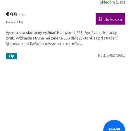
Skladom
(1 ks)
Priemerné
hodnotenie
€44
produktu
/ ks
je
Do košíka
Jednotková
€44 / 1 ks
5,0
cena:
z
Vyzerá ako skutočný vyžínač Husqvarna 223l. Vydáva autentický
5
zvuk. Vyžínacia struna má zelené LED diódy, ktoré sa pri stlačení
hviezdičiek.
štarovacieho tlačidla rozsvietia a roztočia....
Kód:
546272601
Tip
€52,90