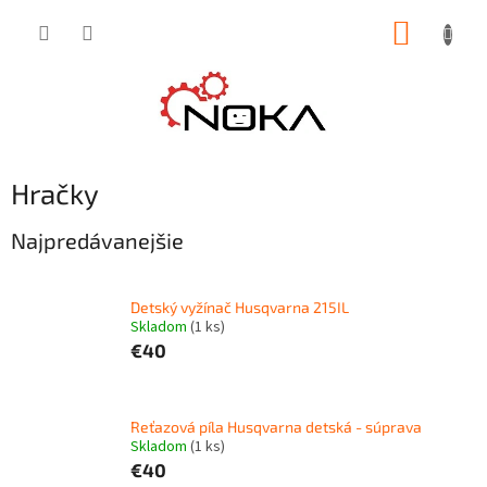
Prejsť
NÁKUP
na
obsah
KOŠÍK
Hračky
Najpredávanejšie
Detský vyžínač Husqvarna 215IL
Skladom
(1 ks)
€40
Reťazová píla Husqvarna detská - súprava
Skladom
(1 ks)
€40