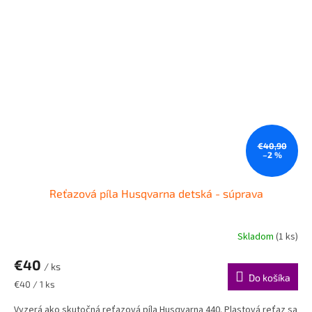
€40,90
–2 %
Reťazová píla Husqvarna detská - súprava
Skladom
(1 ks)
€40
/ ks
Do košíka
Jednotková
€40 / 1 ks
cena:
Vyzerá ako skutočná reťazová píla Husqvarna 440. Plastová reťaz sa