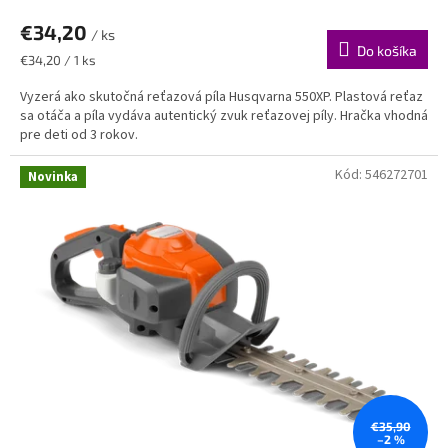
€34,20
/ ks
Do košíka
Jednotková
€34,20 / 1 ks
cena:
Vyzerá ako skutočná reťazová píla Husqvarna 550XP. Plastová reťaz
sa otáča a píla vydáva autentický zvuk reťazovej píly. Hračka vhodná
pre deti od 3 rokov.
Kód:
546272701
Novinka
€35,90
–2 %