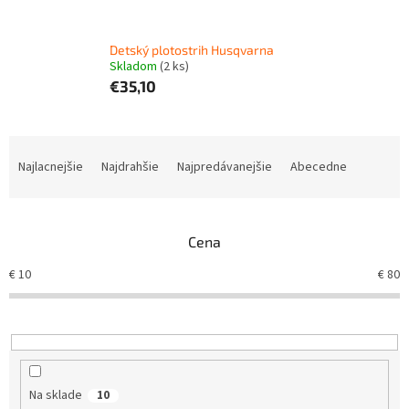
Detský plotostrih Husqvarna
Skladom
(2 ks)
€35,10
R
a
Najlacnejšie
Najdrahšie
Najpredávanejšie
Abecedne
d
e
n
Cena
i
e
€
10
€
80
p
r
o
d
u
k
Na sklade
10
t