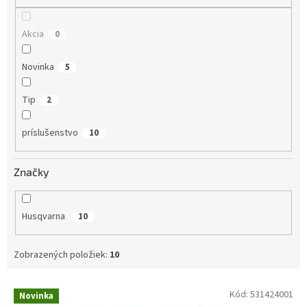
o
v
Akcia
0
Novinka
5
Tip
2
príslušenstvo
10
Značky
Husqvarna
10
Zobrazených položiek:
10
V
Kód:
531424001
Novinka
ý