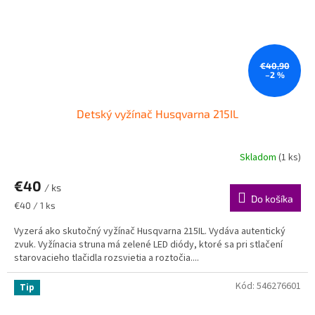
€40,90
–2 %
Detský vyžínač Husqvarna 215IL
Skladom
(1 ks)
€40
/ ks
Do košíka
Jednotková
€40 / 1 ks
cena:
Vyzerá ako skutočný vyžínač Husqvarna 215IL. Vydáva autentický
zvuk. Vyžínacia struna má zelené LED diódy, ktoré sa pri stlačení
starovacieho tlačidla rozsvietia a roztočia....
Kód:
546276601
Tip