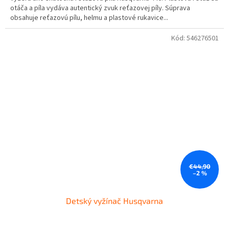
otáča a píla vydáva autentický zvuk reťazovej píly. Súprava
obsahuje reťazovú pílu, helmu a plastové rukavice...
Kód:
546276501
€44,90
–2 %
Detský vyžínač Husqvarna