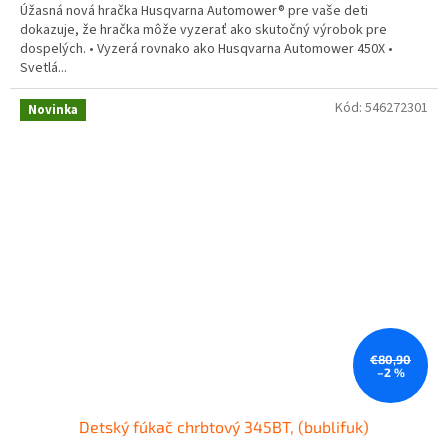
Úžasná nová hračka Husqvarna Automower® pre vaše deti
dokazuje, že hračka môže vyzerať ako skutočný výrobok pre
dospelých. • Vyzerá rovnako ako Husqvarna Automower 450X •
Svetlá...
Kód:
546272301
Novinka
€80,90
–2 %
Detský fúkač chrbtový 345BT, (bublifuk)