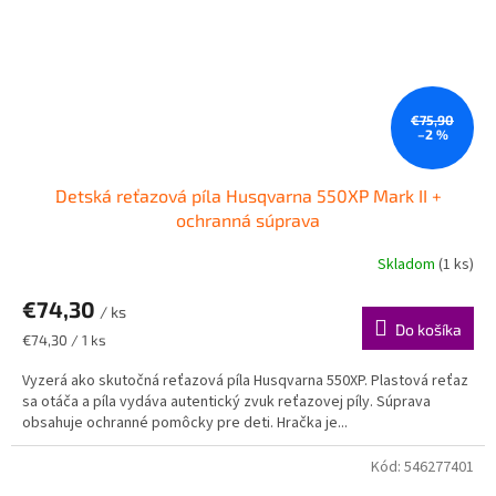
€75,90
–2 %
Detská reťazová píla Husqvarna 550XP Mark II +
ochranná súprava
Skladom
(1 ks)
Priemerné
hodnotenie
€74,30
produktu
/ ks
je
Do košíka
Jednotková
€74,30 / 1 ks
5,0
cena:
z
Vyzerá ako skutočná reťazová píla Husqvarna 550XP. Plastová reťaz
5
sa otáča a píla vydáva autentický zvuk reťazovej píly. Súprava
hviezdičiek.
obsahuje ochranné pomôcky pre deti. Hračka je...
Kód:
546277401