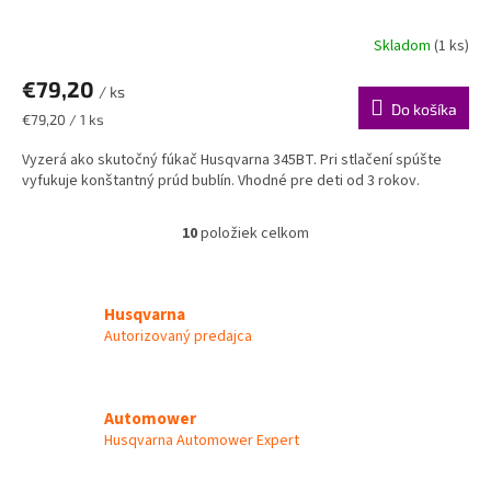
Skladom
(1 ks)
€79,20
/ ks
Do košíka
Jednotková
€79,20 / 1 ks
cena:
Vyzerá ako skutočný fúkač Husqvarna 345BT. Pri stlačení spúšte
vyfukuje konštantný prúd bublín. Vhodné pre deti od 3 rokov.
10
položiek celkom
O
v
l
á
Husqvarna
d
Autorizovaný predajca
a
c
i
e
Automower
p
Husqvarna Automower Expert
r
v