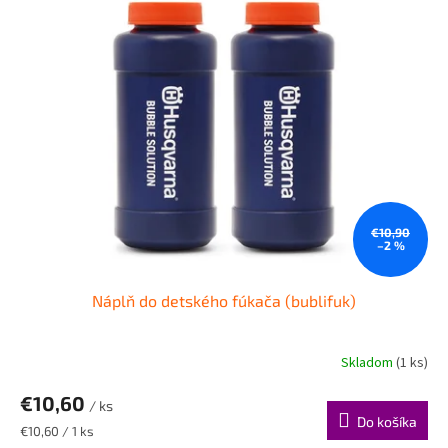
p
i
s
p
r
o
d
u
k
t
o
€10,90
–2 %
v
Náplň do detského fúkača (bublifuk)
Skladom
(1 ks)
€10,60
/ ks
Do košíka
Jednotková
€10,60 / 1 ks
cena: