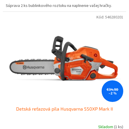
Súprava 2 ks bublinkového roztoku na naplnenie vašej hračky.
Kód:
546280201
€34,90
–2 %
Detská reťazová píla Husqvarna 550XP Mark II
Skladom
(1 ks)