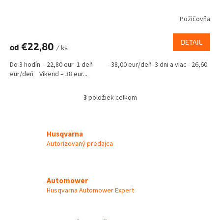
Požičovňa
DETAIL
€22,80
od
/ ks
Do 3 hodín - 22,80 eur 1 deň - 38,00 eur/deň 3 dni a viac - 26,60
eur/deň Víkend – 38 eur...
3
položiek celkom
O
v
l
á
Husqvarna
d
Autorizovaný predajca
a
c
i
e
Automower
p
Husqvarna Automower Expert
r
v
k