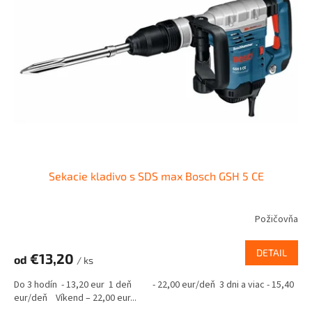
s
p
r
o
d
u
k
t
o
v
Sekacie kladivo s SDS max Bosch GSH 5 CE
Požičovňa
DETAIL
€13,20
od
/ ks
Do 3 hodín - 13,20 eur 1 deň - 22,00 eur/deň 3 dni a viac - 15,40
eur/deň Víkend – 22,00 eur...