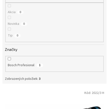
o
v
Akcia
0
Novinka
0
Tip
0
Značky
Bosch Profesional
1
Zobrazených položiek:
3
V
Kód:
2022/3 H
ý
p
i