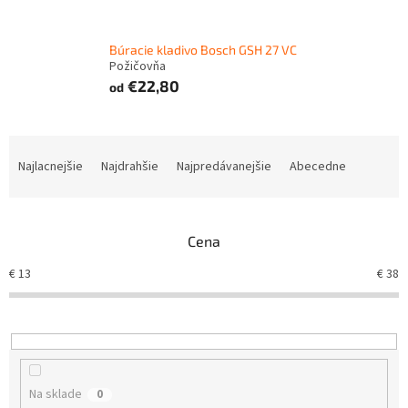
Búracie kladivo Bosch GSH 27 VC
Požičovňa
€22,80
od
R
a
Najlacnejšie
Najdrahšie
Najpredávanejšie
Abecedne
d
e
n
Cena
i
e
€
13
€
38
p
r
o
d
u
k
Na sklade
0
t