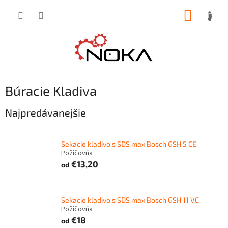
Prejsť
NÁKUP
na
obsah
KOŠÍK
Búracie Kladiva
Najpredávanejšie
Sekacie kladivo s SDS max Bosch GSH 5 CE
Požičovňa
€13,20
od
Sekacie kladivo s SDS max Bosch GSH 11 VC
Požičovňa
€18
od