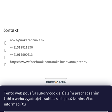
Kontakt
noka
@
nokatechnika.sk
+421513811990
+421918990913
https://www.facebook.com/noka.husqvarna.presov
Tento web používa súbory cookie. Ďalším prechádzaním
tohto webu vyjadrujete súhlas s ich používaním. Viac
informácií
tu
.
Vytvoril Shoptet