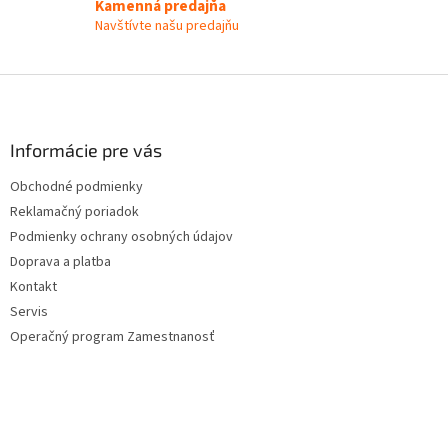
y
Kamenná predajňa
v
Navštívte našu predajňu
ý
p
i
Z
s
á
u
p
ä
Informácie pre vás
t
Obchodné podmienky
i
Reklamačný poriadok
e
Podmienky ochrany osobných údajov
Doprava a platba
Kontakt
Servis
Operačný program Zamestnanosť