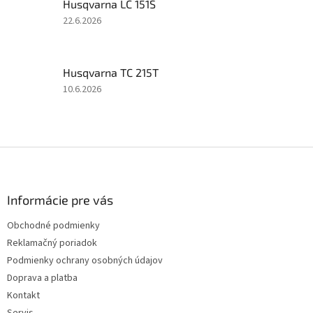
Husqvarna LC 151S
z
5
Hodnotenie
22.6.2026
hviezdičiek.
produktu
je
5
Husqvarna TC 215T
z
5
Hodnotenie
10.6.2026
hviezdičiek.
produktu
je
5
z
Z
5
á
hviezdičiek.
p
ä
Informácie pre vás
t
Obchodné podmienky
i
Reklamačný poriadok
e
Podmienky ochrany osobných údajov
Doprava a platba
Kontakt