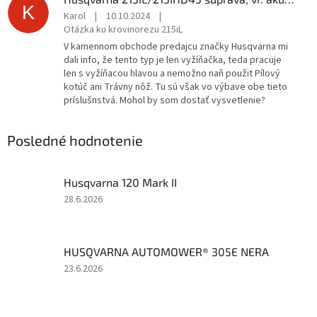
K
Karol
|
10.10.2024
|
Otázka ku krovinorezu 215iL
V kamennom obchode predajcu značky Husqvarna mi
dali info, že tento typ je len vyžíňačka, teda pracuje
len s vyžíňacou hlavou a nemožno naň použit Pílový
kotúč ani Trávny nôž. Tu sú však vo výbave obe tieto
príslušnstvá. Mohol by som dostať vysvetlenie?
Posledné hodnotenie
Husqvarna 120 Mark II
Hodnotenie
28.6.2026
produktu
je
5
HUSQVARNA AUTOMOWER® 305E NERA
z
5
Hodnotenie
23.6.2026
hviezdičiek.
produktu
je
5