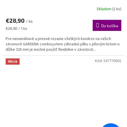
Skladom
(1 ks)
€28,90
/ ks
Do košíka
Jednotková
€28,90 / 1 ks
cena:
Pre nenamáhavé a presné rezanie všetkých konárov na vašich
stromoch GARDENA combisystem záhradnú pílku s pílovým listom o
dĺžke 325 mm je možné použiť flexibilne v závislosti...
Kód:
547776001
Akcia