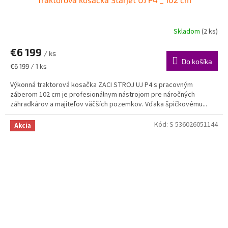
Skladom
(2 ks)
€6 199
/ ks
Do košíka
Jednotková
€6 199 / 1 ks
cena:
Výkonná traktorová kosačka ZACI STROJ UJ P4 s pracovným
záberom 102 cm je profesionálnym nástrojom pre náročných
záhradkárov a majiteľov väčších pozemkov. Vďaka špičkovému...
Kód:
S 536026051144
Akcia