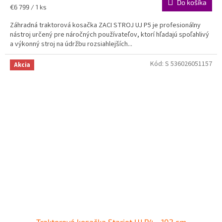
Do košíka
Jednotková
€6 799 / 1 ks
cena:
Záhradná traktorová kosačka ZACI STROJ UJ P5 je profesionálny
nástroj určený pre náročných používateľov, ktorí hľadajú spoľahlivý
a výkonný stroj na údržbu rozsiahlejších...
Kód:
S 536026051157
Akcia
Traktorová kosačka Starjet UJ P4 _ 102 cm