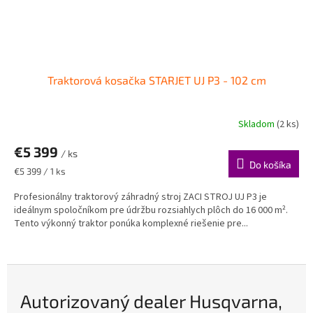
Traktorová kosačka STARJET UJ P3 - 102 cm
Skladom
(2 ks)
€5 399
/ ks
Do košíka
Jednotková
€5 399 / 1 ks
cena:
Profesionálny traktorový záhradný stroj ZACI STROJ UJ P3 je
ideálnym spoločníkom pre údržbu rozsiahlych plôch do 16 000 m².
Tento výkonný traktor ponúka komplexné riešenie pre...
Autorizovaný dealer Husqvarna,