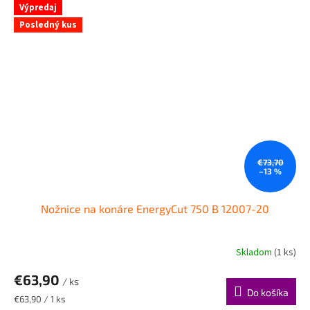
Výpredaj
Posledný kus
€73,70
–13 %
Nožnice na konáre EnergyCut 750 B 12007-20
Skladom
(1 ks)
€63,90
/ ks
Do košíka
Jednotková
€63,90 / 1 ks