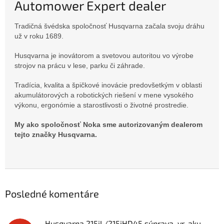
Automower Expert dealer
Tradičná švédska spoločnosť Husqvarna začala svoju dráhu
už v roku 1689.
Husqvarna je inovátorom a svetovou autoritou vo výrobe
strojov na prácu v lese, parku či záhrade.
Tradícia, kvalita a špičkové inovácie predovšetkým v oblasti
akumulátorových a robotických riešení v mene vysokého
výkonu, ergonómie a starostlivosti o životné prostredie.
My ako spoločnosť Noka sme autorizovaným dealerom
tejto značky Husqvarna.
Posledné komentáre
Husqvarna 215iL/215iHD45 súprava, vr. akumulátora a nabíjačky