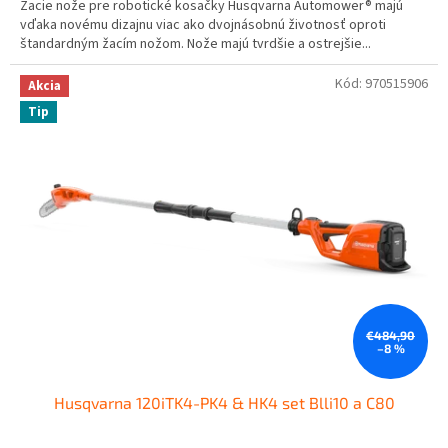
Žacie nože pre robotické kosačky Husqvarna Automower® majú
d
vďaka novému dizajnu viac ako dvojnásobnú životnosť oproti
e
štandardným žacím nožom. Nože majú tvrdšie a ostrejšie...
a
Kód:
970515906
Akcia
l
Tip
e
r
€484,90
–8 %
Husqvarna 120iTK4-PK4 & HK4 set Blli10 a C80