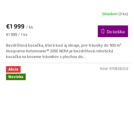
A
Skladom
(3 ks)
Priemerné
hodnotenie
R
€1 999
produktu
/ ks
je
Do košíka
M
Jednotková
€1 999 / 1 ks
5,0
cena:
z
Bezdrôtová kosačka, ktorá kosí aj okraje, pre trávniky do 900 m²
O
5
Husqvarna Automower® 305E NERA je bezdrôtová robotická
hviezdičiek.
kosačka na kosenie trávnikov s plochou do...
Kód:
970838310
Akcia
Novinka