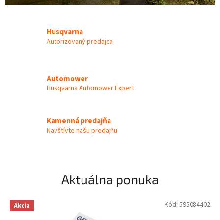
ý
d
Husqvarna
e
Autorizovaný predajca
a
l
e
Automower
Husqvarna Automower Expert
r
H
u
Kamenná predajňa
s
Navštívte našu predajňu
q
v
a
Aktuálna ponuka
r
n
Kód:
595084402
Akcia
a