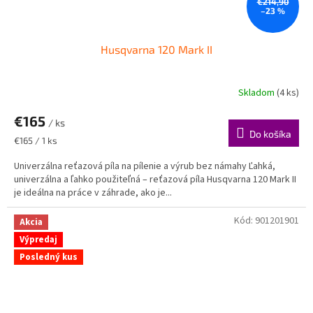
€214,90
–23 %
Husqvarna 120 Mark II
Skladom
(4 ks)
Priemerné
hodnotenie
€165
produktu
/ ks
je
Do košíka
Jednotková
€165 / 1 ks
4,7
cena:
z
Univerzálna reťazová píla na pílenie a výrub bez námahy Ľahká,
5
univerzálna a ľahko použiteľná – reťazová píla Husqvarna 120 Mark II
hviezdičiek.
je ideálna na práce v záhrade, ako je...
Kód:
901201901
Akcia
Výpredaj
Posledný kus