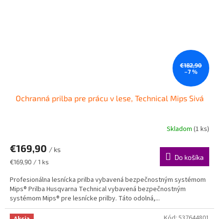
€182,90
–7 %
Ochranná prilba pre prácu v lese, Technical Mips Sivá
Skladom
(1 ks)
€169,90
/ ks
Do košíka
Jednotková
€169,90 / 1 ks
cena:
Profesionálna lesnícka prilba vybavená bezpečnostným systémom
Mips® Prilba Husqvarna Technical vybavená bezpečnostným
systémom Mips® pre lesnícke prilby. Táto odolná,...
Kód:
537644801