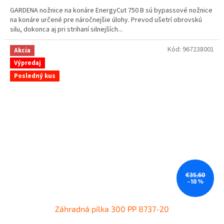
cena:
GARDENA nožnice na konáre EnergyCut 750 B sú bypassové nožnice
na konáre určené pre náročnejšie úlohy. Prevod ušetrí obrovskú
silu, dokonca aj pri strihaní silnejších...
Kód:
967238001
Akcia
Výpredaj
Posledný kus
€35,60
–18 %
Záhradná pílka 300 PP 8737-20