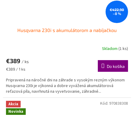
€422,90
–8 %
Husqvarna 230i s akumulátorom a nabíjačkou
Skladom
(1 ks)
€389
/ ks
Do košíka
Jednotková
€389 / 1 ks
cena:
Pripravená na náročné dni na záhrade s vysokým rezným výkonom
Husqvarna 230i je výkonná a dobre vyvážená akumulátorová
reťazová píla, navrhnutá na vyvetvovanie, záhradné...
Kód:
970838308
Akcia
Novinka