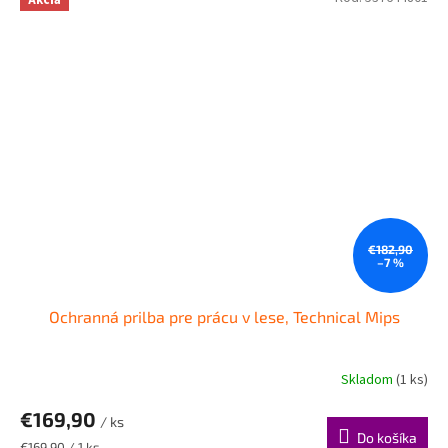
Akcia
€182,90
–7 %
Ochranná prilba pre prácu v lese, Technical Mips
Skladom
(1 ks)
€169,90
/ ks
Do košíka
Jednotková
€169,90 / 1 ks