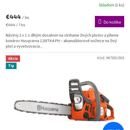
Skladom
(1 ks)
€444
/ ks
Do košíka
Jednotková
€444 / 1 ks
cena:
Nástroj 2 v 1 s dlhým dosahom na strihanie živých plotov a pílenie
konárov Husqvarna 120iTK4-PH – akumulátorové nožnice na živý
plot a vyvetvovacia...
Kód:
967861903
Akcia
Tip