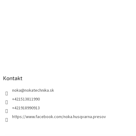
Kontakt
noka
@
nokatechnika.sk
+421513811990
+421918990913
https://www.facebook.com/noka.husqvarna.presov