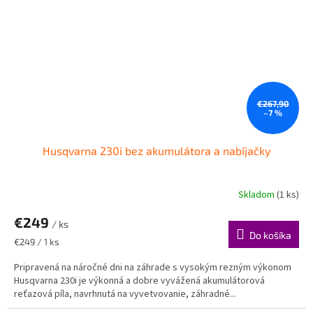
€267,90
–7 %
Husqvarna 230i​ bez akumulátora a nabíjačky
Skladom
(1 ks)
€249
/ ks
Do košíka
Jednotková
€249 / 1 ks
cena:
Pripravená na náročné dni na záhrade s vysokým rezným výkonom
Husqvarna 230i je výkonná a dobre vyvážená akumulátorová
reťazová píla, navrhnutá na vyvetvovanie, záhradné...