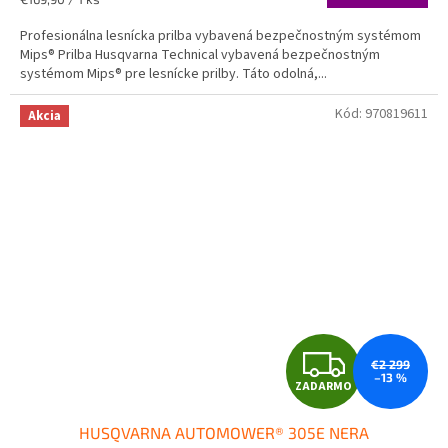
cena:
Profesionálna lesnícka prilba vybavená bezpečnostným systémom
Mips® Prilba Husqvarna Technical vybavená bezpečnostným
systémom Mips® pre lesnícke prilby. Táto odolná,...
Kód:
970819611
Akcia
Z
€2 299
–13 %
ZADARMO
A
HUSQVARNA AUTOMOWER® 305E NERA
D