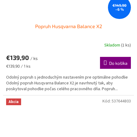
€149,90
–6 %
Popruh Husqvarna Balance X2
Skladom
(1 ks)
€139,90
/ ks
Do košíka
Jednotková
€139,90 / 1 ks
cena:
Odolný popruh s jednoduchým nastavením pre optimálne pohodlie
Odolný popruh Husqvarna Balance X2 je navrhnutý tak, aby
poskytoval pohodlie počas celého pracovného dňa. Popruh...
Kód:
537644803
Akcia