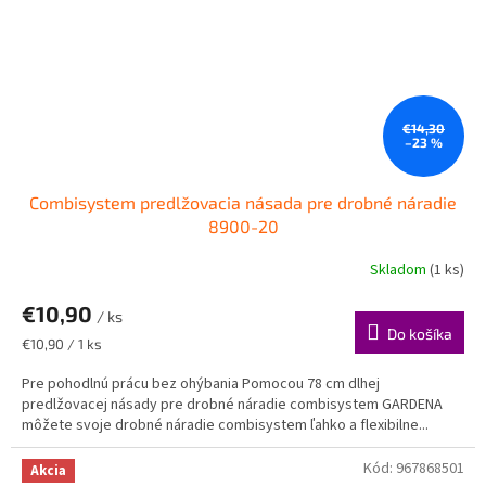
€14,30
–23 %
Combisystem predlžovacia násada pre drobné náradie
8900-20
Skladom
(1 ks)
€10,90
/ ks
Do košíka
Jednotková
€10,90 / 1 ks
cena:
Pre pohodlnú prácu bez ohýbania Pomocou 78 cm dlhej
predlžovacej násady pre drobné náradie combisystem GARDENA
môžete svoje drobné náradie combisystem ľahko a flexibilne...
Kód:
967868501
Akcia