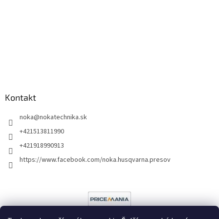
Kontakt
noka
@
nokatechnika.sk
+421513811990
+421918990913
https://www.facebook.com/noka.husqvarna.presov