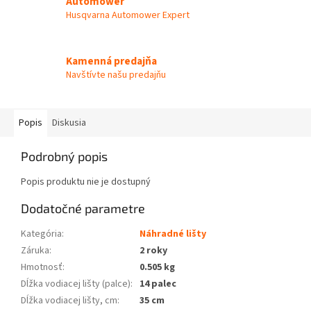
Automower
Husqvarna Automower Expert
Kamenná predajňa
Navštívte našu predajňu
Popis
Diskusia
Podrobný popis
Popis produktu nie je dostupný
Dodatočné parametre
Kategória
:
Náhradné lišty
Záruka
:
2 roky
Hmotnosť
:
0.505 kg
Dĺžka vodiacej lišty (palce)
:
14 palec
Dĺžka vodiacej lišty, cm
:
35 cm