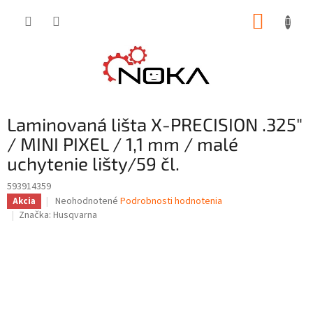
Prejsť
NÁKUP
na
obsah
KOŠÍK
Laminovaná lišta X-PRECISION .325"
/ MINI PIXEL / 1,1 mm / malé
uchytenie lišty/59 čl.
593914359
Priemerné
Neohodnotené
Podrobnosti hodnotenia
Akcia
hodnotenie
Značka:
Husqvarna
produktu
je
0,0
z
5
hviezdičiek.