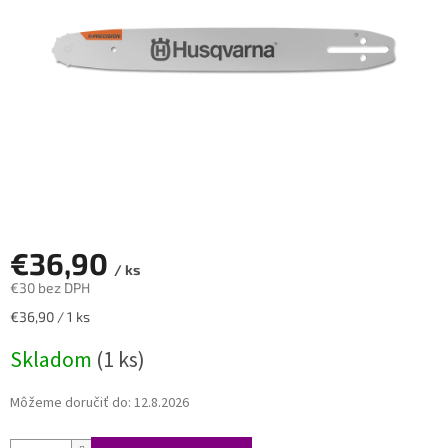
€36,90
/ ks
€30 bez DPH
Jednotková
€36,90 / 1 ks
cena:
Skladom
(1 ks)
Môžeme doručiť do:
12.8.2026