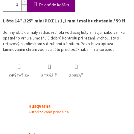
Pridať do košíka
Lišta 14" .325" mini PIXEL / 1,1 mm / malé uchytenie / 59 čl.
Jemný oblúk a malý rádius vrchola vodiacej lišty znižujú riziko vzniku
spätného vrhu a umožňujú dobrú kontrolu pri rezaní. Vrchol lišty s
reťazovým kolieskom s 8 zubami a 1 nitom. Povrchová úprava
laminovaním chráni vodiacu lištu pred poškriabaním a koróziou.
OPÝTAŤ SA
STRÁŽIŤ
ZDIEĽAŤ
Husqvarna
Autorizovaný predajca