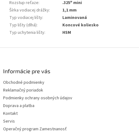
Rozstup reťaze
:
.325" mini
Šírka vodiacej drážky
:
1,1 mm
Typ vodiacej lišty
:
Laminovaná
Typ lišty (dlhá)
:
Koncové koliesko
Typ uchytenia lišty
:
HSM
Z
á
p
ä
Informácie pre vás
t
Obchodné podmienky
i
Reklamačný poriadok
e
Podmienky ochrany osobných údajov
Doprava a platba
Kontakt
Servis
Operačný program Zamestnanosť