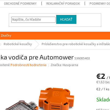
OBCHODNÉ PODMIENKY
REKLAMAČNÝ PORIADOK
PODMIENKY O
HĽADAŤ
Značky
Robotické kosačky
Príslušenstvo pre robotické kosačky a inštalác
jka vodiča pre Automower
536085403
né
notené
Podrobnosti hodnotenia
Značka:
Husqvarna
nie
€2
u
/ 
€1,63 be
Jednotk
€2 / 1 ks
cena:
iek.
Skla