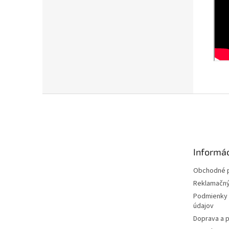
Z
á
p
ä
t
Informác
i
e
Obchodné 
Reklamačný
Podmienky 
údajov
Doprava a p