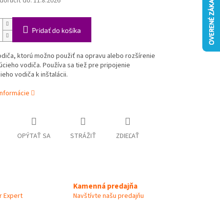
oručiť do:
11.8.2026
Pridať do košíka
diča, ktorú možno použiť na opravu alebo rozšírenie
úcieho vodiča. Používa sa tiež pre pripojenie
eho vodiča k inštalácii.
informácie
OPÝTAŤ SA
STRÁŽIŤ
ZDIEĽAŤ
Kamenná predajňa
 Expert
Navštívte našu predajňu