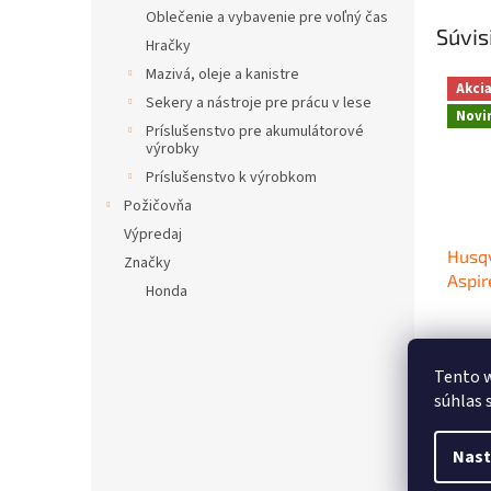
Oblečenie a vybavenie pre voľný čas
Súvis
Hračky
Mazivá, oleje a kanistre
Akci
Sekery a nástroje pre prácu v lese
Novi
Príslušenstvo pre akumulátorové
výrobky
Príslušenstvo k výrobkom
Požičovňa
Výpredaj
Husq
Značky
Aspi
Honda
Priem
hodno
€63
produ
Tento w
je
Jednot
súhlas 
€636,4
4,0
cena:
z
D
5
Nast
hviezd