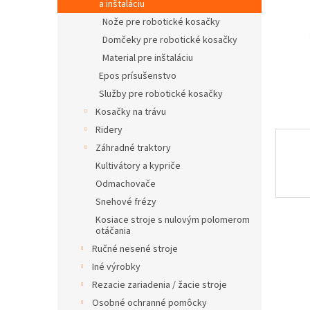
a inštaláciu
Nože pre robotické kosačky
Domčeky pre robotické kosačky
Material pre inštaláciu
Epos prísušenstvo
Služby pre robotické kosačky
Kosačky na trávu
Ridery
Záhradné traktory
Kultivátory a kypriče
Odmachovače
Snehové frézy
Kosiace stroje s nulovým polomerom
otáčania
Ručné nesené stroje
Iné výrobky
Rezacie zariadenia / žacie stroje
Osobné ochranné pomôcky