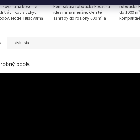
ktná robotická kosačka
Husqvarna Automower® 305 je
Efektívna,
lizovaná na kosenie
kompaktná robotická kosačka
robotická 
h trávnikov a úzkych
ideálna na menšie, členité
do 1000 m²
odov. Model Husqvarna
záhrady do rozlohy 600 m² a
kompaktné
ower® Aspire™ R4 je
ľahko zvláda svahy o sklone do
dizajnu je
ený ochranou pred
40 %. V úzkych prejazdoch sa
Automower®
 a časovačom...
prepne...
robotická k
s
Diskusia
robný popis