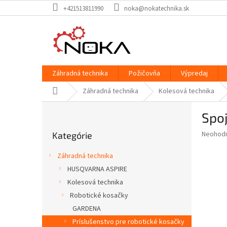
Prejsť
+421513811990
noka@nokatechnika.sk
na
obsah
Záhradná technika
Požičovňa
Výpredaj
Domov
Záhradná technika
Kolesová technika
B
Spo
o
Preskočiť
č
Priemer
Neohod
Kategórie
kategórie
n
hodnote
ý
produkt
Záhradná technika
p
je
HUSQVARNA ASPIRE
0,0
a
z
Kolesová technika
n
5
e
Robotické kosačky
hviezdič
l
GARDENA
Príslušenstvo pre robotické kosačky