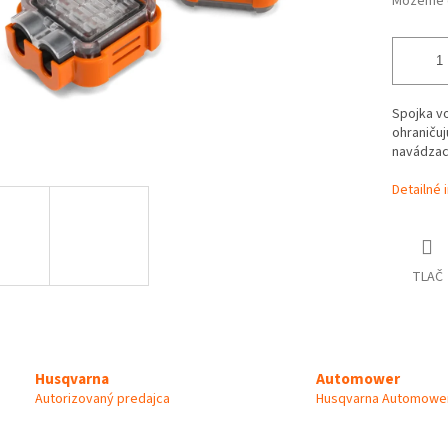
Môžeme d
Spojka vo
ohraničuj
navádzaci
Detailné 
TLAČ
Automower
Husqvarna
Husqvarna Automower
Autorizovaný predajca