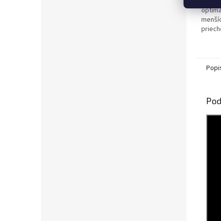
Kompa
optima
menšíc
priech
Autom
vybav
mrazom
Popi
Pod