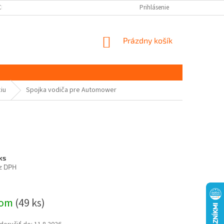
CHRANY OSOBNÝCH ÚDAJOV
DOPRAVA A PLATBA
Prihlásenie
KONTAKT
S
NÁKUPNÝ
Prázdny košík
KOŠÍK
iu
Spojka vodiča pre Automower
ks
z DPH
ová
dom
(49 ks)