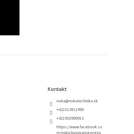
Kontakt
noka
@
nokatechnika.sk
+421513811990
+421918990913
https://www.facebook.co
m/noka.husqvarna.preso