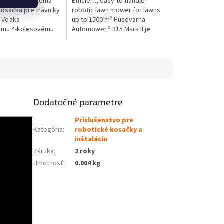
 ľahko ovládateľná
Efficient, easy-to-handle
kosačka pre trávniky
robotic lawn mower for lawns
 Vďaka
up to 1500 m² Husqvarna
mu 4-kolesovému
Automower® 315 Mark II je
 Husqvarna
ľahko použiteľná robotická
 310 Mark II
kosačka vhodná pre trávniky s
osačka, ktorá sa...
rozlohou do...
Dodatočné parametre
Príslušenstvo pre
Kategória
:
robotické kosačky a
inštaláciu
Záruka
:
2 roky
Hmotnosť
:
0.004 kg