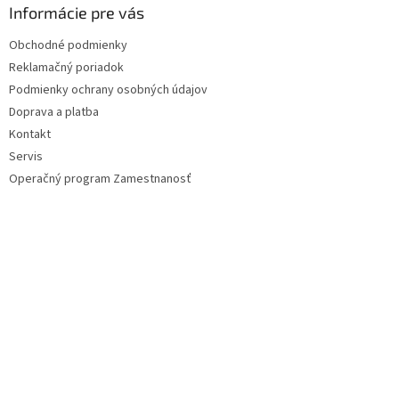
ä
Informácie pre vás
t
Obchodné podmienky
i
Reklamačný poriadok
e
Podmienky ochrany osobných údajov
Doprava a platba
Kontakt
Servis
Operačný program Zamestnanosť