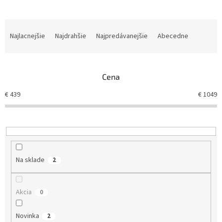
R
a
Najlacnejšie
Najdrahšie
Najpredávanejšie
Abecedne
d
e
n
Cena
i
e
€
439
€
1049
p
r
o
d
u
k
Na sklade
2
t
o
v
Akcia
0
Novinka
2