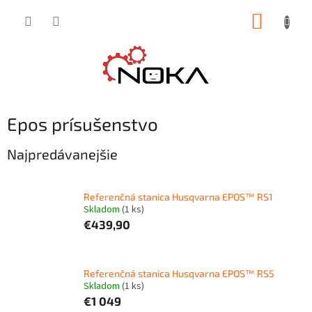
Prejsť
NÁKUP
na
obsah
KOŠÍK
Epos prísušenstvo
Najpredávanejšie
Referenčná stanica Husqvarna EPOS™ RS1
Skladom
(1 ks)
€439,90
Referenčná stanica Husqvarna EPOS™ RS5
Skladom
(1 ks)
€1 049