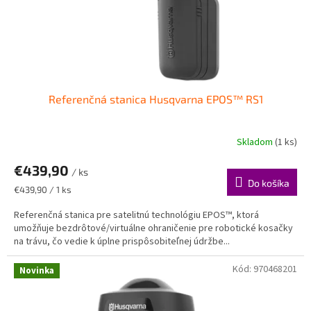
u
k
t
o
v
Referenčná stanica Husqvarna EPOS™ RS1
Skladom
(1 ks)
€439,90
/ ks
Do košíka
Jednotková
€439,90 / 1 ks
cena:
Referenčná stanica pre satelitnú technológiu EPOS™, ktorá
umožňuje bezdrôtové/virtuálne ohraničenie pre robotické kosačky
na trávu, čo vedie k úplne prispôsobiteľnej údržbe...
Kód:
970468201
Novinka