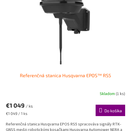
Referenčná stanica Husqvarna EPOS™ RS5
Skladom
(1 ks)
€1 049
/ ks
Do košíka
Jednotková
€1 049 / 1 ks
cena:
Referenčná stanica Husqvarna EPOS RS5 spracováva signály RTK-
GNSS medzi robotickými kosačkami Husqvarna Automower NERA a