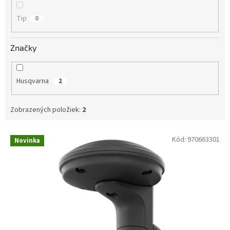
Tip
0
Značky
Husqvarna
2
Zobrazených položiek:
2
V
Kód:
970663301
Novinka
ý
p
i
s
p
r
o
d