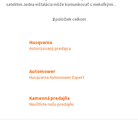
satelitmi.Jedna inštalácia môže komunikovať s niekoľkými...
2
položiek celkom
O
v
l
á
Husqvarna
d
Autorizovaný predajca
a
c
i
e
Automower
p
Husqvarna Automower Expert
r
v
k
y
Kamenná predajňa
v
Navštívte našu predajňu
ý
p
i
Z
s
á
u
p