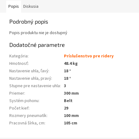
Popis
Diskusia
Podrobný popis
Popis produktu nie je dostupný
Dodatočné parametre
Kategória
:
Príslušenstvo pre ridery
Hmotnosť
:
48.4 kg
Nastavenie uhla, ľavý
:
18 °
Nastavenie uhla, pravý
:
18 °
Stupne pre nastavenie uhla
:
3
Priemer
:
300 mm
Systém pohonu
:
Belt
Počet kief
:
29
Rozmery pneumatík
:
100 mm
Pracovná šírka, cm
:
105 cm