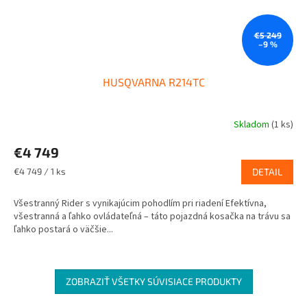
€5 249
–9 %
HUSQVARNA R214TC
Skladom
(1 ks)
€4 749
Jednotková
€4 749 / 1 ks
DETAIL
cena:
Všestranný Rider s vynikajúcim pohodlím pri riadení Efektívna,
všestranná a ľahko ovládateľná – táto pojazdná kosačka na trávu sa
ľahko postará o väčšie...
ZOBRAZIŤ VŠETKY SÚVISIACE PRODUKTY