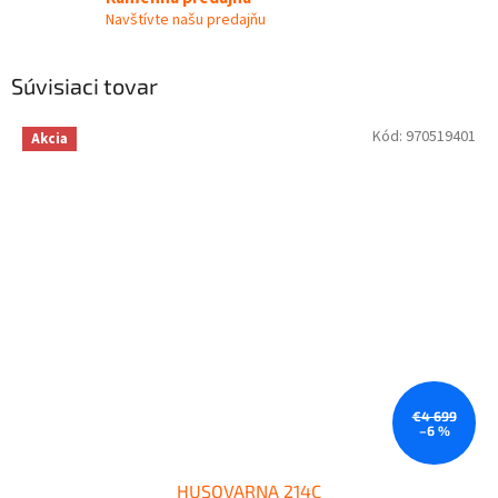
Navštívte našu predajňu
Súvisiaci tovar
Kód:
970519401
Akcia
€4 699
–6 %
HUSQVARNA 214C