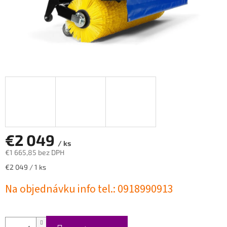
€2 049
/ ks
€1 665,85 bez DPH
Jednotková
€2 049 / 1 ks
cena:
Na objednávku info tel.: 0918990913