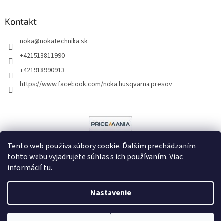
Kontakt
noka
@
nokatechnika.sk
+421513811990
+421918990913
https://www.facebook.com/noka.husqvarna.presov
Tento web používa súbory cookie. Ďalším prechádzaním
tohto webu vyjadrujete súhlas s ich používaním. Viac
informácií
tu
.
Vytvoril Shoptet
Nastavenie
Copyright 2026
Noka
. Všetky práva vyhradené.
Upraviť nastavenie
cookies