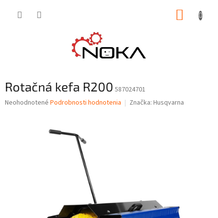
Prejsť
NÁKUP
na
obsah
KOŠÍK
Rotačná kefa R200
587024701
Priemerné
Neohodnotené
Podrobnosti hodnotenia
Značka:
Husqvarna
hodnotenie
produktu
je
0,0
z
5
hviezdičiek.