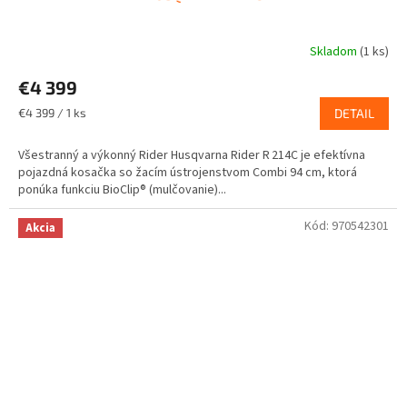
Skladom
(1 ks)
€4 399
Jednotková
€4 399 / 1 ks
DETAIL
cena:
Všestranný a výkonný Rider Husqvarna Rider R 214C je efektívna
pojazdná kosačka so žacím ústrojenstvom Combi 94 cm, ktorá
ponúka funkciu BioClip® (mulčovanie)...
Kód:
970542301
Akcia