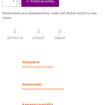
Pridať do košíka
Rotačná kefa pre zametanie lístia, snehu atď. Možné natočiť na obe
strany.
OPÝTAŤ SA
STRÁŽIŤ
ZDIEĽAŤ
Husqvarna
Autorizovaný predajca
Automower
Husqvarna Automower Expert
Kamenná predajňa