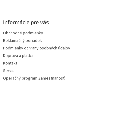
Z
á
p
ä
Informácie pre vás
t
Obchodné podmienky
i
Reklamačný poriadok
e
Podmienky ochrany osobných údajov
Doprava a platba
Kontakt
Servis
Operačný program Zamestnanosť