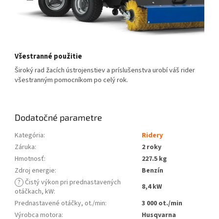
Všestranné použitie
Široký rad žacích ústrojenstiev a príslušenstva urobí váš rider
všestranným pomocníkom po celý rok.
Dodatočné parametre
Kategória
:
Ridery
Záruka
:
2 roky
Hmotnosť
:
227.5 kg
Zdroj energie
:
Benzín
?
Čistý výkon pri prednastavených
8,4 kW
otáčkach, kW
:
Prednastavené otáčky, ot./min
:
3 000 ot./min
Výrobca motora
:
Husqvarna