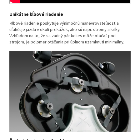
Unikátne kĺbové riadenie
Kĺbové riadenie poskytuje výnimočnú manévrovateľnosť a
uľahčuje jazdu v okolí prekážok, ako sú napr. stromy a kríky.
Vzhľadom na to, že sa zadný pár kolies môže otáčať pod
strojom, je polomer otáčania pri úplnom uzamknutí minimálny.