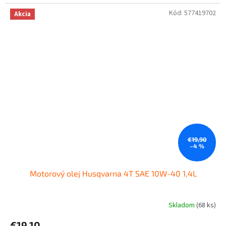
Kód:
577419702
Akcia
€19,90
–4 %
Motorový olej Husqvarna 4T SAE 10W-40 1,4L
Skladom
(68 ks)
€19,10