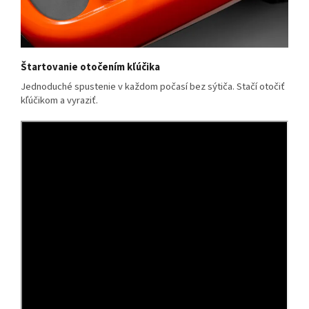
Štartovanie otočením kľúčika
Jednoduché spustenie v každom počasí bez sýtiča. Stačí otočiť
kľúčikom a vyraziť.