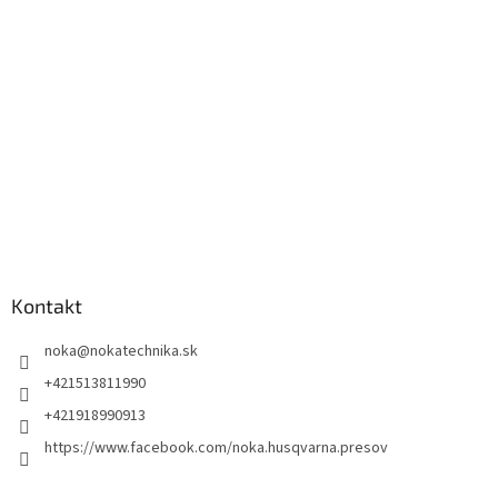
Kontakt
noka
@
nokatechnika.sk
+421513811990
+421918990913
https://www.facebook.com/noka.husqvarna.presov