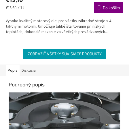
Jednotková
€13,64 / 1 l
Do košíka
cena:
Vysoko kvalitný motorový olej pre všetky záhradné stroje s 4-
taktnými motormi. Umožňuje ľahké štartovanie pri nízkych
teplotách, dokonalé mazanie za všetkých prevádzkových...
ZOBRAZIŤ VŠETKY SÚVISIACE PRODUKTY
Popis
Diskusia
Podrobný popis