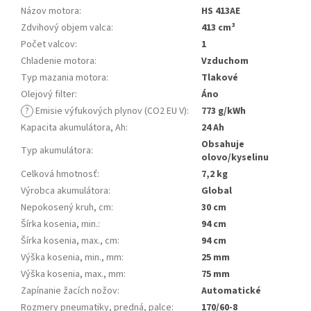
Názov motora
:
HS 413AE
Zdvihový objem valca
:
413 cm³
Počet valcov
:
1
Chladenie motora
:
Vzduchom
Typ mazania motora
:
Tlakové
Olejový filter
:
Áno
?
Emisie výfukových plynov (CO2 EU V)
:
773 g/kWh
Kapacita akumulátora, Ah
:
24 Ah
Obsahuje
Typ akumulátora
:
olovo/kyselinu
Celková hmotnosť
:
7,2 kg
Výrobca akumulátora
:
Global
Nepokosený kruh, cm
:
30 cm
Šírka kosenia, min.
:
94 cm
Šírka kosenia, max., cm
:
94 cm
Výška kosenia, min., mm
:
25 mm
Výška kosenia, max., mm
:
75 mm
Zapínanie žacích nožov
:
Automatické
Rozmery pneumatiky, predná, palce
:
170/60-8