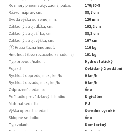
Rozmery pneumatiky, zadná, palce
:
170/60-8
Rázvor náprav, cm
:
88,7 cm
Svetlá výška od zeme, mm
:
120 mm
Základný stroj, dĺžka, cm
:
192,2 cm
Základný stroj, šírka, cm
:
88,3 cm
Základný stroj, výška, cm
:
107 cm
?
Hrubá ťažná hmotnosť
:
110 kg
Hmotnosť (bez rezacieho zariadenia)
:
191 kg
Typ prevodu/náhonu
:
Hydrostatický
Pojazd
:
Ovládaný 2 pedálmi
Rýchlosť dopredu, max., km/h
:
9 km/h
Rýchlosť dozadu, max., km/h
:
9 km/h
Odpružené sedadlo
:
Áno
Počítadlo prevádzkových hodín
:
Digitálne
Materiál sedadla
:
PU
Výška operadla sedadla
:
Stredne vysoké
Sklopné sedadlo
:
Áno
Typ volantu
:
Komfortný