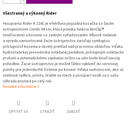
Všestranný a výkonný Rider
Husqvarna Rider R 214C je efektívna pojazdná kosačka so žacím
ústrojenstvom Combi 94 cm, ktorá ponúka funkciu BioClip®
(mulčovanie) a kosenie so zadným vyhadzovaním. Kĺbové riadenie
a vpredu namontované žacie ústrojenstvo zaručujú vynikajúcu
prístupnosť kosenia a skvelý prehľad nad pracovnou oblasťou. Vďaka
hydrostatickej prevodovke ovládanej pedálom, prístupným ovládacím
prvkom a automatickému zapínaniu nožov sa vám bude kosiť naozaj
pohodlne. Žacie ústrojenstvo je možné ľahko nakloniť do servisnej
polohy pre jednoduché čistenie po kosení. Vďaka nadstavcom, ako sú
snehové radlice, príves, hrable na mech a posýpací vozík sa o vašu
záhradu postará po celý rok.
Detailné informácie
OPÝTAŤ SA
STRÁŽIŤ
ZDIEĽAŤ