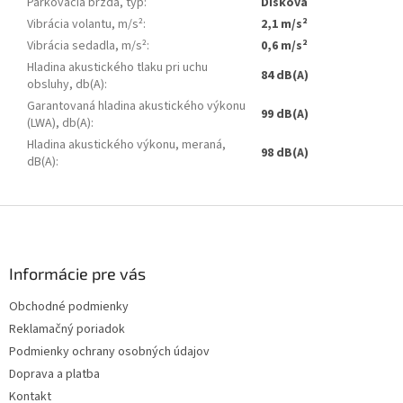
Parkovacia brzda, typ
:
Disková
Vibrácia volantu, m/s²
:
2,1 m/s²
Vibrácia sedadla, m/s²
:
0,6 m/s²
Hladina akustického tlaku pri uchu
84 dB(A)
obsluhy, db(A)
:
Garantovaná hladina akustického výkonu
99 dB(A)
(LWA), db(A)
:
Hladina akustického výkonu, meraná,
98 dB(A)
dB(A)
:
Z
á
p
ä
Informácie pre vás
t
Obchodné podmienky
i
Reklamačný poriadok
e
Podmienky ochrany osobných údajov
Doprava a platba
Kontakt