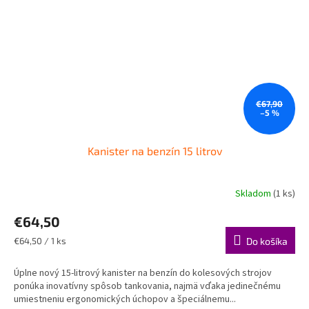
€67,90
–5 %
Kanister na benzín 15 litrov
Skladom
(1 ks)
€64,50
Jednotková
€64,50 / 1 ks
Do košíka
cena:
Úplne nový 15-litrový kanister na benzín do kolesových strojov
ponúka inovatívny spôsob tankovania, najmä vďaka jedinečnému
umiestneniu ergonomických úchopov a špeciálnemu...