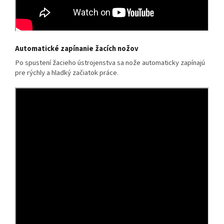
Automatické zapínanie žacích nožov
Po spustení žacieho ústrojenstva sa nože automaticky zapínajú
pre rýchly a hladký začiatok práce.