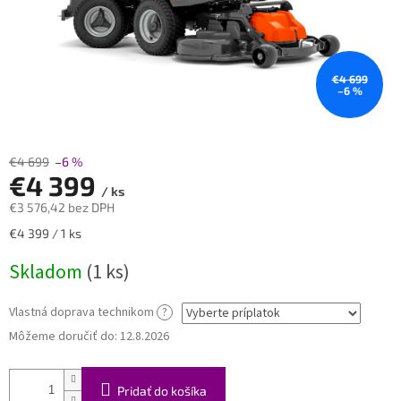
€4 699
–6 %
€4 699
–6 %
€4 399
/ ks
€3 576,42
bez DPH
Jednotková
€4 399 / 1 ks
cena:
Skladom
(1 ks)
Vlastná doprava technikom
?
Môžeme doručiť do:
12.8.2026
Pridať do košíka