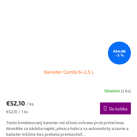
€54,90
–5 %
Kanister Combi 6+2,5 l
Skladom
(1 ks)
€52,10
/ ks
Do košíka
Jednotková
€52,10 / 1 ks
cena:
Tento kombinovaný kanister má účinnú ochranu proti pretečeniu.
Akonáhle sa nádoba naplní, plniaca hubica sa automaticky uzavrie a
kanister môžme bez preliatia premiestniť....