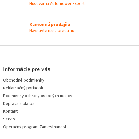
p
Husqvarna Automower Expert
r
v
k
y
Kamenná predajňa
v
Navštívte našu predajňu
ý
p
i
Z
s
á
u
p
ä
Informácie pre vás
t
Obchodné podmienky
i
Reklamačný poriadok
e
Podmienky ochrany osobných údajov
Doprava a platba
Kontakt
Servis
Operačný program Zamestnanosť