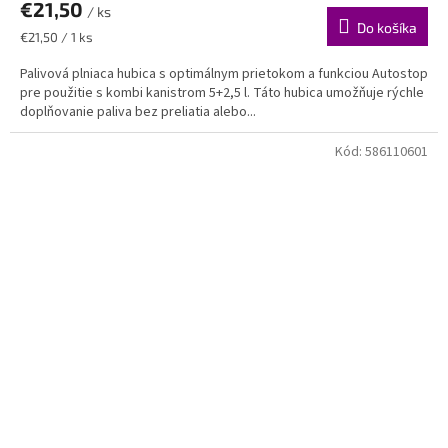
€21,50
/ ks
Do košíka
Jednotková
€21,50 / 1 ks
cena:
Palivová plniaca hubica s optimálnym prietokom a funkciou Autostop
pre použitie s kombi kanistrom 5+2,5 l. Táto hubica umožňuje rýchle
doplňovanie paliva bez preliatia alebo...
Kód:
586110601