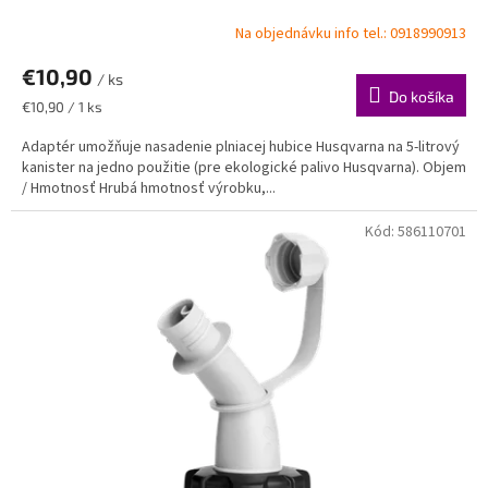
Na objednávku info tel.: 0918990913
€10,90
/ ks
Do košíka
Jednotková
€10,90 / 1 ks
cena:
Adaptér umožňuje nasadenie plniacej hubice Husqvarna na 5-litrový
kanister na jedno použitie (pre ekologické palivo Husqvarna). Objem
/ Hmotnosť Hrubá hmotnosť výrobku,...
Kód:
586110701