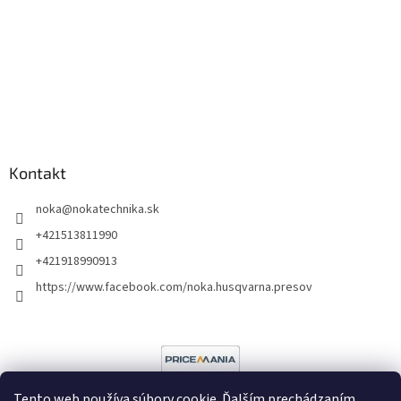
Kontakt
noka
@
nokatechnika.sk
+421513811990
+421918990913
https://www.facebook.com/noka.husqvarna.presov
Tento web používa súbory cookie. Ďalším prechádzaním