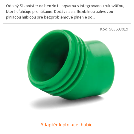
Odolný 5l kanister na benzín Husqvarna s integrovanou rukoväťou,
ktorá uľahčuje prenášanie. Dodáva sa s flexibilnou palivovou
plniacou hubicou pre bezproblémové plnenie so...
Kód:
505698019
Adaptér k plniacej hubici