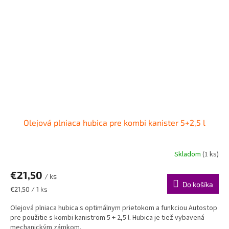
Olejová plniaca hubica pre kombi kanister 5+2,5 l
Skladom
(1 ks)
€21,50
/ ks
Do košíka
Jednotková
€21,50 / 1 ks
cena:
Olejová plniaca hubica s optimálnym prietokom a funkciou Autostop
pre použitie s kombi kanistrom 5 + 2,5 l. Hubica je tiež vybavená
mechanickým zámkom.