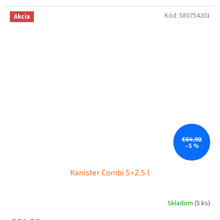
Kód:
580754201
Akcia
€64,90
–5 %
Kanister Combi 5+2,5 l
Skladom
(5 ks)
Priemerné
hodnotenie