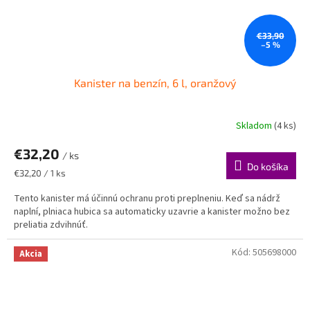
€33,90
–5 %
Kanister na benzín, 6 l, oranžový
Skladom
(4 ks)
€32,20
/ ks
Do košíka
Jednotková
€32,20 / 1 ks
cena:
Tento kanister má účinnú ochranu proti preplneniu. Keď sa nádrž
naplní, plniaca hubica sa automaticky uzavrie a kanister možno bez
preliatia zdvihnúť.
Kód:
505698000
Akcia