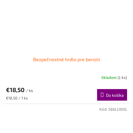
Bezpečnostné hrdlo pre benzín
Skladom
(1 ks)
€18,50
/ ks
Do košíka
Jednotková
€18,50 / 1 ks
cena:
Kód:
586110501