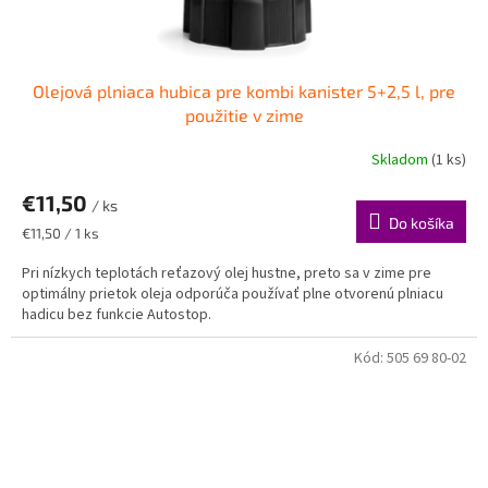
Olejová plniaca hubica pre kombi kanister 5+2,5 l, pre
použitie v zime
Skladom
(1 ks)
€11,50
/ ks
Do košíka
Jednotková
€11,50 / 1 ks
cena:
Pri nízkych teplotách reťazový olej hustne, preto sa v zime pre
optimálny prietok oleja odporúča používať plne otvorenú plniacu
hadicu bez funkcie Autostop.
Kód:
505 69 80-02