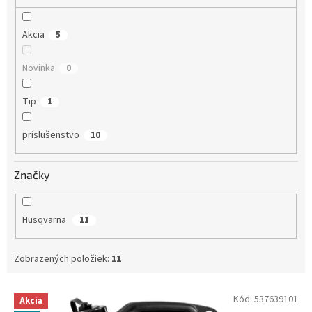
o
v
Akcia
5
Novinka
0
Tip
1
príslušenstvo
10
Značky
Husqvarna
11
Zobrazených položiek:
11
V
Kód:
537639101
Akcia
ý