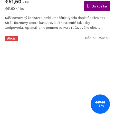
€61,60
produktu
/ ks
je
Do košíka
Jednotková
€61,60 / 1 ks
5,0
cena:
z
Náš inovovaný kanister Combi umožňuje rýchlo doplniť palivo bez
5
strát. Rozmery oboch kanistrov boli navrhnuté tak , aby
hviezdičiek.
zodpovedali optimálnemu pomeru paliva a reťazového oleja...
Kód:
5807545 01
Akcia
€67,90
–5 %