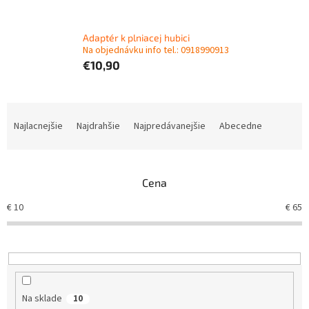
Adaptér k plniacej hubici
Na objednávku info tel.: 0918990913
€10,90
R
a
Najlacnejšie
Najdrahšie
Najpredávanejšie
Abecedne
d
e
n
Cena
i
e
€
10
€
65
p
r
o
d
u
k
Na sklade
10
t