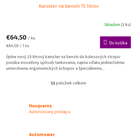
Kanister na benzín 15 litrov
Skladom
(1 ks)
€64,50
/ ks
Do košíka
Jednotková
€64,50 / 1 ks
cena:
Úplne nový 15-litrový kanister na benzín do kolesových strojov
ponúka inovatívny spôsob tankovania, najmä vďaka jedinečnému
umiestneniu ergonomických úchopov a špeciálnemu...
11
položiek celkom
O
v
l
á
Husqvarna
d
Autorizovaný predajca
a
c
i
e
Automower