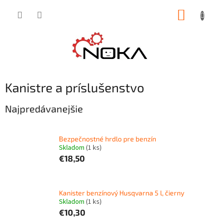
Prejsť
NÁKUP
na
obsah
KOŠÍK
Kanistre a príslušenstvo
Najpredávanejšie
Bezpečnostné hrdlo pre benzín
Skladom
(1 ks)
€18,50
Kanister benzínový Husqvarna 5 l, čierny
Skladom
(1 ks)
€10,30