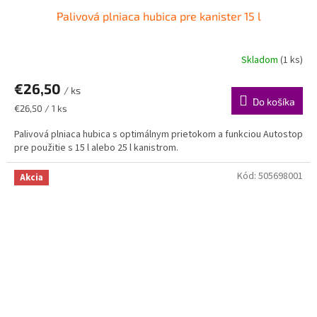
Palivová plniaca hubica pre kanister 15 l
Skladom
(1 ks)
€26,50
/ ks
Do košíka
Jednotková
€26,50 / 1 ks
cena:
Palivová plniaca hubica s optimálnym prietokom a funkciou Autostop
pre použitie s 15 l alebo 25 l kanistrom.
Kód:
505698001
Akcia