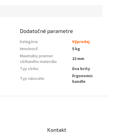
Dodatočné parametre
Kategória
:
Výpredaj
Hmotnosť
:
5 kg
Maximálny priemer
22 mm
strihaného materiálu
:
Typ strihu
:
Dva brity
Ergonomic
Typ rukoväte
:
handle
Kontakt