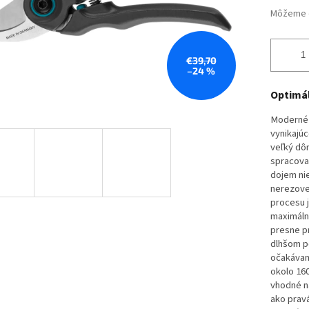
Môžeme d
€39,70
–24 %
Optimál
Moderné 
vynikajú
veľký dôr
spracovan
dojem nie
nerezove
procesu j
maximáln
presne pr
dlhšom po
očakávan
okolo 160
vhodné n
ako pravá