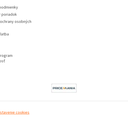
podmienky
 poriadok
ochrany osobných
latba
program
osť
astavenie cookies