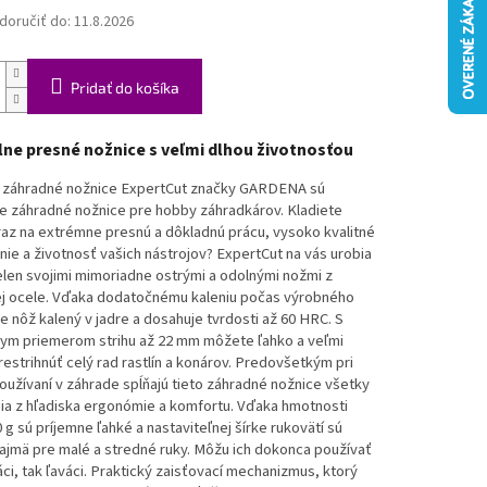
oručiť do:
11.8.2026
Pridať do košíka
ne presné nožnice s veľmi dlhou životnosťou
záhradné nožnice ExpertCut značky GARDENA sú
ce záhradné nožnice pre hobby záhradkárov. Kladiete
az na extrémne presnú a dôkladnú prácu, vysoko kvalitné
ie a životnosť vašich nástrojov? ExpertCut na vás urobia
len svojimi mimoriadne ostrými a odolnými nožmi z
j ocele. Vďaka dodatočnému kaleniu počas výrobného
e nôž kalený v jadre a dosahuje tvrdosti až 60 HRC. S
ym priemerom strihu až 22 mm môžete ľahko a veľmi
estrihnúť celý rad rastlín a konárov. Predovšetkým pri
užívaní v záhrade spĺňajú tieto záhradné nožnice všetky
ia z hľadiska ergonómie a komfortu. Vďaka hmotnosti
 g sú príjemne ľahké a nastaviteľnej šírke rukovätí sú
ajmä pre malé a stredné ruky. Môžu ich dokonca používať
ci, tak ľaváci. Praktický zaisťovací mechanizmus, ktorý