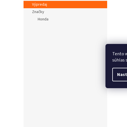
Výpredaj
Značky
Honda
Tento w
súhlas 
Nast