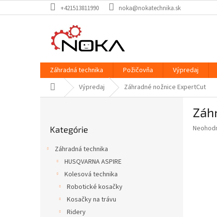
Prejsť
+421513811990
noka@nokatechnika.sk
na
obsah
Záhradná technika
Požičovňa
Výpredaj
Domov
Výpredaj
Záhradné nožnice ExpertCut
B
Záh
o
Preskočiť
č
Priemer
Neohod
Kategórie
kategórie
n
hodnote
ý
produkt
Záhradná technika
p
je
HUSQVARNA ASPIRE
0,0
a
z
Kolesová technika
n
5
e
Robotické kosačky
hviezdič
l
Kosačky na trávu
Ridery