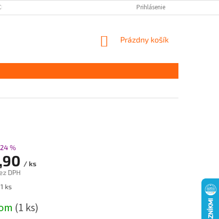
CHRANY OSOBNÝCH ÚDAJOV
DOPRAVA A PLATBA
Prihlásenie
KONTAKT
S
NÁKUPNÝ
Prázdny košík
KOŠÍK
–24 %
,90
/ ks
ez DPH
ová
1 ks
dom
(1 ks)