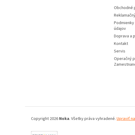
e
Obchodné 
Reklamačný
Podmienky 
údajov
Doprava a p
Kontakt
Servis
Operačný 
Zamestnan
Copyright 2026
Noka
. Všetky práva vyhradené.
Upraviť n