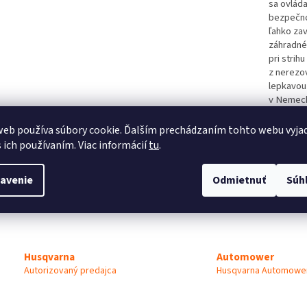
sa ovláda
bezpečno
ľahko za
záhradné 
pri strih
z nerezo
lepkavou 
v Nemeck
GARDENA 
extrémnu 
eb používa súbory cookie. Ďalším prechádzaním tohto webu vyja
s ich používaním. Viac informácií
tu
.
avenie
Odmietnuť
Súh
TLAČ
Automower
Husqvarna
Husqvarna Automower
Autorizovaný predajca