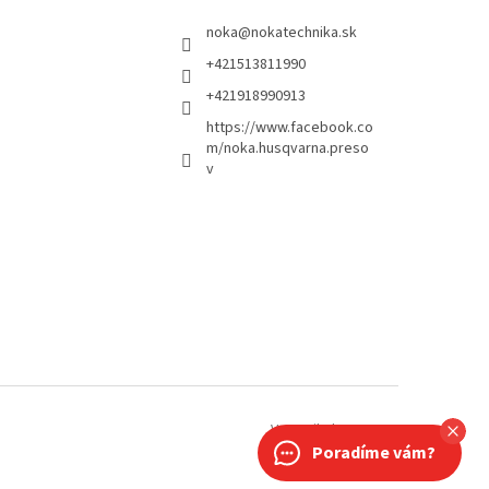
noka
@
nokatechnika.sk
+421513811990
+421918990913
https://www.facebook.co
m/noka.husqvarna.preso
v
Vytvoril Shoptet
Poradíme vám?