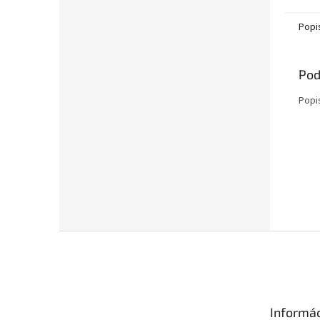
Popi
Pod
Popi
Z
á
p
ä
t
Informác
i