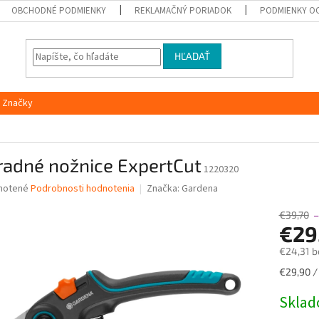
OBCHODNÉ PODMIENKY
REKLAMAČNÝ PORIADOK
PODMIENKY O
HĽADAŤ
Značky
radné nožnice ExpertCut
1220320
né
notené
Podrobnosti hodnotenia
Značka:
Gardena
nie
u
€39,70
€29
€24,31 b
Jednotk
€29,90 / 
iek.
cena:
Skla