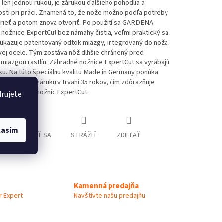
 len jednou rukou, je zárukou ďalšieho pohodlia a
sti pri práci. Znamená to, že nože možno podľa potreby
vrieť a potom znova otvoriť. Po použití sa GARDENA
nožnice ExpertCut bez námahy čistia, veľmi praktický sa
u ukazuje patentovaný odtok miazgy, integrovaný do noža
vej ocele. Tým zostáva nôž dlhšie chránený pred
miazgou rastlín. Záhradné nožnice ExpertCut sa vyrábajú
u. Na túto špeciálnu kvalitu Made in Germany ponúka
predĺženú záruku v trvaní 35 rokov, čím zdôrazňuje
trvanlivosť nožníc ExpertCut.
drujete
lasím
OPÝTAŤ SA
STRÁŽIŤ
ZDIEĽAŤ
Kamenná predajňa
 Expert
Navštívte našu predajňu