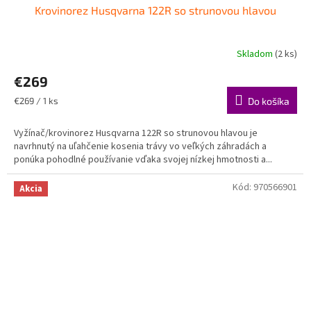
Krovinorez Husqvarna 122R so strunovou hlavou
Skladom
(2 ks)
€269
Jednotková
€269 / 1 ks
Do košíka
cena:
Vyžínač/krovinorez Husqvarna 122R so strunovou hlavou je
navrhnutý na uľahčenie kosenia trávy vo veľkých záhradách a
ponúka pohodlné používanie vďaka svojej nízkej hmotnosti a...
Kód:
970566901
Akcia