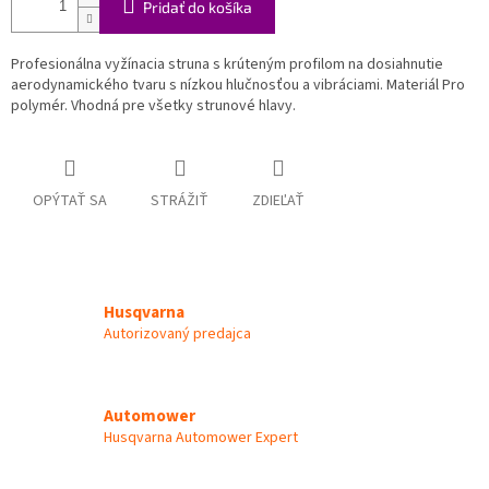
Pridať do košíka
Profesionálna vyžínacia struna s krúteným profilom na dosiahnutie
aerodynamického tvaru s nízkou hlučnosťou a vibráciami. Materiál Pro
polymér. Vhodná pre všetky strunové hlavy.
OPÝTAŤ SA
STRÁŽIŤ
ZDIEĽAŤ
Husqvarna
Autorizovaný predajca
Automower
Husqvarna Automower Expert