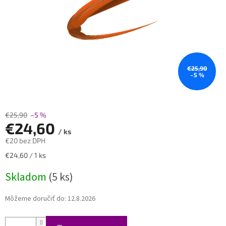
€25,90
–5 %
€25,90
–5 %
€24,60
/ ks
€20 bez DPH
Jednotková
€24,60 / 1 ks
cena:
Skladom
(5 ks)
Môžeme doručiť do:
12.8.2026