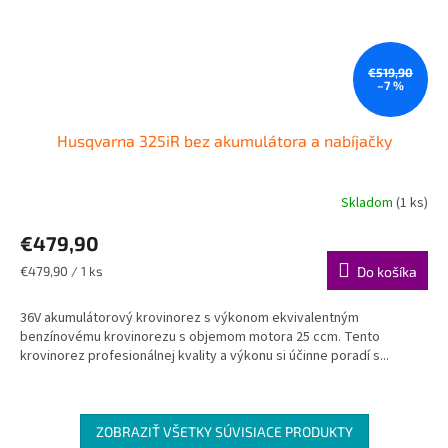
€519,90
–7 %
Husqvarna 325iR​ bez akumulátora a nabíjačky
Skladom
(1 ks)
€479,90
Jednotková
€479,90 / 1 ks
Do košíka
cena:
36V akumulátorový krovinorez s výkonom ekvivalentným
benzínovému krovinorezu s objemom motora 25 ccm. Tento
krovinorez profesionálnej kvality a výkonu si účinne poradí s...
ZOBRAZIŤ VŠETKY SÚVISIACE PRODUKTY