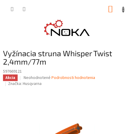
Prejsť
NÁKUP
na
obsah
KOŠÍK
Vyžínacia struna Whisper Twist
2,4mm/77m
597669121
Priemerné
Neohodnotené
Podrobnosti hodnotenia
Akcia
hodnotenie
Značka:
Husqvarna
produktu
je
0,0
z
5
hviezdičiek.