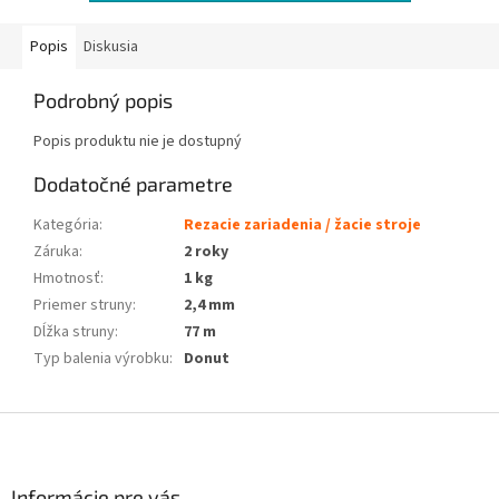
Popis
Diskusia
Podrobný popis
Popis produktu nie je dostupný
Dodatočné parametre
Kategória
:
Rezacie zariadenia / žacie stroje
Záruka
:
2 roky
Hmotnosť
:
1 kg
Priemer struny
:
2,4 mm
Dĺžka struny
:
77 m
Typ balenia výrobku
:
Donut
Z
á
p
ä
Informácie pre vás