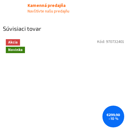
Kamenná predajňa
Navštívte našu predajňu
Súvisiaci tovar
Kód:
970732401
Akcia
Novinka
€299,90
–10 %