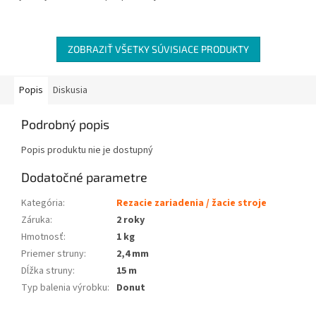
ZOBRAZIŤ VŠETKY SÚVISIACE PRODUKTY
Popis
Diskusia
Podrobný popis
Popis produktu nie je dostupný
Dodatočné parametre
Kategória
:
Rezacie zariadenia / žacie stroje
Záruka
:
2 roky
Hmotnosť
:
1 kg
Priemer struny
:
2,4 mm
Dĺžka struny
:
15 m
Typ balenia výrobku
:
Donut