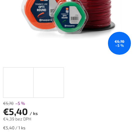
€5,70
–5 %
€5,70
–5 %
€5,40
/ ks
€4,39 bez DPH
Jednotková
€5,40 / 1 ks
cena: