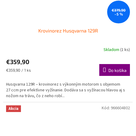
€379,90
–5 %
Krovinorez Husqvarna 129R
Skladom
(1 ks)
Priemerné
hodnotenie
€359,90
produktu
je
Jednotková
€359,90 / 1 ks
Do košíka
5,0
cena:
z
Husqvarna 129R – krovinorez s výkonným motorom s objemom
5
27 ccm pre efektívne vyžínanie. Dodáva sa s vyžínacou hlavou aj s
hviezdičiek.
nožom na trávu, čo z neho robí...
Kód:
966604802
Akcia