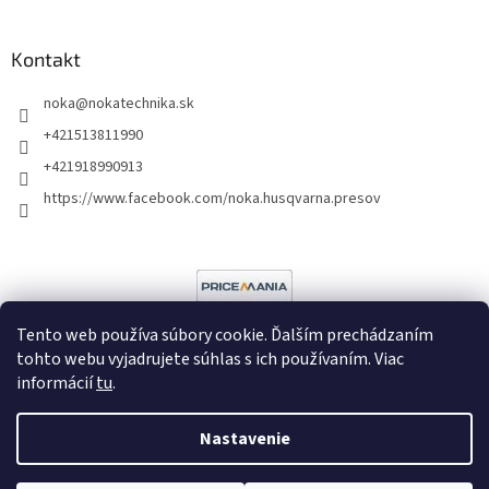
Kontakt
noka
@
nokatechnika.sk
+421513811990
+421918990913
https://www.facebook.com/noka.husqvarna.presov
Tento web používa súbory cookie. Ďalším prechádzaním
tohto webu vyjadrujete súhlas s ich používaním. Viac
informácií
tu
.
Vytvoril Shoptet
Nastavenie
Copyright 2026
Noka
. Všetky práva vyhradené.
Upraviť nastavenie
cookies