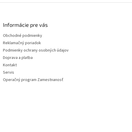
Z
á
p
ä
Informácie pre vás
t
Obchodné podmienky
i
Reklamačný poriadok
e
Podmienky ochrany osobných údajov
Doprava a platba
Kontakt
Servis
Operačný program Zamestnanosť