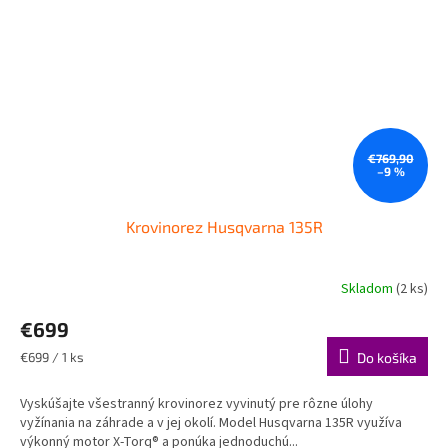
€769,90
–9 %
Krovinorez Husqvarna 135R
Skladom
(2 ks)
€699
Jednotková
€699 / 1 ks
Do košíka
cena:
Vyskúšajte všestranný krovinorez vyvinutý pre rôzne úlohy
vyžínania na záhrade a v jej okolí. Model Husqvarna 135R využíva
výkonný motor X-Torq® a ponúka jednoduchú...