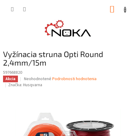
Prejsť
NÁKUP
na
obsah
KOŠÍK
Vyžínacia struna Opti Round
2,4mm/15m
597668820
Priemerné
Neohodnotené
Podrobnosti hodnotenia
Akcia
hodnotenie
Značka:
Husqvarna
produktu
je
0,0
z
5
hviezdičiek.