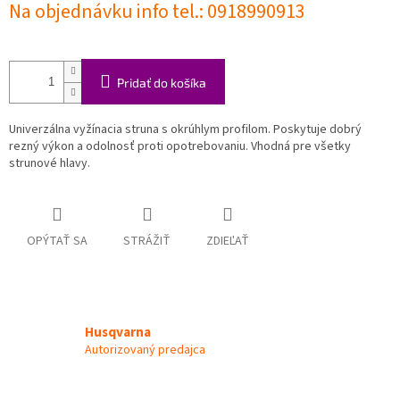
Na objednávku info tel.: 0918990913
Pridať do košíka
Univerzálna vyžínacia struna s okrúhlym profilom. Poskytuje dobrý
rezný výkon a odolnosť proti opotrebovaniu. Vhodná pre všetky
strunové hlavy.
OPÝTAŤ SA
STRÁŽIŤ
ZDIEĽAŤ
Husqvarna
Autorizovaný predajca