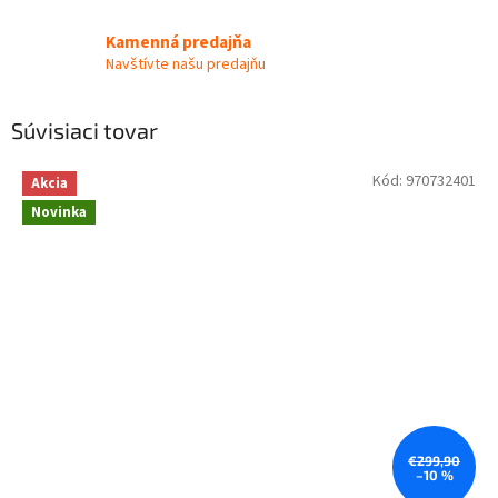
Kamenná predajňa
Navštívte našu predajňu
Súvisiaci tovar
Kód:
970732401
Akcia
Novinka
€299,90
–10 %