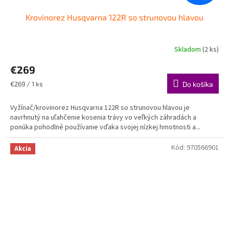
Krovinorez Husqvarna 122R so strunovou hlavou
Skladom
(2 ks)
€269
Jednotková
€269 / 1 ks
Do košíka
cena:
Vyžínač/krovinorez Husqvarna 122R so strunovou hlavou je
navrhnutý na uľahčenie kosenia trávy vo veľkých záhradách a
ponúka pohodlné používanie vďaka svojej nízkej hmotnosti a...
Kód:
970566901
Akcia