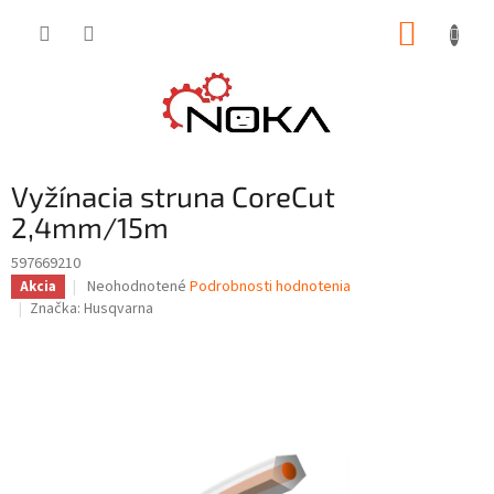
Prejsť
NÁKUP
na
obsah
KOŠÍK
Vyžínacia struna CoreCut
2,4mm/15m
597669210
Priemerné
Neohodnotené
Podrobnosti hodnotenia
Akcia
hodnotenie
Značka:
Husqvarna
produktu
je
0,0
z
5
hviezdičiek.