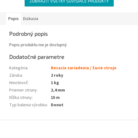
ZOBRAZIŤ VŠETKY SÚVISIACE PRODUKTY
Popis
Diskusia
Podrobný popis
Popis produktu nie je dostupný
Dodatočné parametre
Kategória
:
Rezacie zariadenia / žacie stroje
Záruka
:
2 roky
Hmotnosť
:
1 kg
Priemer struny
:
2,4 mm
Dĺžka struny
:
15 m
Typ balenia výrobku
:
Donut
Z
á
p