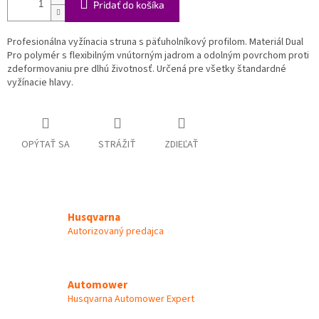
Pridať do košíka
Profesionálna vyžínacia struna s päťuholníkový profilom. Materiál Dual
Pro polymér s flexibilným vnútorným jadrom a odolným povrchom proti
zdeformovaniu pre dlhú životnosť. Určená pre všetky štandardné
vyžínacie hlavy.
OPÝTAŤ SA
STRÁŽIŤ
ZDIEĽAŤ
Husqvarna
Autorizovaný predajca
Automower
Husqvarna Automower Expert