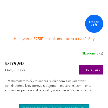
€519,90
–7 %
Husqvarna 325iR​ bez akumulátora a nabíjačky
Skladom
(1 ks)
€479,90
Jednotková
€479,90 / 1 ks
Do košíka
cena:
36V akumulátorový krovinorez s výkonom ekvivalentným
benzínovému krovinorezu s objemom motora 25 ccm. Tento
krovinorez profesionálnej kvality a výkonu si účinne poradí s...