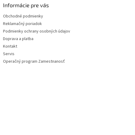
ä
Informácie pre vás
t
Obchodné podmienky
i
Reklamačný poriadok
e
Podmienky ochrany osobných údajov
Doprava a platba
Kontakt
Servis
Operačný program Zamestnanosť