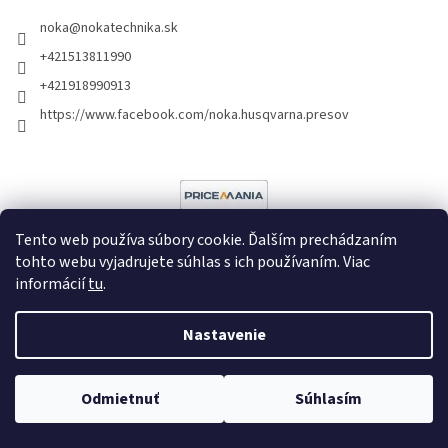
noka
@
nokatechnika.sk
+421513811990
+421918990913
https://www.facebook.com/noka.husqvarna.presov
Tento web používa súbory cookie. Ďalším prechádzaním
tohto webu vyjadrujete súhlas s ich používaním. Viac
informácií
tu
.
Vytvoril Shoptet
Nastavenie
Copyright 2026
Noka
. Všetky práva vyhradené.
Upraviť nastavenie
cookies
Poradíme vám?
Odmietnuť
Súhlasím