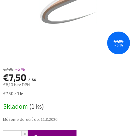
€7,90
–5 %
€7,90
–5 %
€7,50
/ ks
€6,10 bez DPH
Jednotková
€7,50 / 1 ks
cena:
Skladom
(1 ks)
Môžeme doručiť do:
11.8.2026