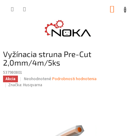
Prejsť
NÁKUP
na
obsah
KOŠÍK
Vyžínacia struna Pre-Cut
2,0mm/4m/5ks
537980801
Priemerné
Neohodnotené
Podrobnosti hodnotenia
Akcia
hodnotenie
Značka:
Husqvarna
produktu
je
0,0
z
5
hviezdičiek.