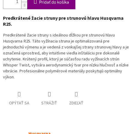
Pridať do košíka
Predkrátené žacie struny pre strunovú hlavu Husqvarna
R25.
Predkrátené žacie struny s ideálnou dĺžkou pre strunovú hlavu
Husqvarna R25. Táto vyžínacia struna je optimalizovaná pre
jednoduchú výmenu a je vedená z vonkajšej strany strunovej hlavy a je
označená uprostred, aby intuitívne viedla inštaláciu pre dokonalé
uchytenie. Krútený profil, ktorý je súčasťou radu vyžínacích strún
Whisper Twist, vytvára aerodynamický tvar pre nízku hlučnosť a nízke
vibrácie. Profesionálne polymérové materiály poskytujú optimálny
výkon.
OPÝTAŤ SA
STRÁŽIŤ
ZDIEĽAŤ
Husqvarna