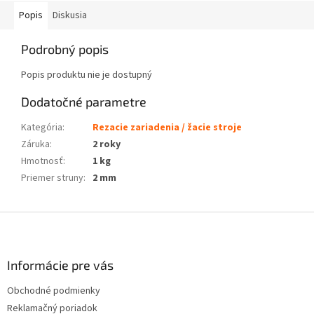
Popis
Diskusia
Podrobný popis
Popis produktu nie je dostupný
Dodatočné parametre
Kategória
:
Rezacie zariadenia / žacie stroje
Záruka
:
2 roky
Hmotnosť
:
1 kg
Priemer struny
:
2 mm
Z
á
p
ä
Informácie pre vás
t
Obchodné podmienky
i
Reklamačný poriadok
e