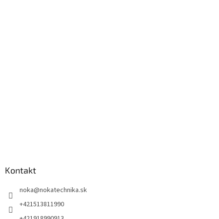
Kontakt
noka
@
nokatechnika.sk
+421513811990
+421918990913