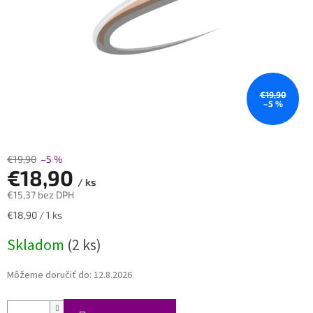
€19,90
–5 %
€19,90
–5 %
€18,90
/ ks
€15,37 bez DPH
Jednotková
€18,90 / 1 ks
cena:
Skladom
(2 ks)
Môžeme doručiť do:
12.8.2026