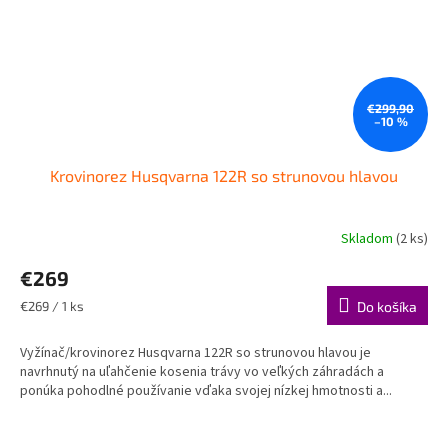
€299,90
–10 %
Krovinorez Husqvarna 122R so strunovou hlavou
Skladom
(2 ks)
€269
Jednotková
€269 / 1 ks
Do košíka
cena:
Vyžínač/krovinorez Husqvarna 122R so strunovou hlavou je
navrhnutý na uľahčenie kosenia trávy vo veľkých záhradách a
ponúka pohodlné používanie vďaka svojej nízkej hmotnosti a...