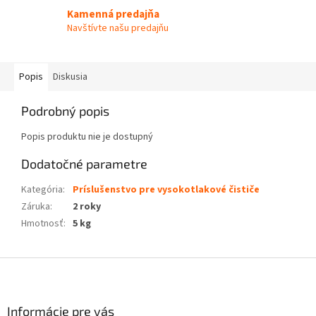
Kamenná predajňa
Navštívte našu predajňu
Popis
Diskusia
Podrobný popis
Popis produktu nie je dostupný
Dodatočné parametre
Kategória
:
Príslušenstvo pre vysokotlakové čističe
Záruka
:
2 roky
Hmotnosť
:
5 kg
Z
á
p
ä
Informácie pre vás