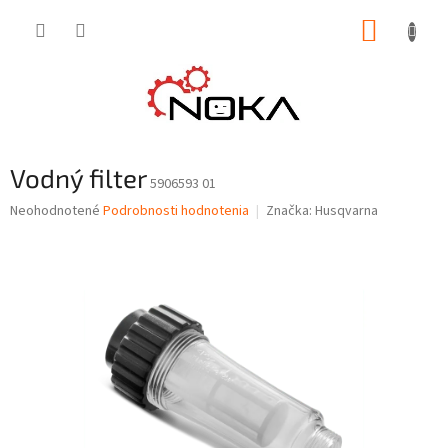
Prejsť
NÁKUP
na
obsah
KOŠÍK
Vodný filter
5906593 01
Priemerné
Neohodnotené
Podrobnosti hodnotenia
Značka:
Husqvarna
hodnotenie
produktu
je
0,0
z
5
hviezdičiek.