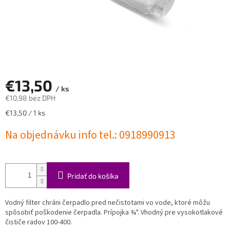
€13,50
/ ks
€10,98 bez DPH
Jednotková
€13,50 / 1 ks
cena:
Na objednávku info tel.: 0918990913
Pridať do košíka
Vodný filter chráni čerpadlo pred nečistotami vo vode, ktoré môžu
spôsobiť poškodenie čerpadla. Prípojka ¾". Vhodný pre vysokotlakové
čističe radov 100-400.