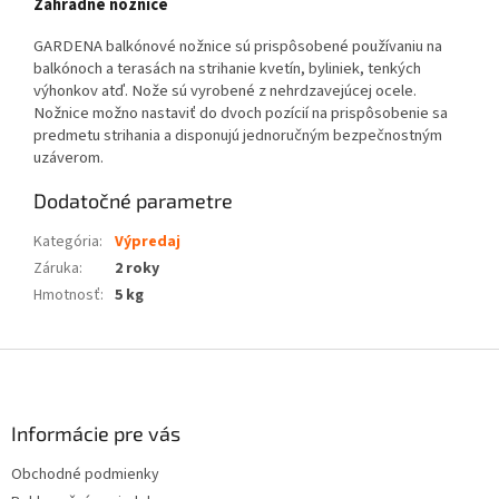
Záhradné nožnice
GARDENA balkónové nožnice sú prispôsobené používaniu na
balkónoch a terasách na strihanie kvetín, byliniek, tenkých
výhonkov atď. Nože sú vyrobené z nehrdzavejúcej ocele.
Nožnice možno nastaviť do dvoch pozícií na prispôsobenie sa
predmetu strihania a disponujú jednoručným bezpečnostným
uzáverom.
Dodatočné parametre
Kategória
:
Výpredaj
Záruka
:
2 roky
Hmotnosť
:
5 kg
Z
á
p
ä
Informácie pre vás
t
Obchodné podmienky
i