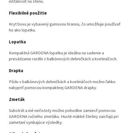
inštalovať na stenu.
Flexibilné použitie
Kryt boxu je vybavený gumovou hranou, čo umožňuje používať
ho ako lopatku.
Lopatka
Kompaktná GARDENA lopatka je ideálna na sadenie a
presádzanie rastlín v balkónových debničkách a kvetináčoch.
Drapka
Pôdu v balkónových debničkách a kvetináčoch možno ľahko
nakypriť pomocou kompaktnej GARDENA drapky.
Zmeták
Substrát a iné nečistoty možno pohodlne zamiesť pomocou
GARDENA ručného zmetáku. Husté mäkké štetiny zaisťujú pri
zametaní vynikajúce výsledky.