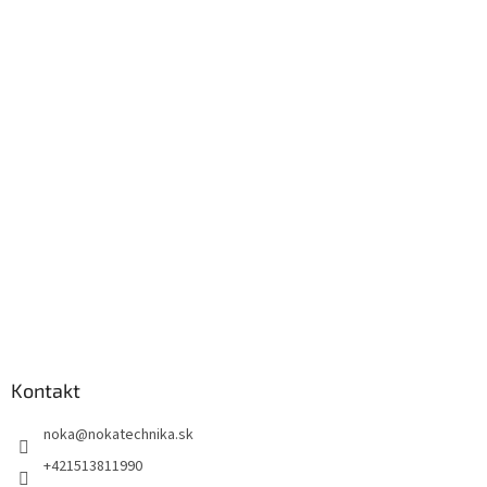
Kontakt
noka
@
nokatechnika.sk
+421513811990