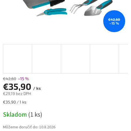
€42,60
–15 %
€42,60
–15 %
€35,90
/ ks
€29,19 bez DPH
Jednotková
€35,90 / 1 ks
cena:
Skladom
(1 ks)
Môžeme doručiť do:
10.8.2026