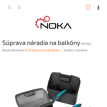
Prejsť
NÁKUP
na
obsah
KOŠÍK
Súprava náradia na balkóny
897020
Priemerné
Neohodnotené
Podrobnosti hodnotenia
Značka:
Gardena
hodnotenie
produktu
je
0,0
z
5
hviezdičiek.