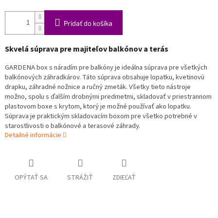
Pridať do košíka
Skvelá súprava pre majiteľov balkónov a terás
GARDENA box s náradím pre balkóny je ideálna súprava pre všetkých
balkónových záhradkárov. Táto súprava obsahuje lopatku, kvetinovú
drapku, záhradné nožnice a ručný zmeták. Všetky tieto nástroje
možno, spolu s ďalším drobnými predmetmi, skladovať v priestrannom
plastovom boxe s krytom, ktorý je možné používať ako lopatku.
Súprava je praktickým skladovacím boxom pre všetko potrebné v
starostlivosti o balkónové a terasové záhrady.
Detailné informácie
OPÝTAŤ SA
STRÁŽIŤ
ZDIEĽAŤ