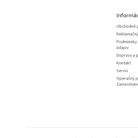
ä
t
Informác
i
e
Obchodné 
Reklamačný
Podmienky 
údajov
Doprava a p
Kontakt
Servis
Operačný 
Zamestnan