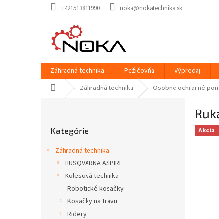
Prejsť
+421513811990
noka@nokatechnika.sk
na
obsah
Záhradná technika
Požičovňa
Výpredaj
Domov
Záhradná technika
Osobné ochranné po
B
Ruka
o
Preskočiť
č
Kategórie
kategórie
Akcia
n
ý
Záhradná technika
p
HUSQVARNA ASPIRE
a
Kolesová technika
n
e
Robotické kosačky
l
Kosačky na trávu
Ridery