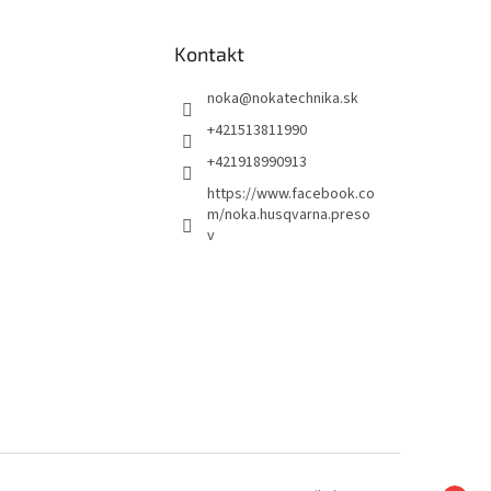
Kontakt
noka
@
nokatechnika.sk
+421513811990
+421918990913
https://www.facebook.co
m/noka.husqvarna.preso
v