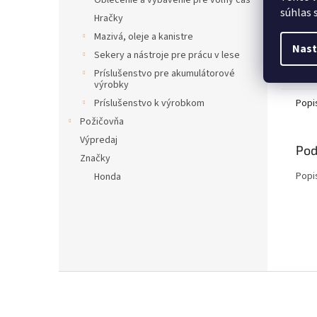
Oblečenie a vybavenie pre voľný čas
súhlas 
Hračky
Mazivá, oleje a kanistre
Nast
Sekery a nástroje pre prácu v lese
Príslušenstvo pre akumulátorové
výrobky
Popi
Príslušenstvo k výrobkom
Požičovňa
Výpredaj
Pod
Značky
Popi
Honda
Z
á
p