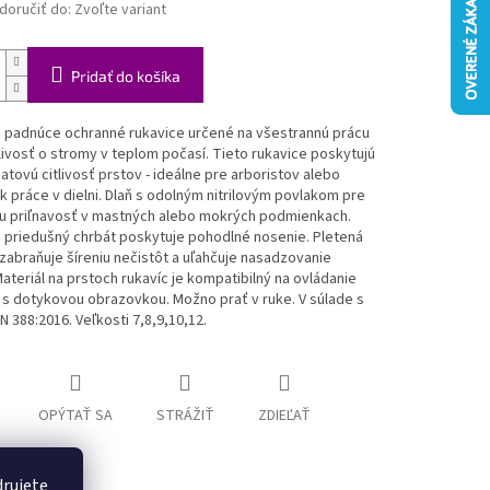
oručiť do:
Zvoľte variant
Pridať do košíka
 padnúce ochranné rukavice určené na všestrannú prácu
livosť o stromy v teplom počasí. Tieto rukavice poskytujú
tovú citlivosť prstov - ideálne pre arboristov alebo
 práce v dielni. Dlaň s odolným nitrilovým povlakom pre
cu priľnavosť v mastných alebo mokrých podmienkach.
, priedušný chrbát poskytuje pohodlné nosenie. Pletená
abraňuje šíreniu nečistôt a uľahčuje nasadzovanie
Materiál na prstoch rukavíc je kompatibilný na ovládanie
 s dotykovou obrazovkou. Možno prať v ruke. V súlade s
 388:2016. Veľkosti 7,8,9,10,12.
OPÝTAŤ SA
STRÁŽIŤ
ZDIEĽAŤ
drujete