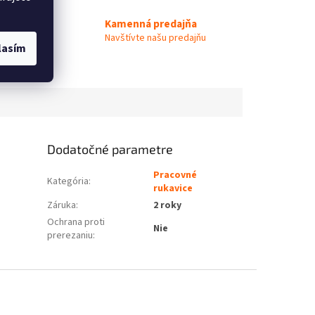
Kamenná predajňa
 Expert
Navštívte našu predajňu
lasím
Dodatočné parametre
Pracovné
Kategória
:
rukavice
Záruka
:
2 roky
Ochrana proti
Nie
prerezaniu
: