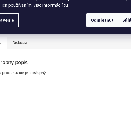
s ich používaním. Viac informácií
tu
.
Automower
Husqvarna
Husqvarna Automower
Autorizovaný predajca
avenie
Odmietnuť
Súh
s
Diskusia
robný popis
s produktu nie je dostupný