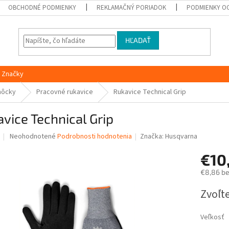
OBCHODNÉ PODMIENKY
REKLAMAČNÝ PORIADOK
PODMIENKY O
HĽADAŤ
Značky
môcky
Pracovné rukavice
Rukavice Technical Grip
vice Technical Grip
Priemerné
Neohodnotené
Podrobnosti hodnotenia
Značka:
Husqvarna
hodnotenie
produktu
€10
je
€8,86 b
0,0
z
Jednotk
Zvoľte
5
cena:
hviezdičiek.
Veľkosť