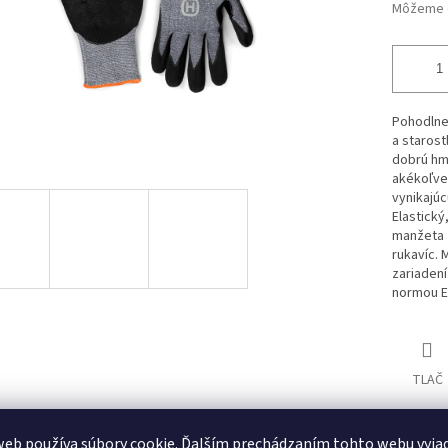
Môžeme d
Pohodlne
a starost
dobrú hma
akékoľvek
vynikajú
Elastický
manžeta z
rukavíc. 
zariadení
normou EN
TLAČ
eb používa súbory cookie. Ďalším prechádzaním tohto webu vyja