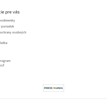
ie pre vás
podmienky
 poriadok
ochrany osobných
latba
program
osť