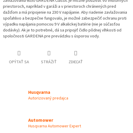
zavlažovania 6030 GARDENA Classic je možné používať vo vnútorných
priestoroch, napríklad v garáži a v priestoroch chránených pred
dažďom a má pripojenie na 230 V napájanie. Aby riadenie zavlažovania
spoľahlivo a bezpečne fungovalo, je možné zabezpečiť ochranu proti
výpadku napájania pomocou 9 V alkalickej batérie (nie je súčasťou
dodávky). Ak je to potrebné, dá sa pripojiť čidlo pôdnej vlhkosti od
spoločnosti GARDENA pre prevádzku s úsporou vody.
OPÝTAŤ SA
STRÁŽIŤ
ZDIEĽAŤ
Husqvarna
Autorizovaný predajca
Automower
Husqvarna Automower Expert