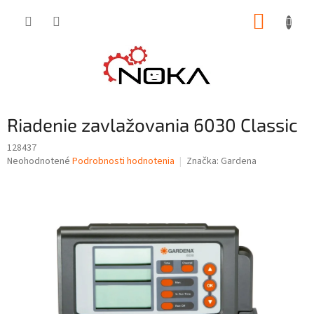
Prejsť
NÁKUP
na
obsah
KOŠÍK
Riadenie zavlažovania 6030 Classic
128437
Priemerné
Neohodnotené
Podrobnosti hodnotenia
Značka:
Gardena
hodnotenie
produktu
je
0,0
z
5
hviezdičiek.