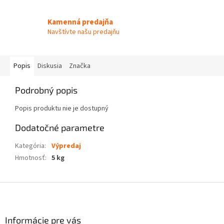
Kamenná predajňa
Navštívte našu predajňu
Popis
Diskusia
Značka
Podrobný popis
Popis produktu nie je dostupný
Dodatočné parametre
Kategória
:
Výpredaj
Hmotnosť
:
5 kg
Z
á
p
ä
Informácie pre vás