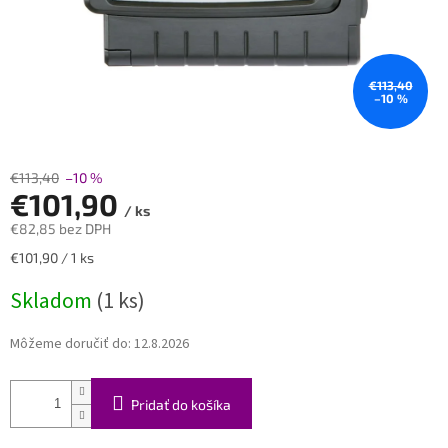
€113,40
–10 %
€113,40
–10 %
€101,90
/ ks
€82,85 bez DPH
Jednotková
€101,90 / 1 ks
cena:
Skladom
(1 ks)
Môžeme doručiť do:
12.8.2026
Pridať do košíka