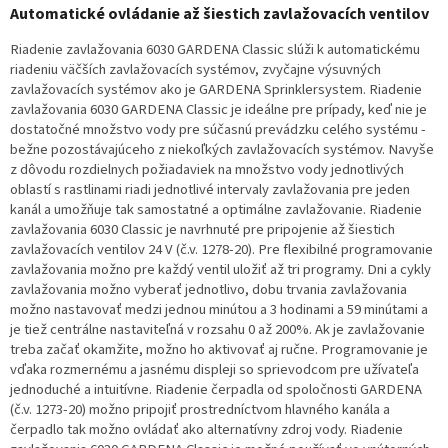
Automatické ovládanie až šiestich zavlažovacích ventilov
Riadenie zavlažovania 6030 GARDENA Classic slúži k automatickému
riadeniu väčších zavlažovacích systémov, zvyčajne výsuvných
zavlažovacích systémov ako je GARDENA Sprinklersystem. Riadenie
zavlažovania 6030 GARDENA Classic je ideálne pre prípady, keď nie je
dostatočné množstvo vody pre súčasnú prevádzku celého systému -
bežne pozostávajúceho z niekoľkých zavlažovacích systémov. Navyše
z dôvodu rozdielnych požiadaviek na množstvo vody jednotlivých
oblastí s rastlinami riadi jednotlivé intervaly zavlažovania pre jeden
kanál a umožňuje tak samostatné a optimálne zavlažovanie. Riadenie
zavlažovania 6030 Classic je navrhnuté pre pripojenie až šiestich
zavlažovacích ventilov 24 V (č.v. 1278-20). Pre flexibilné programovanie
zavlažovania možno pre každý ventil uložiť až tri programy. Dni a cykly
zavlažovania možno vyberať jednotlivo, dobu trvania zavlažovania
možno nastavovať medzi jednou minútou a 3 hodinami a 59 minútami a
je tiež centrálne nastaviteľná v rozsahu 0 až 200%. Ak je zavlažovanie
treba začať okamžite, možno ho aktivovať aj ručne. Programovanie je
vďaka rozmernému a jasnému displeji so sprievodcom pre užívateľa
jednoduché a intuitívne. Riadenie čerpadla od spoločnosti GARDENA
(č.v. 1273-20) možno pripojiť prostredníctvom hlavného kanála a
čerpadlo tak možno ovládať ako alternatívny zdroj vody. Riadenie