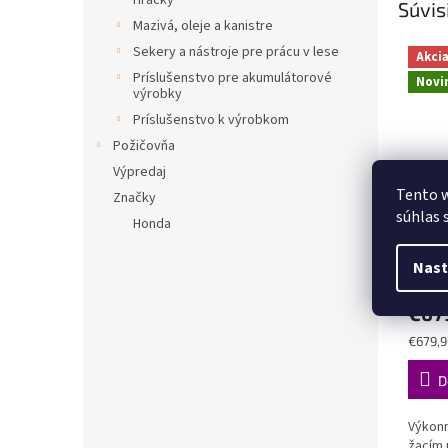
Hračky
Súvis
Mazivá, oleje a kanistre
Sekery a nástroje pre prácu v lese
Akci
Príslušenstvo pre akumulátorové
Novi
výrobky
Príslušenstvo k výrobkom
Požičovňa
Výpredaj
Tento w
Značky
Husq
súhlas 
Honda
Nast
€67
Jednot
€679,9
cena:
D
Výkonn
žacím 