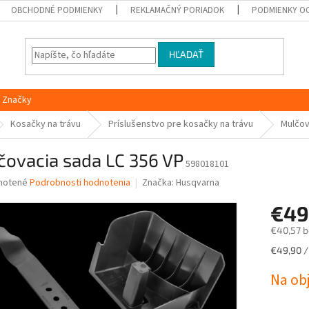
OBCHODNÉ PODMIENKY
REKLAMAČNÝ PORIADOK
PODMIENKY O
HĽADAŤ
Značky
Kosačky na trávu
Príslušenstvo pre kosačky na trávu
Mulčov
čovacia sada LC 356 VP
598018101
né
notené
Podrobnosti hodnotenia
Značka:
Husqvarna
nie
€49
u
€40,57 
Jednotk
€49,90 / 
cena:
iek.
Na ob