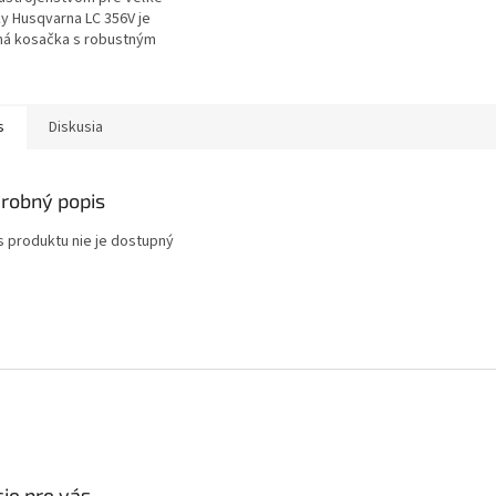
ky Husqvarna LC 356V je
ná kosačka s robustným
a širokým oceľovým
.
s
Diskusia
robný popis
s produktu nie je dostupný
ie pre vás