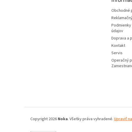
i
e
Obchodné 
Reklamačný
Podmienky 
údajov
Doprava a p
Kontakt
Servis
Operačný 
Zamestnan
Copyright 2026
Noka
. Všetky práva vyhradené.
Upraviť n