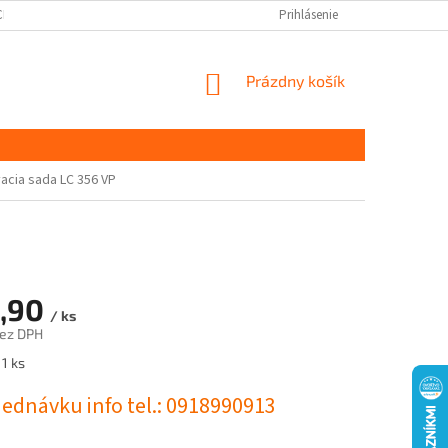
CHRANY OSOBNÝCH ÚDAJOV
DOPRAVA A PLATBA
Prihlásenie
KONTAKT
S
NÁKUPNÝ
Prázdny košík
KOŠÍK
acia sada LC 356 VP
,90
/ ks
bez DPH
ová
1 ks
jednávku info tel.: 0918990913