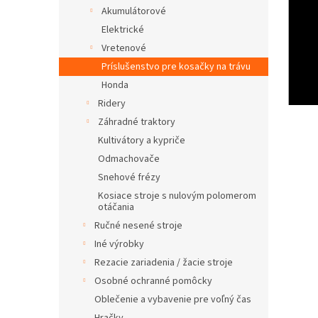
Akumulátorové
Elektrické
Vretenové
Príslušenstvo pre kosačky na trávu
Honda
Ridery
Záhradné traktory
Kultivátory a kypriče
Odmachovače
Snehové frézy
Kosiace stroje s nulovým polomerom
otáčania
Ručné nesené stroje
Iné výrobky
Rezacie zariadenia / žacie stroje
Osobné ochranné pomôcky
Oblečenie a vybavenie pre voľný čas