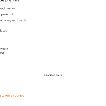
podmienky
 poriadok
ochrany osobných
latba
program
osť
astavenie cookies