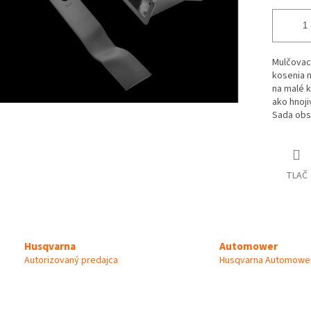
Mulčovac
kosenia n
na malé k
ako hnoji
Sada obsa
TLAČ
Automower
Husqvarna
Husqvarna Automower
Autorizovaný predajca