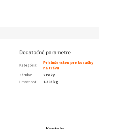
Dodatočné parametre
Príslušenstvo pre kosačky
Kategória
:
na trávu
Záruka
:
2 roky
Hmotnosť
:
1.303 kg
Kontakt