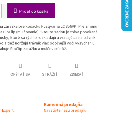
Pridať do košíka
ia zarážka pre kosačku Husqvarna LC 356VP. Pre zmenu
a BioClip (mulčovanie). S touto sadou je tráva posekaná
úsky, ktoré sa rýchlo rozkladajú a vracajú sa na trávnik
vo a tiež udržujú trávnik viac odolnejší voči vysychaniu.
huje BioClip zarážku a mulčovací nôž.
OPÝTAŤ SA
STRÁŽIŤ
ZDIEĽAŤ
Kamenná predajňa
 Expert
Navštívte našu predajňu