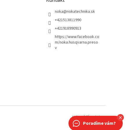
noka
@
nokatechnika.sk
+421513811990
+421918990913
https://www.facebook.co
m/noka.husqvarna.preso
v
Vytvoril Shoptet
Poradíme vám?