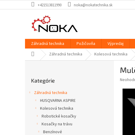
Prejsť
+421513811990
noka@nokatechnika.sk
na
obsah
Záhradná technika
Požičovňa
Výpredaj
Domov
Záhradná technika
Kolesová technika
B
Mul
o
Preskočiť
č
Priemer
Neohod
Kategórie
kategórie
n
hodnote
ý
produkt
Záhradná technika
p
je
HUSQVARNA ASPIRE
0,0
a
z
Kolesová technika
n
5
e
Robotické kosačky
hviezdič
l
Kosačky na trávu
Benzínové