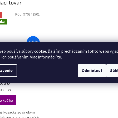
iaci tovar
Kód:
970842501
a
nka
€739,90
–8 %
eb používa súbory cookie. Ďalším prechádzaním tohto webu vyja
varna LC 356V
s ich používaním. Viac informácií
tu
.
avenie
Odmietnuť
Súh
Skladom
(1 ks)
9,90
ková
0 / 1 ks
o košíka
á kosačka so širokým
ústrojenstvom pre veľké