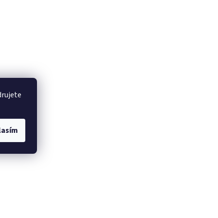
drujete
lasím