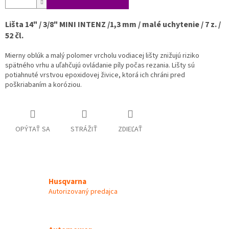
Lišta 14" / 3/8" MINI INTENZ /1,3 mm / malé uchytenie / 7 z. /
52 čl.
Mierny oblúk a malý polomer vrcholu vodiacej lišty znižujú riziko
spätného vrhu a uľahčujú ovládanie píly počas rezania. Lišty sú
potiahnuté vrstvou epoxidovej živice, ktorá ich chráni pred
poškriabaním a koróziou.
OPÝTAŤ SA
STRÁŽIŤ
ZDIEĽAŤ
Husqvarna
Autorizovaný predajca