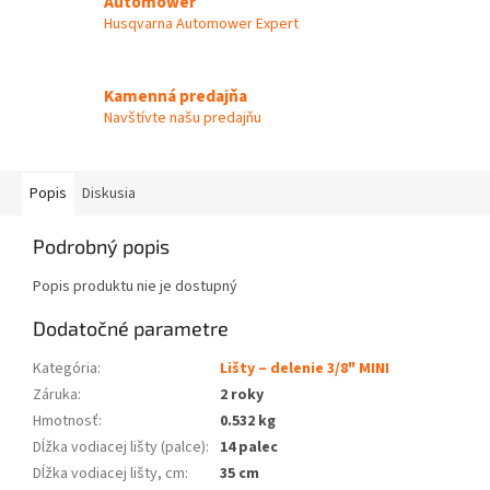
Automower
Husqvarna Automower Expert
Kamenná predajňa
Navštívte našu predajňu
Popis
Diskusia
Podrobný popis
Popis produktu nie je dostupný
Dodatočné parametre
Kategória
:
Lišty – delenie 3/8" MINI
Záruka
:
2 roky
Hmotnosť
:
0.532 kg
Dĺžka vodiacej lišty (palce)
:
14 palec
Dĺžka vodiacej lišty, cm
:
35 cm