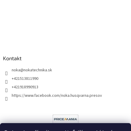
Kontakt
noka
@
nokatechnika.sk
+421513811990
+421918990913
https://www.facebook.com/noka.husqvarna.presov