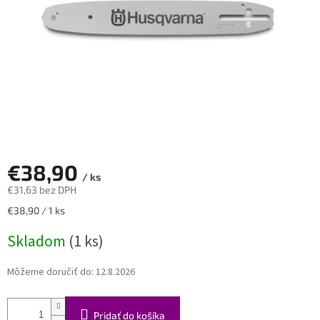
€38,90
/ ks
€31,63 bez DPH
Jednotková
€38,90 / 1 ks
cena:
Skladom
(1 ks)
Môžeme doručiť do:
12.8.2026
Pridať do košíka