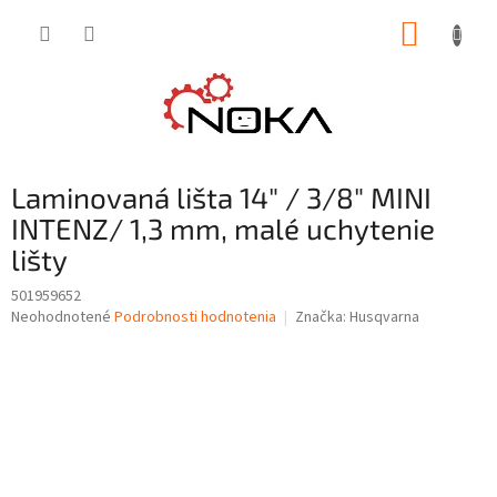
Prejsť
NÁKUP
na
obsah
KOŠÍK
Laminovaná lišta 14" / 3/8" MINI
INTENZ/ 1,3 mm, malé uchytenie
lišty
501959652
Priemerné
Neohodnotené
Podrobnosti hodnotenia
Značka:
Husqvarna
hodnotenie
produktu
je
0,0
z
5
hviezdičiek.