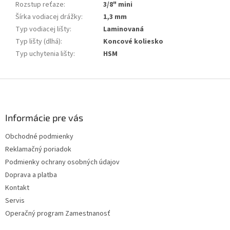
Rozstup reťaze
:
3/8" mini
Šírka vodiacej drážky
:
1,3 mm
Typ vodiacej lišty
:
Laminovaná
Typ lišty (dlhá)
:
Koncové koliesko
Typ uchytenia lišty
:
HSM
Z
á
p
ä
Informácie pre vás
t
Obchodné podmienky
i
Reklamačný poriadok
e
Podmienky ochrany osobných údajov
Doprava a platba
Kontakt
Servis
Operačný program Zamestnanosť