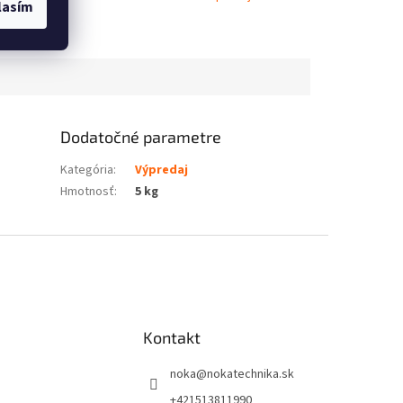
lasím
Dodatočné parametre
Kategória
:
Výpredaj
Hmotnosť
:
5 kg
Kontakt
noka
@
nokatechnika.sk
+421513811990