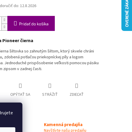
oručiť do:
12.8.2026
Pridať do košíka
a Pioneer čierna
ierna šiltovka so zahnutým šiltom, ktorý skvele chráni
ku, zdobená potlačou priekopníckej píly a logom
a. Jednoduché prispôsobenie veľkosti pomocou pásiku
 zipsom v zadnej časti.
OPÝTAŤ SA
STRÁŽIŤ
ZDIEĽAŤ
drujete
Kamenná predajňa
 Expert
Navštívte našu predajňu