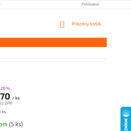
CHRANY OSOBNÝCH ÚDAJOV
DOPRAVA A PLATBA
Prihlásenie
KONTAKT
S
NÁKUPNÝ
Prázdny košík
KOŠÍK
–20 %
,70
/ ks
ez DPH
ová
1 ks
dom
(5 ks)