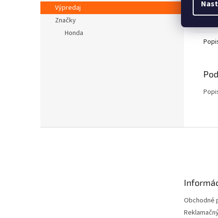
Nast
Výpredaj
Značky
Honda
Popi
Pod
Popi
Z
á
p
ä
t
Informác
i
e
Obchodné 
Reklamačný