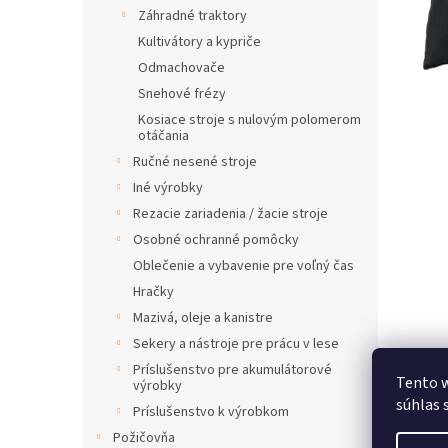
Záhradné traktory
Kultivátory a kypriče
Odmachovače
Snehové frézy
Kosiace stroje s nulovým polomerom
otáčania
Ručné nesené stroje
Iné výrobky
Rezacie zariadenia / žacie stroje
Osobné ochranné pomôcky
Oblečenie a vybavenie pre voľný čas
Hračky
Mazivá, oleje a kanistre
Sekery a nástroje pre prácu v lese
Príslušenstvo pre akumulátorové
Tento w
výrobky
súhlas 
Príslušenstvo k výrobkom
Požičovňa