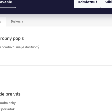
avenie
Odmietnuť
Súh
s
Diskusia
robný popis
s produktu nie je dostupný
ie pre vás
podmienky
 poriadok