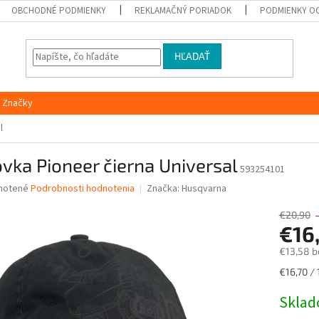
OBCHODNÉ PODMIENKY
REKLAMAČNÝ PORIADOK
PODMIENKY O
HĽADAŤ
Značky
l
ovka Pioneer čierna Universal
593254101
né
notené
Podrobnosti hodnotenia
Značka:
Husqvarna
nie
u
€20,90
€16
€13,58 b
Jednotk
€16,70 / 
iek.
cena:
Skla