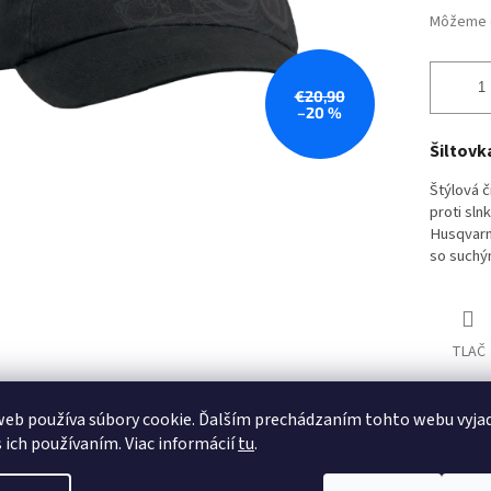
Môžeme d
€20,90
–20 %
Šiltovk
Štýlová č
proti sln
Husqvarn
so suchým
TLAČ
eb používa súbory cookie. Ďalším prechádzaním tohto webu vyja
s ich používaním. Viac informácií
tu
.
Automower
Husqvarna
Husqvarna Automower
Autorizovaný predajca