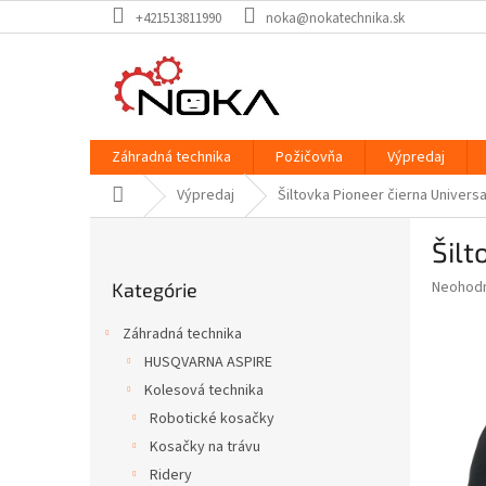
Prejsť
+421513811990
noka@nokatechnika.sk
na
obsah
Záhradná technika
Požičovňa
Výpredaj
Domov
Výpredaj
Šiltovka Pioneer čierna Universa
B
Šilt
o
Preskočiť
č
Priemer
Neohod
Kategórie
kategórie
n
hodnote
ý
produkt
Záhradná technika
p
je
HUSQVARNA ASPIRE
0,0
a
z
Kolesová technika
n
5
e
Robotické kosačky
hviezdič
l
Kosačky na trávu
Ridery