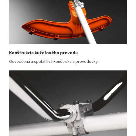
Konštrukcia kužeľového prevodu
Osvedčená a spoľahlivá konštrukcia prevodovky.