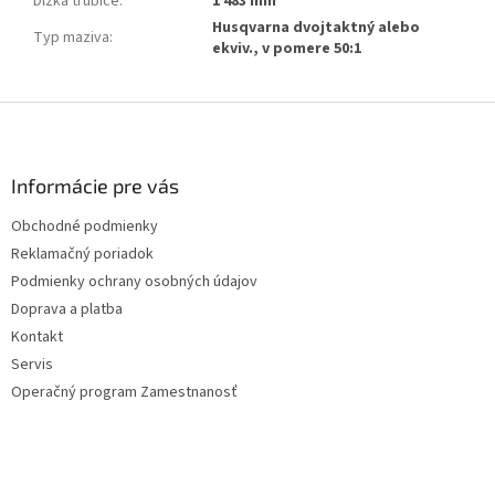
Dĺžka trubice
:
1 483 mm
Husqvarna dvojtaktný alebo
Typ maziva
:
ekviv., v pomere 50:1
Z
á
p
ä
Informácie pre vás
t
Obchodné podmienky
i
Reklamačný poriadok
e
Podmienky ochrany osobných údajov
Doprava a platba
Kontakt
Servis
Operačný program Zamestnanosť