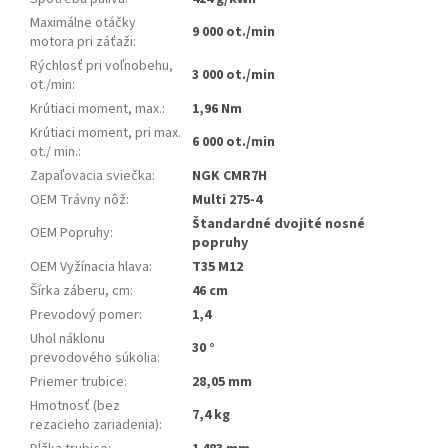
Maximálne otáčky
9 000 ot./min
motora pri záťaži
:
Rýchlosť pri voľnobehu,
3 000 ot./min
ot./min
:
Krútiaci moment, max.
:
1,96 Nm
Krútiaci moment, pri max.
6 000 ot./min
ot./ min.
:
Zapaľovacia sviečka
:
NGK CMR7H
OEM Trávny nôž
:
Multi 275-4
Štandardné dvojité nosné
OEM Popruhy
:
popruhy
OEM Vyžínacia hlava
:
T35 M12
Šírka záberu, cm
:
46 cm
Prevodový pomer
:
1,4
Uhol náklonu
30 °
prevodového súkolia
:
Priemer trubice
:
28,05 mm
Hmotnosť (bez
7,4 kg
rezacieho zariadenia)
: