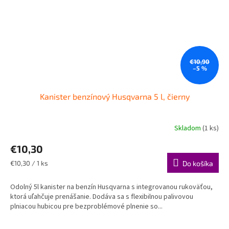
€10,90
–5 %
Kanister benzínový Husqvarna 5 l, čierny
Skladom
(1 ks)
€10,30
Jednotková
€10,30 / 1 ks
Do košíka
cena:
Odolný 5l kanister na benzín Husqvarna s integrovanou rukoväťou,
ktorá uľahčuje prenášanie. Dodáva sa s flexibilnou palivovou
plniacou hubicou pre bezproblémové plnenie so...