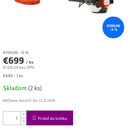
€739,90
–5 %
€739,90
–5 %
€699
/ ks
€568,29 bez DPH
Jednotková
€699 / 1 ks
cena:
Skladom
(2 ks)
Môžeme doručiť do:
11.8.2026
Pridať do košíka