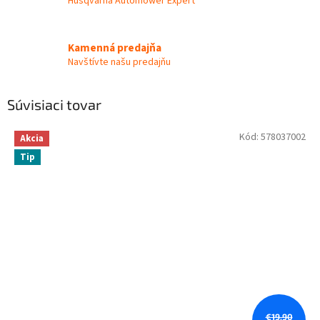
Husqvarna Automower Expert
Kamenná predajňa
Navštívte našu predajňu
Súvisiaci tovar
Kód:
578037002
Akcia
Tip
€19,90