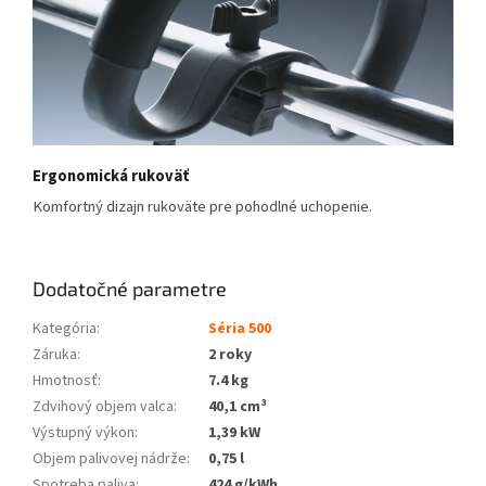
Ergonomická rukoväť
Komfortný dizajn rukoväte pre pohodlné uchopenie.
Dodatočné parametre
Kategória
:
Séria 500
Záruka
:
2 roky
Hmotnosť
:
7.4 kg
Zdvihový objem valca
:
40,1 cm³
Výstupný výkon
:
1,39 kW
Objem palivovej nádrže
:
0,75 l
Spotreba paliva
:
424 g/kWh