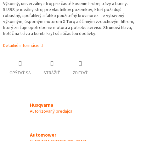
Výkonný, univerzálny stroj pre časté kosenie hrubej trávy a buriny.
543RS je ideálny stroj pre vlastníkov pozemkov, ktorí požadujú
robustný, spoľahlivý a ľahko použiteľný krovinorez. Je vybavený
výkonným, úsporným motorom X-Torq a účinným vzduchovým filtrom,
ktorý znižuje opotrebenie motora a potrebu servisu. Strunová hlava,
kotúč na trávu a kombi kryt sú súčasťou dodávky.
Detailné informácie
OPÝTAŤ SA
STRÁŽIŤ
ZDIEĽAŤ
Husqvarna
Autorizovaný predajca
Automower