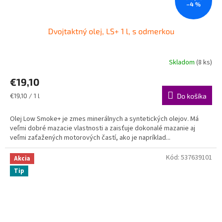
–4 %
Dvojtaktný olej, LS+ 1 l, s odmerkou
Skladom
(8 ks)
€19,10
Jednotková
€19,10 / 1 l
Do košíka
cena:
Olej Low Smoke+ je zmes minerálnych a syntetických olejov. Má
veľmi dobré mazacie vlastnosti a zaisťuje dokonalé mazanie aj
veľmi zaťažených motorových častí, ako je napríklad...
Kód:
537639101
Akcia
Tip