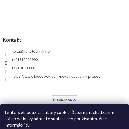
Kontakt
noka
@
nokatechnika.sk
+421513811990
+421918990913
https://www.facebook.com/noka.husqvarna.presov
Tento web používa súbory cookie. Ďalším prechádzaním
tohto webu vyjadrujete súhlas s ich používaním. Viac
informácií
tu
.
Vytvoril Shoptet