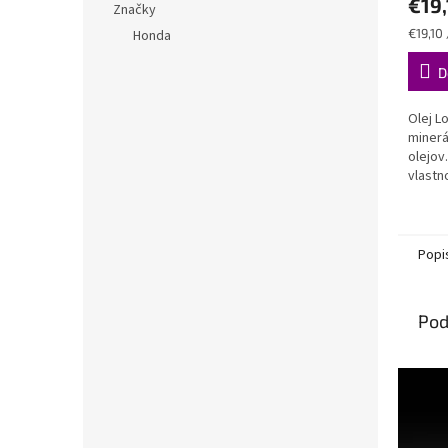
€19,
Značky
Jednot
€19,10 /
Honda
cena:
D
Olej L
minerá
olejov
vlastn
mazani
motoro
napríkl
Popi
Pod