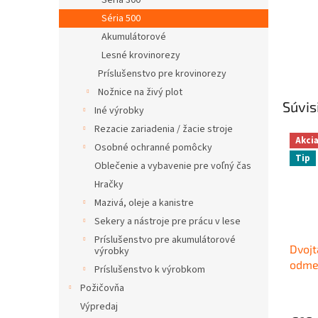
Séria 300
Séria 500
Akumulátorové
Lesné krovinorezy
Príslušenstvo pre krovinorezy
Nožnice na živý plot
Súvis
Iné výrobky
Rezacie zariadenia / žacie stroje
Akci
Osobné ochranné pomôcky
Tip
Oblečenie a vybavenie pre voľný čas
Hračky
Mazivá, oleje a kanistre
Sekery a nástroje pre prácu v lese
Príslušenstvo pre akumulátorové
Dvojta
výrobky
odme
Príslušenstvo k výrobkom
Požičovňa
Výpredaj