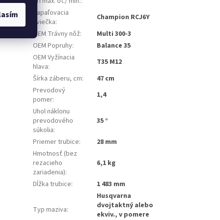
pri max. ot./ min.
:
Zapaľovacia
lasím
Champion RCJ6Y
sviečka
:
OEM Trávny nôž
:
Multi 300-3
OEM Popruhy
:
Balance 35
OEM Vyžínacia
T35 M12
hlava
:
Šírka záberu, cm
:
47 cm
Prevodový
1,4
pomer
:
Uhol náklonu
prevodového
35 °
súkolia
:
Priemer trubice
:
28 mm
Hmotnosť (bez
rezacieho
6,1 kg
zariadenia)
:
Dĺžka trubice
:
1 483 mm
Husqvarna
dvojtaktný alebo
Typ maziva
:
ekviv., v pomere