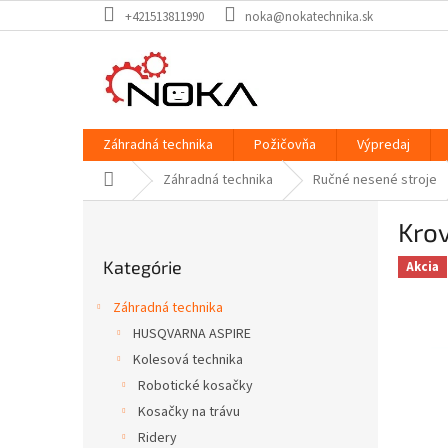
Prejsť
+421513811990
noka@nokatechnika.sk
na
obsah
Záhradná technika
Požičovňa
Výpredaj
Domov
Záhradná technika
Ručné nesené stroje
B
Kro
o
Preskočiť
č
Kategórie
kategórie
Akcia
n
ý
Záhradná technika
p
HUSQVARNA ASPIRE
a
Kolesová technika
n
e
Robotické kosačky
l
Kosačky na trávu
Ridery