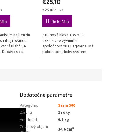
€25,10
Jednotková
ks
€25,10 / 1 ks
cena:
šíka
Do košíka
anister na benzín
Strunová hlava T35 bola
s integrovanou
exkluzívne vyvinutá
 ktorá uľahčuje
spoločnosťou Husqvarna. Má
. Dodáva sa s
poloautomatický systém
 palivovou plniacou
vysúvania struny, ktorý
re bezproblémové
nazývame "Tap 'n' Go".
.
Vyžínacia struna sa
automaticky...
Dodatočné parametre
Kategória
:
Séria 500
Záruka
:
2 roky
Hmotnosť
:
6.1 kg
Zdvihový objem
34,6 cm³