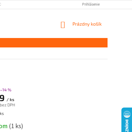
CHRANY OSOBNÝCH ÚDAJOV
DOPRAVA A PLATBA
Prihlásenie
KONTAKT
S
NÁKUPNÝ
Prázdny košík
KOŠÍK
–14 %
89
/ ks
 bez DPH
ová
ks
dom
(1 ks)