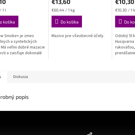
10
€13,60
€10,30
ková
Jednotková
Jednotková
 1 l
€60,44 / 1 kg
€10,30 / 1 
cena:
cena:
o košíka
Do košíka
Do ko
ow Smoke+ je zmes
Mazivo pre všeobecné účely.
Odolný 5l k
lnych a syntetických
Husqvarna 
. Má veľmi dobré mazacie
rukoväťou,
osti a zaisťuje dokonalé
prenášanie
e aj veľmi zaťažených
flexibilnou
vých častí, ako je
hubicou p
ad...
plnenie so..
s
Diskusia
robný popis