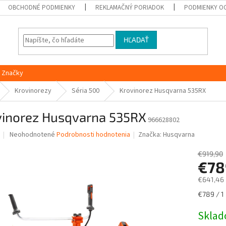
OBCHODNÉ PODMIENKY
REKLAMAČNÝ PORIADOK
PODMIENKY O
HĽADAŤ
Značky
Krovinorezy
Séria 500
Krovinorez Husqvarna 535RX
vinorez Husqvarna 535RX
966628802
Priemerné
Neohodnotené
Podrobnosti hodnotenia
Značka:
Husqvarna
hodnotenie
produktu
€919,90
je
€7
0,0
€641,46
z
5
Jednotk
€789 / 1 
hviezdičiek.
cena:
Skla