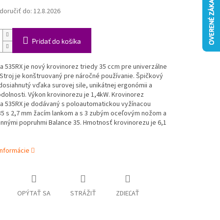
oručiť do:
12.8.2026
Pridať do košíka
 535RX je nový krovinorez triedy 35 ccm pre univerzálne
 Stroj je konštruovaný pre náročné používanie. Špičkový
dosiahnutý vďaka surovej sile, unikátnej ergonómii a
dolnosti. Výkon krovinorezu je 1,4kW. Krovinorez
a 535RX je dodávaný s poloautomatickou vyžínacou
35 s 2,7 mm žacím lankom a s 3 zubým oceľovým nožom a
nnými popruhmi Balance 35. Hmotnosť krovinorezu je 6,1
informácie
OPÝTAŤ SA
STRÁŽIŤ
ZDIEĽAŤ