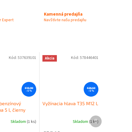
Kamenná predajňa
 Expert
Navštívte našu predajňu
Kód:
537639101
Kód:
578446401
Akcia
€10,90
€26,50
–5 %
–5 %
 benzínový
Vyžínacia hlava T35 M12 L
 5 l, čierny
Ďalší
Skladom
(1 ks)
Skladom
(1 ks)
produkt