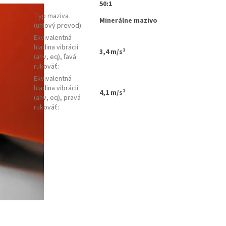
50:1
Typ maziva
Minerálne mazivo
(uhlový prevod)
:
Ekvivalentná
hladina vibrácií
3,4 m/s²
(ahv, eq), ľavá
rukoväť
:
Ekvivalentná
hladina vibrácií
4,1 m/s²
(ahv, eq), pravá
rukoväť
: