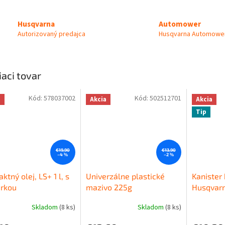
Automower
Husqvarna
Husqvarna Automower
Autorizovaný predajca
iaci tovar
Kód:
578037002
Kód:
502512701
a
Akcia
Akcia
Tip
€19,90
€13,90
–4 %
–2 %
ktný olej, LS+ 1 l, s
Univerzálne plastické
Kanister
rkou
mazivo 225g
Husqvarna
Skladom
(8 ks)
Skladom
(8 ks)