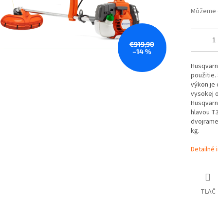
Môžeme d
€919,90
–14 %
Husqvarna
použitie.
výkon je 
vysokej o
Husqvarn
hlavou T
dvojrame
kg.
Detailné 
TLAČ