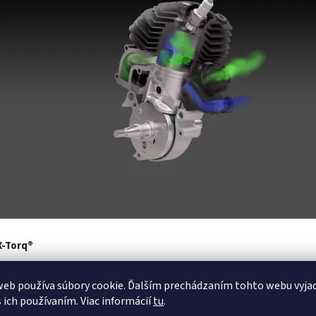
X-Torq®
tory X-TORQ® poskytujú skvelý výkon a krútiaci moment vďaka vysoko ú
iu.
eb používa súbory cookie. Ďalším prechádzaním tohto webu vyja
s ich používaním. Viac informácií
tu
.