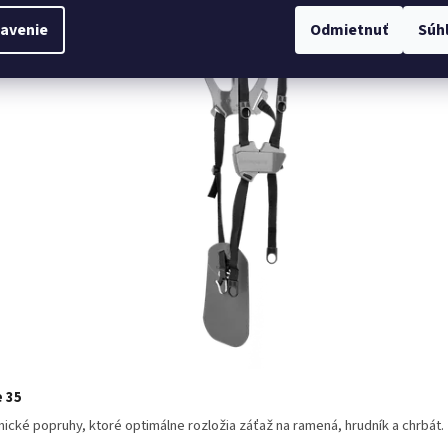
avenie
Odmietnuť
Súh
e 35
cké popruhy, ktoré optimálne rozložia záťaž na ramená, hrudník a chrbát.