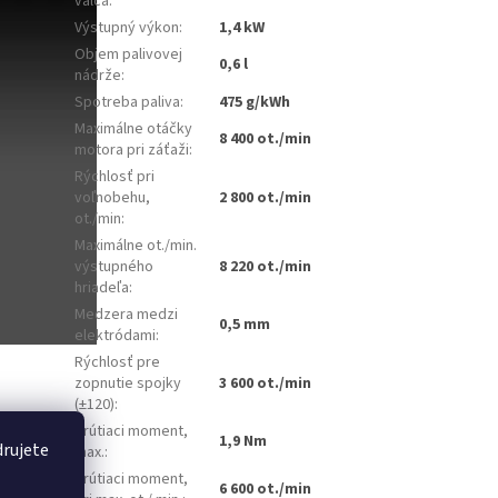
valca
:
Výstupný výkon
:
1,4 kW
Objem palivovej
0,6 l
nádrže
:
Spotreba paliva
:
475 g/kWh
Maximálne otáčky
8 400 ot./min
motora pri záťaži
:
Rýchlosť pri
voľnobehu,
2 800 ot./min
ot./min
:
Maximálne ot./min.
výstupného
8 220 ot./min
hriadeľa
:
Medzera medzi
0,5 mm
elektródami
:
Rýchlosť pre
zopnutie spojky
3 600 ot./min
(±120)
:
činnému
Krútiaci moment,
1,9 Nm
drujete
max.
:
Krútiaci moment,
6 600 ot./min