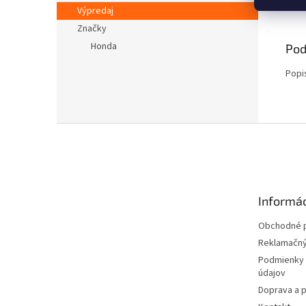
Popi
Výpredaj
Značky
Honda
Pod
Popi
Z
á
p
ä
t
Informác
i
e
Obchodné 
Reklamačný
Podmienky 
údajov
Doprava a p