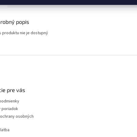
s
Diskusia
Značka
robný popis
s produktu nie je dostupný
ie pre vás
podmienky
 poriadok
ochrany osobných
latba