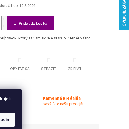
oručiť do:
12.8.2026
Pridať do košíka
prípravok, ktorý sa Vám skvele stará o interiér vášho
OPÝTAŤ SA
STRÁŽIŤ
ZDIEĽAŤ
Kamenná predajňa
drujete
 Expert
Navštívte našu predajňu
lasím