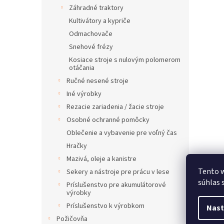
Záhradné traktory
Kultivátory a kypriče
Odmachovače
Snehové frézy
Kosiace stroje s nulovým polomerom
otáčania
Ručné nesené stroje
Iné výrobky
Rezacie zariadenia / žacie stroje
Osobné ochranné pomôcky
Oblečenie a vybavenie pre voľný čas
Hračky
Mazivá, oleje a kanistre
Tento w
Sekery a nástroje pre prácu v lese
súhlas 
Príslušenstvo pre akumulátorové
výrobky
Príslušenstvo k výrobkom
Nast
Požičovňa