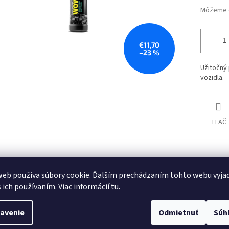
Môžeme d
€11,70
–23 %
Užitočný 
vozidla.
TLAČ
Automower
Husqvarna
eb používa súbory cookie. Ďalším prechádzaním tohto webu vyja
Husqvarna Automower
Autorizovaný predajca
s ich používaním. Viac informácií
tu
.
avenie
Odmietnuť
Súh