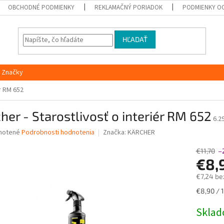
OBCHODNÉ PODMIENKY
REKLAMAČNÝ PORIADOK
PODMIENKY O
HĽADAŤ
Značky
ér RM 652
her - Starostlivosť o interiér RM 652
6.2
né
notené
Podrobnosti hodnotenia
Značka:
KÄRCHER
nie
u
€11,70
–
€8,
€7,24 be
Jednotk
€8,90 / 1
iek.
cena:
Skla