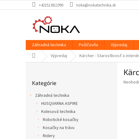
Prejsť
+421513811990
noka@nokatechnika.sk
na
obsah
Záhradná technika
Požičovňa
Výpredaj
Domov
Výpredaj
Kärcher - Starostlivosť o interi
B
Kärc
o
Preskočiť
č
Priemer
Neohod
Kategórie
kategórie
n
hodnote
ý
produkt
Záhradná technika
p
je
HUSQVARNA ASPIRE
0,0
a
z
Kolesová technika
n
5
e
Robotické kosačky
hviezdič
l
Kosačky na trávu
Ridery