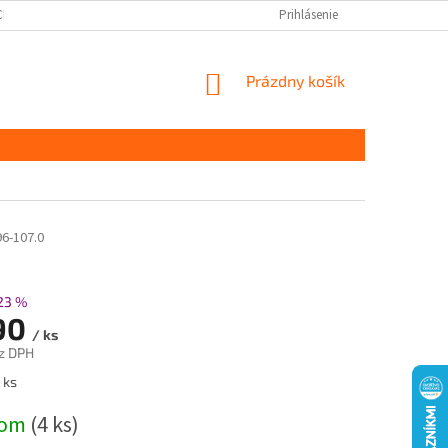
CHRANY OSOBNÝCH ÚDAJOV
DOPRAVA A PLATBA
Prihlásenie
KONTAKT
S
NÁKUPNÝ
Prázdny košík
KOŠÍK
96-107.0
23 %
90
/ ks
z DPH
ová
 ks
dom
(4 ks)