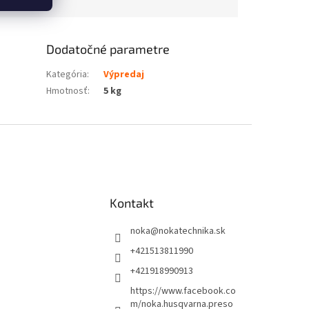
Dodatočné parametre
Kategória
:
Výpredaj
Hmotnosť
:
5 kg
Kontakt
noka
@
nokatechnika.sk
+421513811990
+421918990913
https://www.facebook.co
m/noka.husqvarna.preso