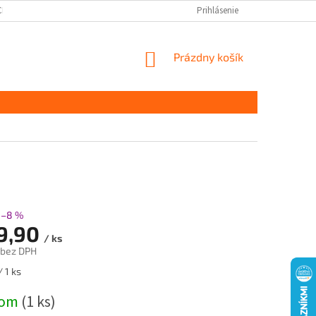
CHRANY OSOBNÝCH ÚDAJOV
DOPRAVA A PLATBA
Prihlásenie
KONTAKT
S
NÁKUPNÝ
Prázdny košík
KOŠÍK
–8 %
9,90
/ ks
 bez DPH
ová
 1 ks
dom
(1 ks)