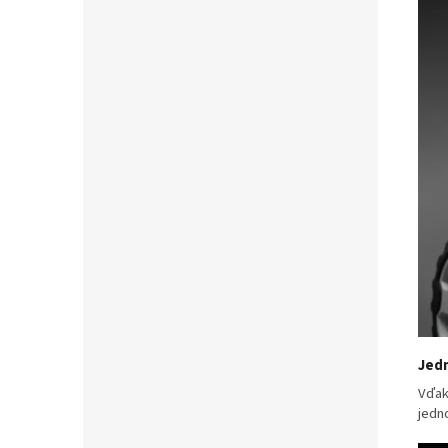
Jedn
Vďak
jedn