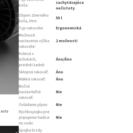
zachytávajúca
koša
:
nečistoty
Objem zberného
55 l
koša, litre
:
Typ rukoväte
:
Ergonomická
Možnosti
nastavenia výška
2 možnosti
rukoväte
:
Kolesá v
ložiskách,
Áno/Áno
predné/zadné
:
Sklopná rukoväť
:
Áno
Mäkká rukoväť
:
Áno
Bočná
nastaviteľná
Nie
rukoväť
:
Ovládanie plynu
:
Nie
 auta
Rýchlospojka pre
pripojenie hadice
Nie
na vodu
:
Spojka brzdy