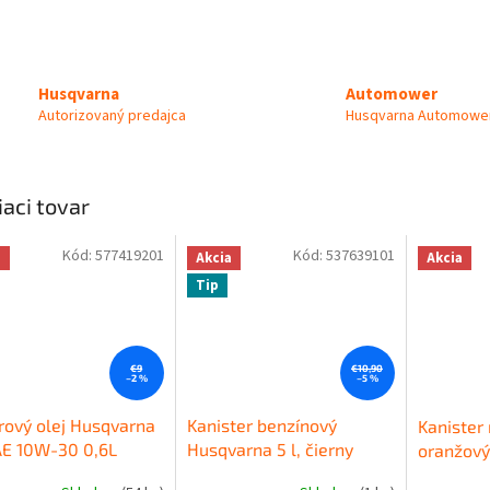
Automower
Husqvarna
Husqvarna Automower
Autorizovaný predajca
iaci tovar
Kód:
577419201
Kód:
537639101
a
Akcia
Akcia
Tip
€9
€10,90
–2 %
–5 %
ový olej Husqvarna
Kanister benzínový
Kanister 
AE 10W-30 0,6L
Husqvarna 5 l, čierny
oranžový