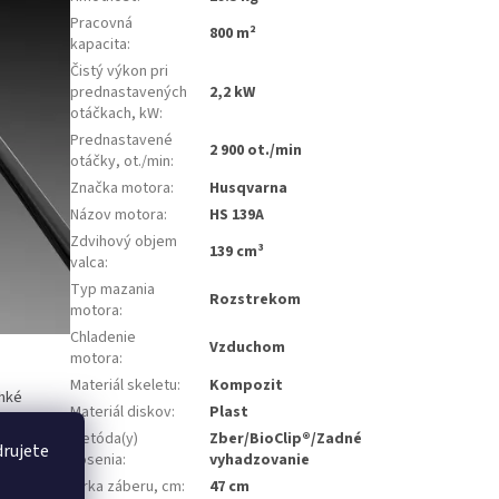
Pracovná
800 m²
kapacita
:
Čistý výkon pri
prednastavených
2,2 kW
otáčkach, kW
:
Prednastavené
2 900 ot./min
otáčky, ot./min
:
Značka motora
:
Husqvarna
Názov motora
:
HS 139A
Zdvihový objem
139 cm³
valca
:
Typ mazania
Rozstrekom
motora
:
Chladenie
Vzduchom
motora
:
Materiál skeletu
:
Kompozit
ahké
Materiál diskov
:
Plast
Metóda(y)
Zber/BioClip®/Zadné
drujete
kosenia
:
vyhadzovanie
Šírka záberu, cm
:
47 cm