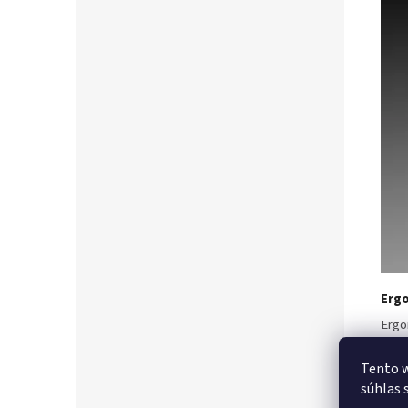
Erg
Ergo
ovlá
Tento w
súhlas 