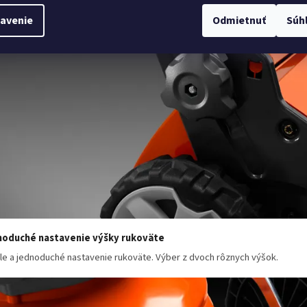
avenie
Odmietnuť
Súh
oduché nastavenie výšky rukoväte
le a jednoduché nastavenie rukoväte. Výber z dvoch rôznych výšok.