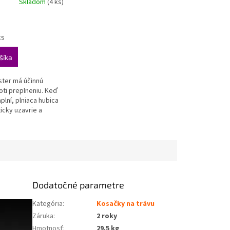
Skladom
(4 ks)
ks
šíka
ster má účinnú
oti preplneniu. Keď
plní, plniaca hubica
icky uzavrie a
ožno bez preliatia
Dodatočné parametre
Kategória
:
Kosačky na trávu
Záruka
:
2 roky
Hmotnosť
:
29.5 kg