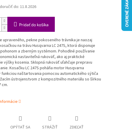
oručiť do:
11.8.2026
Pridať do košíka
ie upraveného, pekne pokoseného trávnika je naozaj
kosačkou na trávu Husqvarna LC 247S, ktorá disponuje
 pohonom a zberným systémom. Pohodlné používanie
gonomická nastaviteľná rukoväť, ako aj praktické
e výšky kosenia. Sklopná rukoväť uľahčuje prepravu
vanie. Kosačku LC 247S poháňa motor Husqvarna
 funkciou naštartovania pomocou automatického sýtiča
 žacím ústrojenstvom z kompozitného materiálu so šírkou
7 cm.
informácie
OPÝTAŤ SA
STRÁŽIŤ
ZDIEĽAŤ