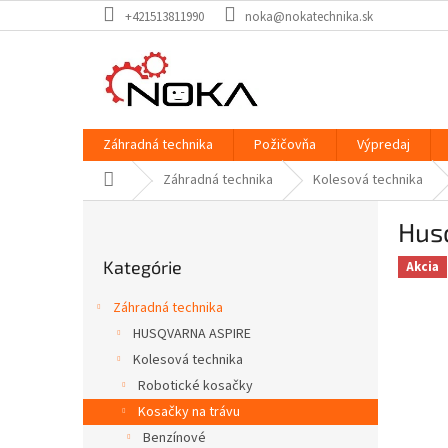
Prejsť
+421513811990
noka@nokatechnika.sk
na
obsah
Záhradná technika
Požičovňa
Výpredaj
Domov
Záhradná technika
Kolesová technika
B
Hus
o
Preskočiť
č
Kategórie
kategórie
Akcia
n
ý
Záhradná technika
p
HUSQVARNA ASPIRE
a
Kolesová technika
n
e
Robotické kosačky
l
Kosačky na trávu
Benzínové