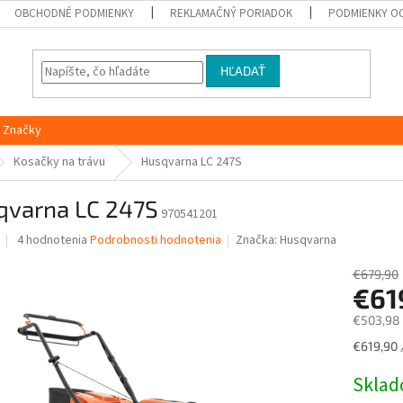
OBCHODNÉ PODMIENKY
REKLAMAČNÝ PORIADOK
PODMIENKY O
HĽADAŤ
Značky
Kosačky na trávu
Husqvarna LC 247S
qvarna LC 247S
970541201
Priemerné
4 hodnotenia
Podrobnosti hodnotenia
Značka:
Husqvarna
hodnotenie
produktu
€679,90
je
€61
5,0
€503,98
z
5
Jednotk
€619,90 /
hviezdičiek.
cena:
Skla