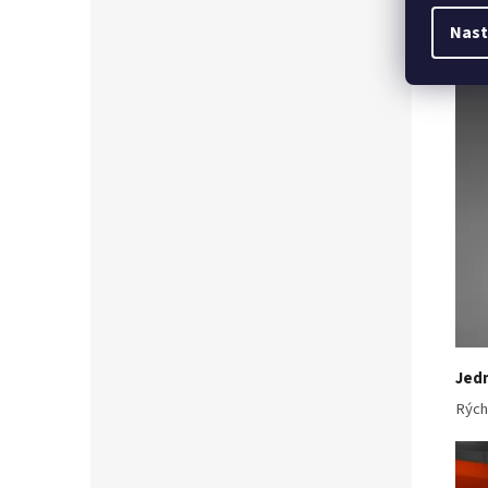
Nast
Jedn
Rých