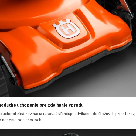
oduché uchopenie pre zdvíhanie vpredu
o uchopiteľná zdvíhacia rukoväť uľahčuje zdvíhanie do úložných priestorov,
o nosenie po schodoch.