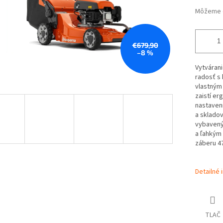
Môžeme d
€679,90
–8 %
Vytváran
radosť s 
vlastným
zaistí er
nastaveni
a sklado
vybavený
a ľahkým
záberu 4
Detailné 
TLAČ