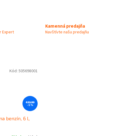
Kamenná predajňa
 Expert
Navštívte našu predajňu
Kód:
505698001
€33,90
–5 %
na benzín, 6 l,