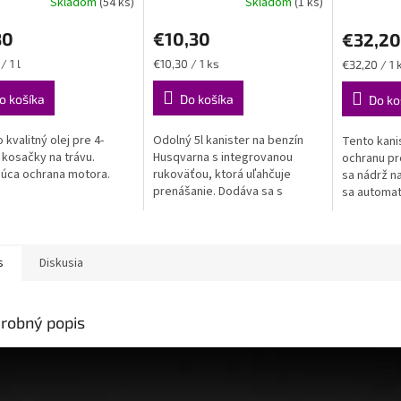
Skladom
(54 ks)
Skladom
(1 ks)
80
€10,30
€32,20
ková
Jednotková
Jednotková
/ 1 l
€10,30 / 1 ks
€32,20 / 1 
cena:
cena:
o košíka
Do košíka
Do ko
 kvalitný olej pre 4-
Odolný 5l kanister na benzín
Tento kani
 kosačky na trávu.
Husqvarna s integrovanou
ochranu pr
ajúca ochrana motora.
rukoväťou, ktorá uľahčuje
sa nádrž na
prenášanie. Dodáva sa s
sa automat
flexibilnou palivovou plniacou
kanister m
hubicou pre bezproblémové
zdvihnúť.
plnenie so...
s
Diskusia
robný popis