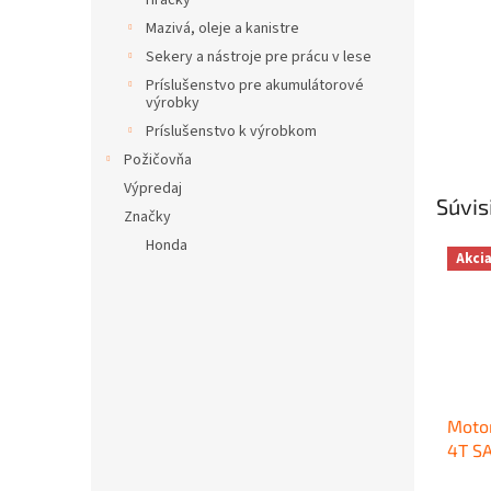
Hračky
Mazivá, oleje a kanistre
Sekery a nástroje pre prácu v lese
Príslušenstvo pre akumulátorové
výrobky
Príslušenstvo k výrobkom
Požičovňa
Výpredaj
Súvis
Značky
Honda
Akci
Motor
4T S