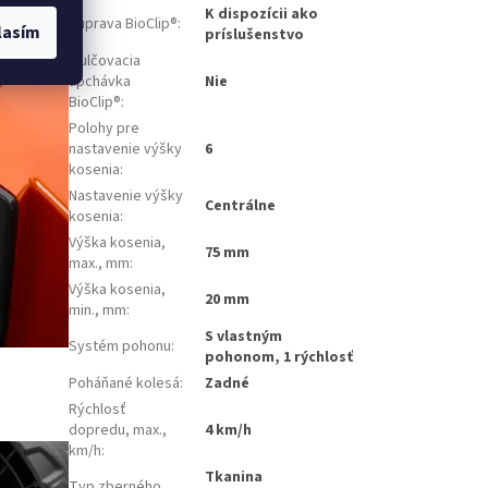
K dispozícii ako
Súprava BioClip®
:
lasím
príslušenstvo
Mulčovacia
upchávka
Nie
BioClip®
:
Polohy pre
nastavenie výšky
6
kosenia
:
Nastavenie výšky
Centrálne
kosenia
:
Výška kosenia,
75 mm
max., mm
:
Výška kosenia,
20 mm
min., mm
:
S vlastným
Systém pohonu
:
pohonom, 1 rýchlosť
Poháňané kolesá
:
Zadné
Rýchlosť
dopredu, max.,
4 km/h
km/h
:
Tkanina
Typ zberného