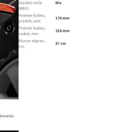
žacieho noža
Nie
(BBC)
:
Priemer kolies,
170 mm
predné, mm
:
Priemer kolies,
210 mm
zadné, mm
:
Rázvor náprav,
67 cm
cm
:
 kosenia