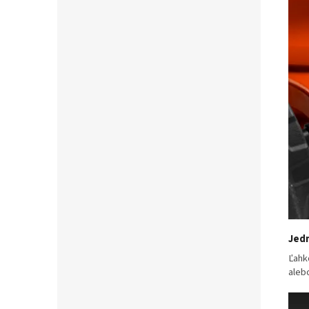
Jedn
Ľahk
aleb