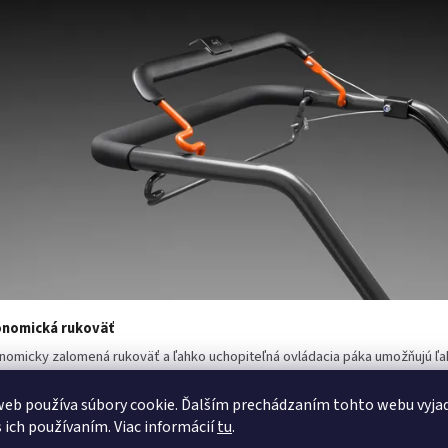
onomická rukoväť
nomicky zalomená rukoväť a ľahko uchopiteľná ovládacia páka umožňujú ľ
danie.
eb používa súbory cookie. Ďalším prechádzaním tohto webu vyja
s ich používaním. Viac informácií
tu
.