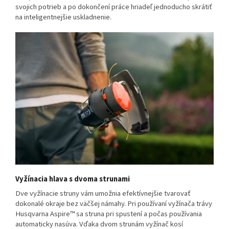
svojich potrieb a po dokončení práce hriadeľ jednoducho skrátiť
na inteligentnejšie uskladnenie.
Vyžínacia hlava s dvoma strunami
Dve vyžínacie struny vám umožnia efektívnejšie tvarovať
dokonalé okraje bez väčšej námahy. Pri používaní vyžínača trávy
Husqvarna Aspire™ sa struna pri spustení a počas používania
automaticky nasúva. Vďaka dvom strunám vyžínač kosí