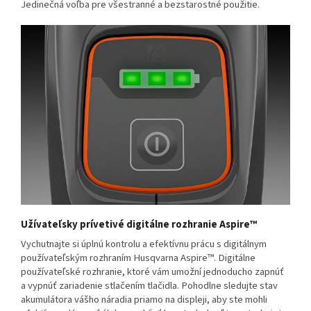
Jedinečná voľba pre všestranné a bezstarostné použitie.
Užívateľsky prívetivé digitálne rozhranie Aspire™
Vychutnajte si úplnú kontrolu a efektívnu prácu s digitálnym
používateľským rozhraním Husqvarna Aspire™. Digitálne
používateľské rozhranie, ktoré vám umožní jednoducho zapnúť
a vypnúť zariadenie stlačením tlačidla. Pohodlne sledujte stav
akumulátora vášho náradia priamo na displeji, aby ste mohli