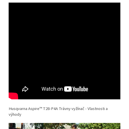
Husqvarna Aspire™ T28-P4A Trávny vyžínač - Vlastnosti a
výhody