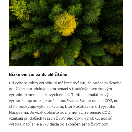
Nízke emisie oxidu uhličitého
Pri výbere tohto výrobku si môžete byť istí, že počas aktívneho
používania produkuje v porovnaní s tradičným benzínovým
výrobkom menej uhlíkových emisií. Tento akumulátorový
výrobok neprodukuje počas používania žiadne emisie CO2, no
stále poskytuje výkon a kvalitu, ktoré očakávate od výrobku
Husqvarna. Je však dôležité poznamenať, že emisie CO2
vznikajú pri ďalších fázach životného cyklu výrobku, ako sú
výroba, nabíjanie a likvidácia po skončení jeho životnosti.