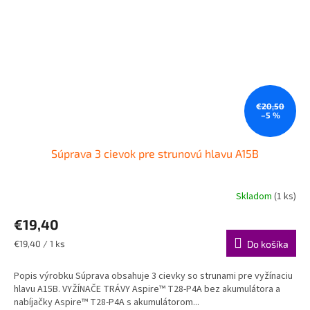
€20,50
–5 %
Súprava 3 cievok pre strunovú hlavu A15B
Skladom
(1 ks)
€19,40
Jednotková
€19,40 / 1 ks
Do košíka
cena:
Popis výrobku Súprava obsahuje 3 cievky so strunami pre vyžínaciu
hlavu A15B. VYŽÍNAČE TRÁVY Aspire™ T28-P4A bez akumulátora a
nabíjačky Aspire™ T28-P4A s akumulátorom...