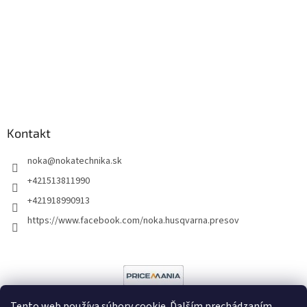
Kontakt
noka
@
nokatechnika.sk
+421513811990
+421918990913
https://www.facebook.com/noka.husqvarna.presov
Tento web používa súbory cookie. Ďalším prechádzaním