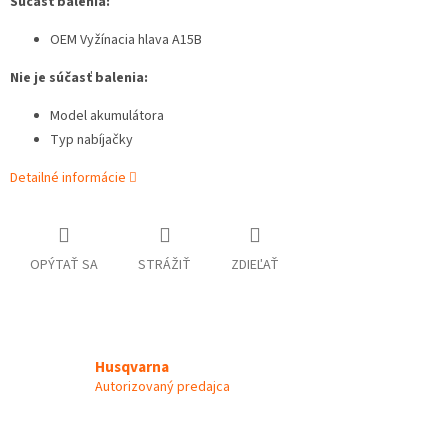
Súčasť balenia:
OEM Vyžínacia hlava A15B
Nie je súčasť balenia:
Model akumulátora
Typ nabíjačky
Detailné informácie
OPÝTAŤ SA
STRÁŽIŤ
ZDIEĽAŤ
Husqvarna
Autorizovaný predajca