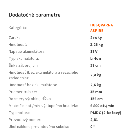
Dodatočné parametre
HUSQVARNA
Kategória
:
ASPIRE
Záruka
:
2 roky
Hmotnosť
:
3.26 kg
Napätie akumulátora
:
18 V
Typ akumulátora
:
Li-Ion
Šírka záberu, cm
:
28 cm
Hmotnosť (bez akumulátora a rezacieho
2,4 kg
zariadenia)
:
Hmotnosť bez akumulátora
:
2,6 kg
Priemer trubice
:
35 mm
Rozmery výrobku, dĺžka
:
156 cm
Maximálne ot./min. výstupného hriadeľa
:
6 800 ot./min
Typ motora
:
PMDC (2-kefový)
Prevodový pomer
:
2,81
Uhol náklonu prevodového súkolia
:
0 °