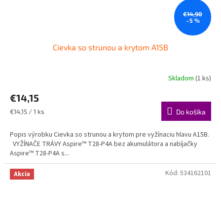
€14,90
–5 %
Cievka so strunou a krytom A15B
Skladom
(1 ks)
€14,15
Jednotková
€14,15 / 1 ks
Do košíka
cena:
Popis výrobku Cievka so strunou a krytom pre vyžínaciu hlavu A15B.
VYŽÍNAČE TRÁVY Aspire™ T28-P4A bez akumulátora a nabíjačky
Aspire™ T28-P4A s...
Kód:
534162101
Akcia