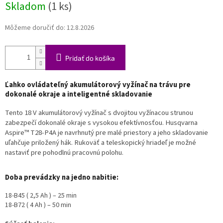
Skladom
(1 ks)
Môžeme doručiť do:
12.8.2026
Pridať do košíka
Ľahko ovládateľný akumulátorový vyžínač na trávu pre
dokonalé okraje a inteligentné skladovanie
Tento 18 V akumulátorový vyžínač s dvojitou vyžínacou strunou
zabezpečí dokonalé okraje s vysokou efektívnosťou. Husqvarna
Aspire™ T28-P4A je navrhnutý pre malé priestory a jeho skladovanie
uľahčuje priložený hák. Rukoväť a teleskopický hriadeľ je možné
nastaviť pre pohodlnú pracovnú polohu.
Doba prevádzky na jedno nabitie:
18-B45 ( 2,5 Ah ) – 25 min
18-B72 ( 4 Ah ) – 50 min