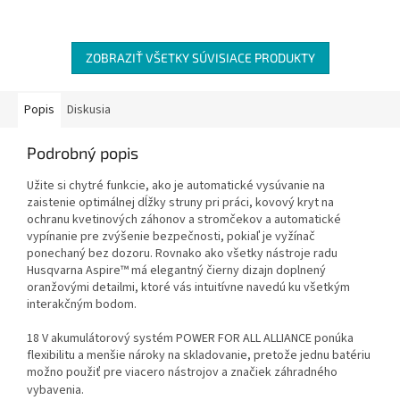
ZOBRAZIŤ VŠETKY SÚVISIACE PRODUKTY
Popis
Diskusia
Podrobný popis
Užite si chytré funkcie, ako je automatické vysúvanie na
zaistenie optimálnej dĺžky struny pri práci, kovový kryt na
ochranu kvetinových záhonov a stromčekov a automatické
vypínanie pre zvýšenie bezpečnosti, pokiaľ je vyžínač
ponechaný bez dozoru. Rovnako ako všetky nástroje radu
Husqvarna Aspire™ má elegantný čierny dizajn doplnený
oranžovými detailmi, ktoré vás intuitívne navedú ku všetkým
interakčným bodom.
18 V akumulátorový systém POWER FOR ALL ALLIANCE ponúka
flexibilitu a menšie nároky na skladovanie, pretože jednu batériu
možno použiť pre viacero nástrojov a značiek záhradného
vybavenia.