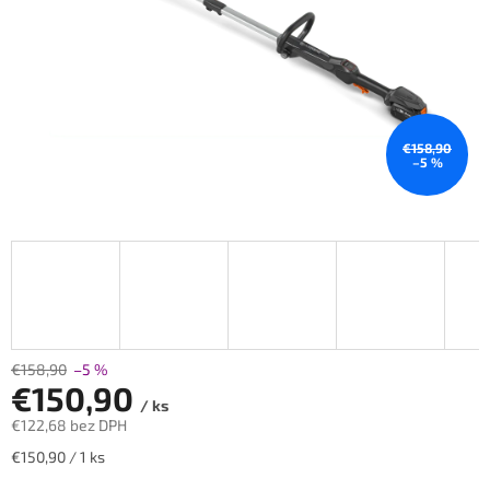
€158,90
–5 %
€158,90
–5 %
€150,90
/ ks
€122,68 bez DPH
Jednotková
€150,90 / 1 ks
cena: