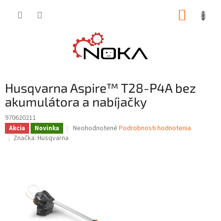
Prejsť
NÁKUP
na
obsah
KOŠÍK
Husqvarna Aspire™ T28-P4A bez
akumulátora a nabíjačky
970620211
Priemerné
Neohodnotené
Podrobnosti hodnotenia
Akcia
Novinka
hodnotenie
Značka:
Husqvarna
produktu
je
0,0
z
5
hviezdičiek.