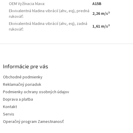
OEM Vyžínacia hlava
:
A15B
Ekvivalentná hladina vibrácií (ahv, eq), predná
2,26 m/s²
rukoväť
:
Ekvivalentná hladina vibrácií (ahv, eq), zadná
1,61 m/s²
rukoväť
:
Z
á
p
ä
Informácie pre vás
t
Obchodné podmienky
i
Reklamačný poriadok
e
Podmienky ochrany osobných údajov
Doprava a platba
Kontakt
Servis
Operačný program Zamestnanosť