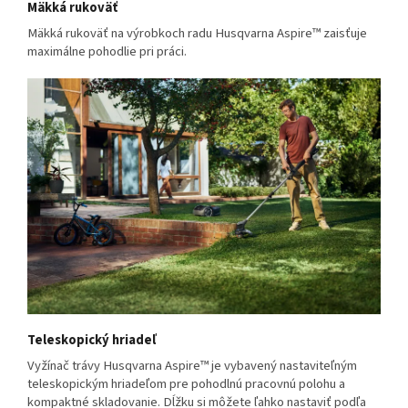
Mäkká rukoväť
Mäkká rukoväť na výrobkoch radu Husqvarna Aspire™ zaisťuje
maximálne pohodlie pri práci.
Teleskopický hriadeľ
Vyžínač trávy Husqvarna Aspire™ je vybavený nastaviteľným
teleskopickým hriadeľom pre pohodlnú pracovnú polohu a
kompaktné skladovanie. Dĺžku si môžete ľahko nastaviť podľa