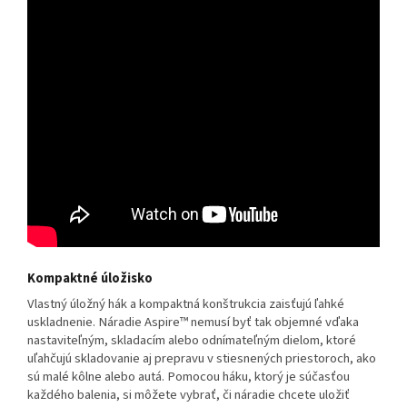
Kompaktné úložisko
Vlastný úložný hák a kompaktná konštrukcia zaisťujú ľahké
uskladnenie. Náradie Aspire™ nemusí byť tak objemné vďaka
nastaviteľným, skladacím alebo odnímateľným dielom, ktoré
uľahčujú skladovanie aj prepravu v stiesnených priestoroch, ako
sú malé kôlne alebo autá. Pomocou háku, ktorý je súčasťou
každého balenia, si môžete vybrať, či náradie chcete uložiť