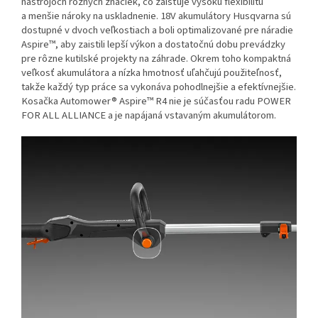
nástrojoch rôznych značiek, čo zaisťuje vysokú flexibilitu
a menšie nároky na uskladnenie. 18V akumulátory Husqvarna sú
dostupné v dvoch veľkostiach a boli optimalizované pre náradie
Aspire™, aby zaistili lepší výkon a dostatočnú dobu prevádzky
pre rôzne kutilské projekty na záhrade. Okrem toho kompaktná
veľkosť akumulátora a nízka hmotnosť uľahčujú použiteľnosť,
takže každý typ práce sa vykonáva pohodlnejšie a efektívnejšie.
Kosačka Automower® Aspire™ R4 nie je súčasťou radu POWER
FOR ALL ALLIANCE a je napájaná vstavaným akumulátorom.