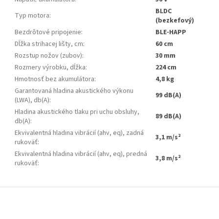
BLDC
Typ motora
:
(bezkefový)
Bezdrôtové pripojenie
:
BLE-HAPP
Dĺžka strihacej lišty, cm
:
60 cm
Rozstup nožov (zubov)
:
30 mm
Rozmery výrobku, dĺžka
:
224 cm
Hmotnosť bez akumulátora
:
4,8 kg
Garantovaná hladina akustického výkonu
99 dB(A)
(LWA), db(A)
:
Hladina akustického tlaku pri uchu obsluhy,
89 dB(A)
db(A)
:
Ekvivalentná hladina vibrácií (ahv, eq), zadná
3,1 m/s²
rukoväť
:
Ekvivalentná hladina vibrácií (ahv, eq), predná
3,8 m/s²
rukoväť
:
Z
á
p