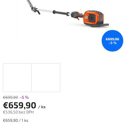
€699,90
–5 %
€699,90
–5 %
€659,90
/ ks
€536,50 bez DPH
Jednotková
€659,90 / 1 ks
cena: