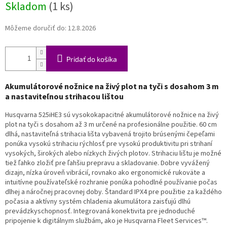
Skladom
(1 ks)
Môžeme doručiť do:
12.8.2026
Pridať do košíka
Akumulátorové nožnice na živý plot na tyči s dosahom 3 m
a nastaviteľnou strihacou lištou
Husqvarna 525iHE3 sú vysokokapacitné akumulátorové nožnice na živý
plot na tyči s dosahom až 3 m určené na profesionálne použitie. 60 cm
dlhá, nastaviteľná strihacia lišta vybavená trojito brúsenými čepeľami
ponúka vysokú strihaciu rýchlosť pre vysokú produktivitu pri strihaní
vysokých, širokých alebo nízkych živých plotov. Strihaciu lištu je možné
tiež ľahko zložiť pre ľahšiu prepravu a skladovanie. Dobre vyvážený
dizajn, nízka úroveň vibrácií, rovnako ako ergonomické rukoväte a
intuitívne používateľské rozhranie ponúka pohodlné používanie počas
dlhej a náročnej pracovnej doby. Štandard IPX4 pre použitie za každého
počasia a aktívny systém chladenia akumulátora zaisťujú dlhú
prevádzkyschopnosť. Integrovaná konektivita pre jednoduché
pripojenie k digitálnym službám, ako je Husqvarna Fleet Services™.