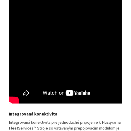
Integrovaná konektivita
Integrovaná konektivita pre jednoduché pripojenie k Husqvarna
FleetServices™ Stroje so vstavaným prepojovacím modulom je