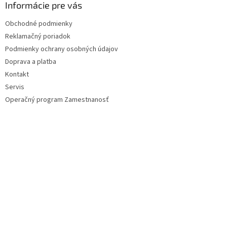
ä
Informácie pre vás
t
Obchodné podmienky
i
Reklamačný poriadok
e
Podmienky ochrany osobných údajov
Doprava a platba
Kontakt
Servis
Operačný program Zamestnanosť