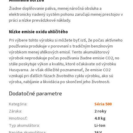
Minimálna údržba
Žiadne doplňovanie paliva, menej náročná obsluha a
elektronicky riadený systém pohonu zaručujú menej prestojov v
práci a nízke prevádzkové náklady.
Nízke emisie oxidu uhličitého
Pri výbere tohto výrobku si môžete byť istí, že počas aktívneho
používania produkuje v porovnaní s tradičným benzínovým
výrobkom menej uhlíkových emisií. Tento akumulátorový
výrobok neprodukuje počas používania žiadne emisie CO2, no
stále poskytuje výkon a kvalitu, ktoré očakávate od výrobku
Husqvarna. Je však dôležité poznamenať, že emisie CO2
vznikajú pri ďalších fázach životného cyklu výrobku, ako sú
výroba, nabíjanie a likvidácia po skončení jeho životnosti.
Dodatočné parametre
Kategória
:
Séria 500
Záruka
:
2 roky
Hmotnosť
:
4.8 kg
Typ akumulátora
:
Li-Ion
Napätie akumulátora
:
36 V