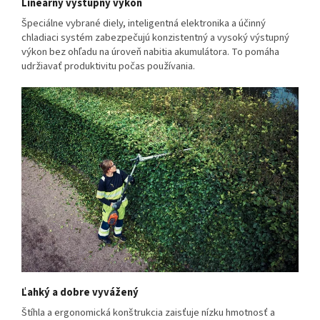
Lineárny výstupný výkon
Špeciálne vybrané diely, inteligentná elektronika a účinný
chladiaci systém zabezpečujú konzistentný a vysoký výstupný
výkon bez ohľadu na úroveň nabitia akumulátora. To pomáha
udržiavať produktivitu počas používania.
Ľahký a dobre vyvážený
Štíhla a ergonomická konštrukcia zaisťuje nízku hmotnosť a