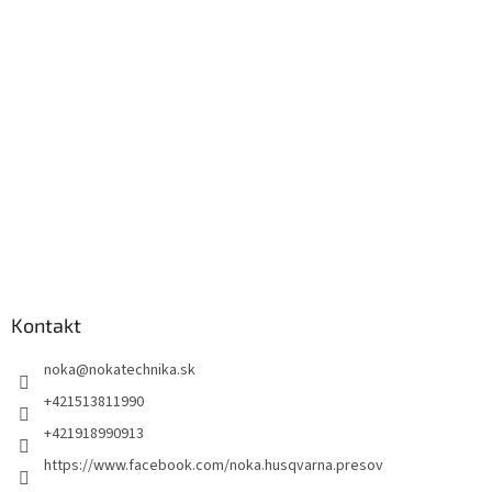
Kontakt
noka
@
nokatechnika.sk
+421513811990
+421918990913
https://www.facebook.com/noka.husqvarna.presov