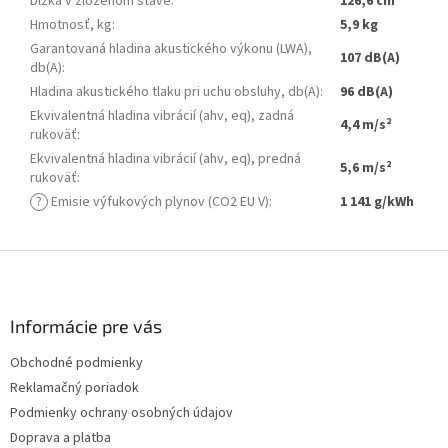
Dĺžka v zloženom stave
:
126,6 cm
Hmotnosť, kg
:
5,9 kg
Garantovaná hladina akustického výkonu (LWA),
107 dB(A)
db(A)
:
Hladina akustického tlaku pri uchu obsluhy, db(A)
:
96 dB(A)
Ekvivalentná hladina vibrácií (ahv, eq), zadná
4,4 m/s²
rukoväť
:
Ekvivalentná hladina vibrácií (ahv, eq), predná
5,6 m/s²
rukoväť
:
?
Emisie výfukových plynov (CO2 EU V)
:
1 141 g/kWh
Z
á
p
ä
Informácie pre vás
t
Obchodné podmienky
i
Reklamačný poriadok
e
Podmienky ochrany osobných údajov
Doprava a platba