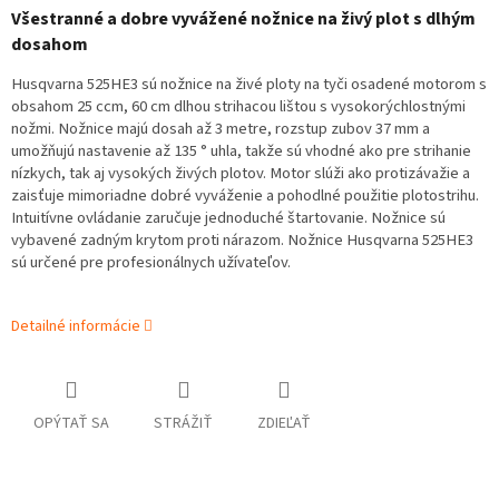
Všestranné a dobre vyvážené nožnice na živý plot s dlhým
dosahom
Husqvarna 525HE3 sú nožnice na živé ploty na tyči osadené motorom s
obsahom 25 ccm, 60 cm dlhou strihacou lištou s vysokorýchlostnými
nožmi. Nožnice majú dosah až 3 metre, rozstup zubov 37 mm a
umožňujú nastavenie až 135 ° uhla, takže sú vhodné ako pre strihanie
nízkych, tak aj vysokých živých plotov. Motor slúži ako protizávažie a
zaisťuje mimoriadne dobré vyváženie a pohodlné použitie plotostrihu.
Intuitívne ovládanie zaručuje jednoduché štartovanie. Nožnice sú
vybavené zadným krytom proti nárazom. Nožnice Husqvarna 525HE3
sú určené pre profesionálnych užívateľov.
Detailné informácie
OPÝTAŤ SA
STRÁŽIŤ
ZDIEĽAŤ