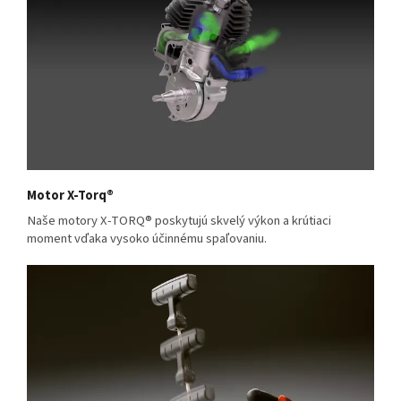
Motor X-Torq®
Naše motory X-TORQ® poskytujú skvelý výkon a krútiaci
moment vďaka vysoko účinnému spaľovaniu.