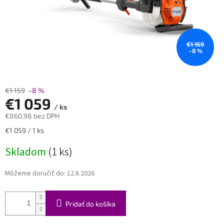
€1 159
–8 %
€1 159
–8 %
€1 059
/ ks
€860,98 bez DPH
Jednotková
€1 059 / 1 ks
cena:
Skladom
(1 ks)
Môžeme doručiť do:
12.8.2026
Pridať do košíka