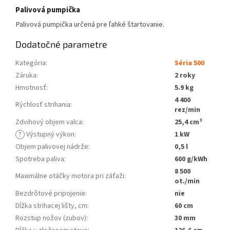
Palivová pumpička
Palivová pumpička určená pre ľahké štartovanie.
Dodatočné parametre
Kategória
:
Séria 500
Záruka
:
2 roky
Hmotnosť
:
5.9 kg
4 400
Rýchlosť strihania
:
rez/min
Zdvihový objem valca
:
25,4 cm³
?
Výstupný výkon
:
1 kW
Objem palivovej nádrže
:
0,5 l
Spotreba paliva
:
600 g/kWh
8 500
Maximálne otáčky motora pri záťaži
:
ot./min
Bezdrôtové pripojenie
:
nie
Dĺžka strihacej lišty, cm
:
60 cm
Rozstup nožov (zubov)
:
30 mm