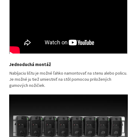
Jednoduchá montáž
Nabíjaciu lištu je možné ľahko namontovať na stenu alebo policu.
Je možné ju tiež umiestniť na stôl pomocou priložených
gumových nožičiek.