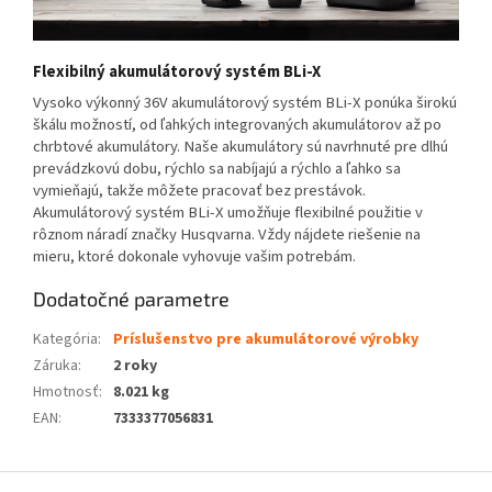
Flexibilný akumulátorový systém BLi-X
Vysoko výkonný 36V akumulátorový systém BLi-X ponúka širokú
škálu možností, od ľahkých integrovaných akumulátorov až po
chrbtové akumulátory. Naše akumulátory sú navrhnuté pre dlhú
prevádzkovú dobu, rýchlo sa nabíjajú a rýchlo a ľahko sa
vymieňajú, takže môžete pracovať bez prestávok.
Akumulátorový systém BLi-X umožňuje flexibilné použitie v
rôznom náradí značky Husqvarna. Vždy nájdete riešenie na
mieru, ktoré dokonale vyhovuje vašim potrebám.
Dodatočné parametre
Kategória
:
Príslušenstvo pre akumulátorové výrobky
Záruka
:
2 roky
Hmotnosť
:
8.021 kg
EAN
:
7333377056831
Z