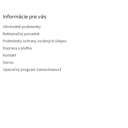
á
p
ä
Informácie pre vás
t
Obchodné podmienky
i
Reklamačný poriadok
e
Podmienky ochrany osobných údajov
Doprava a platba
Kontakt
Servis
Operačný program Zamestnanosť