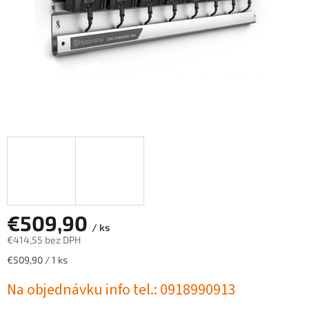
€509,90
/ ks
€414,55 bez DPH
Jednotková
€509,90 / 1 ks
cena:
Na objednávku info tel.: 0918990913