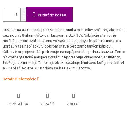
Pridať do košíka
Husqvarna 40-C80 nabíjacia stanica ponúka pohodlný spôsob, ako nabiť
cez noc až 8 akumulátorov Husqvarna BLiX 36V. Nabíjaciu stanicu je
možné namontovať na stenu vo vašej dielni, aby ste ušetrili miesto a
udržali vaše nabíjačky v dobrom stave bez zamotaných káblov.
Káblové pripojenie 8:1 potrebuje na napájanie iba jednu zásuvku. Tento
nízkoenergetický nabíjací systém nepotrebuje chladiace ventilátory,
takže je veľmi tichý. Tento výrobok obsahuje hliníkovú koľajnicu, kábel
a 8 nabíjačiek 40-C80. Dodáva se bez akumulátorov.
Detailné informácie
OPÝTAŤ SA
STRÁŽIŤ
ZDIEĽAŤ