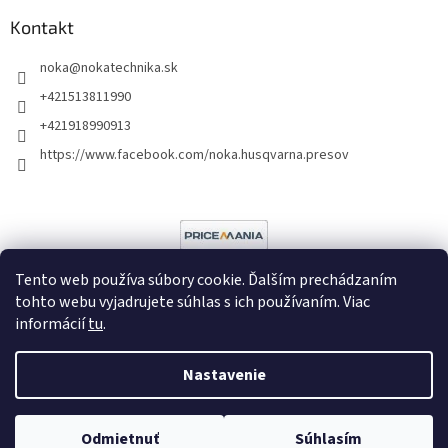
Kontakt
noka
@
nokatechnika.sk
+421513811990
+421918990913
https://www.facebook.com/noka.husqvarna.presov
Tento web používa súbory cookie. Ďalším prechádzaním
tohto webu vyjadrujete súhlas s ich používaním. Viac
informácií
tu
.
Vytvoril Shoptet
Nastavenie
Copyright 2026
Noka
. Všetky práva vyhradené.
Upraviť nastavenie
cookies
Poradíme vám?
Odmietnuť
Súhlasím