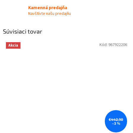
Kamenná predajňa
Navštívte našu predajňu
Súvisiaci tovar
Kód:
967922206
Akcia
€442,90
–3 %