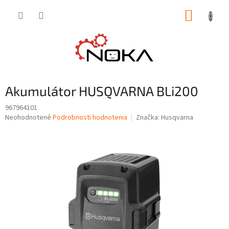
Prejsť
NÁKUP
na
obsah
KOŠÍK
Akumulátor HUSQVARNA BLi200
967964101
Priemerné
Neohodnotené
Podrobnosti hodnotenia
Značka:
Husqvarna
hodnotenie
produktu
je
0,0
z
5
hviezdičiek.