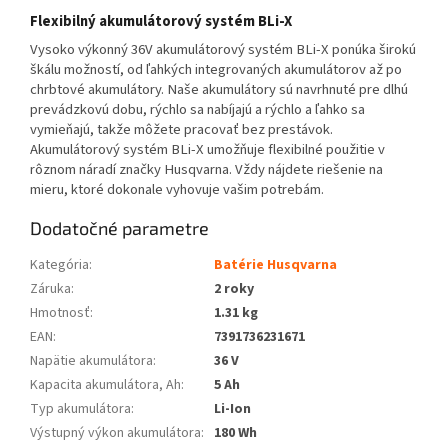
Flexibilný akumulátorový systém BLi-X
Vysoko výkonný 36V akumulátorový systém BLi-X ponúka širokú
škálu možností, od ľahkých integrovaných akumulátorov až po
chrbtové akumulátory. Naše akumulátory sú navrhnuté pre dlhú
prevádzkovú dobu, rýchlo sa nabíjajú a rýchlo a ľahko sa
vymieňajú, takže môžete pracovať bez prestávok.
Akumulátorový systém BLi-X umožňuje flexibilné použitie v
rôznom náradí značky Husqvarna. Vždy nájdete riešenie na
mieru, ktoré dokonale vyhovuje vašim potrebám.
Dodatočné parametre
Kategória
:
Batérie Husqvarna
Záruka
:
2 roky
Hmotnosť
:
1.31 kg
EAN
:
7391736231671
Napätie akumulátora
:
36 V
Kapacita akumulátora, Ah
:
5 Ah
Typ akumulátora
:
Li-Ion
Výstupný výkon akumulátora
:
180 Wh