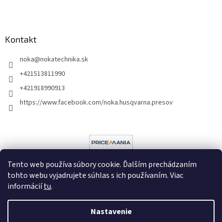
Kontakt
noka
@
nokatechnika.sk
+421513811990
+421918990913
https://www.facebook.com/noka.husqvarna.presov
Tento web používa súbory cookie. Ďalším prechádzaním
tohto webu vyjadrujete súhlas s ich používaním. Viac
informácií
tu
.
Vytvoril Shoptet
Nastavenie
Copyright 2026
Noka
. Všetky práva vyhradené.
Upraviť nastavenie