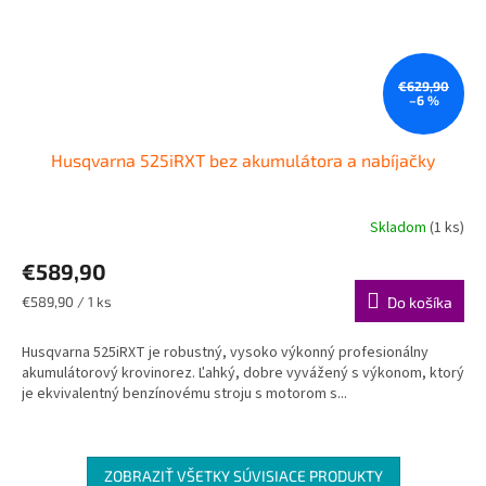
€629,90
–6 %
Husqvarna 525iRXT bez akumulátora a nabíjačky
Skladom
(1 ks)
€589,90
Jednotková
€589,90 / 1 ks
Do košíka
cena:
Husqvarna 525iRXT je robustný, vysoko výkonný profesionálny
akumulátorový krovinorez. Ľahký, dobre vyvážený s výkonom, ktorý
je ekvivalentný benzínovému stroju s motorom s...
ZOBRAZIŤ VŠETKY SÚVISIACE PRODUKTY