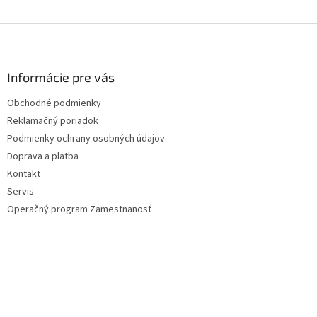
Z
á
p
ä
Informácie pre vás
t
Obchodné podmienky
i
Reklamačný poriadok
e
Podmienky ochrany osobných údajov
Doprava a platba
Kontakt
Servis
Operačný program Zamestnanosť