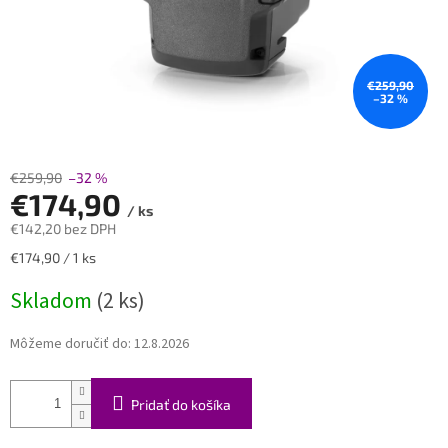
€259,90
–32 %
€259,90
–32 %
€174,90
/ ks
€142,20 bez DPH
Jednotková
€174,90 / 1 ks
cena:
Skladom
(2 ks)
Môžeme doručiť do:
12.8.2026
Pridať do košíka