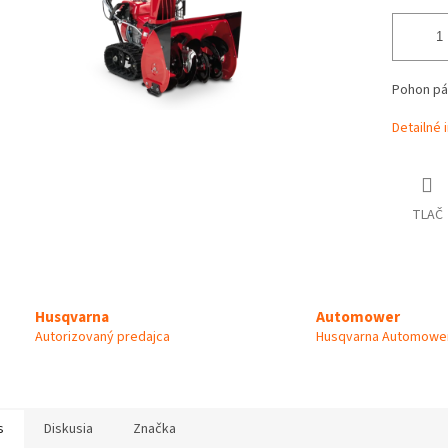
Pohon pás
Detailné 
TLAČ
Automower
Husqvarna
Husqvarna Automower
Autorizovaný predajca
s
Diskusia
Značka