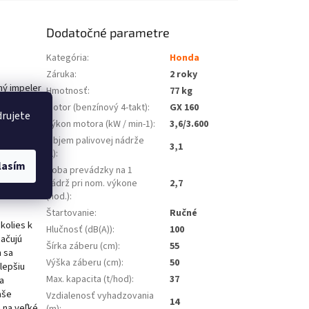
Dodatočné parametre
Kategória
:
Honda
Záruka
:
2 roky
ný impeler
Hmotnosť
:
77 kg
e domáce
Motor (benzínový 4-takt)
:
GX 160
bkou až 50
drujete
Výkon motora (kW / min-1)
:
3,6/3.600
noduchosťou
Objem palivovej nádrže
tívne malých
3,1
(L)
:
ľahčia
lasím
Doba prevádzky na 1
nádrž pri nom. výkone
2,7
(hod.)
:
Štartovanie
:
Ručné
kolies k
Hlučnosť (dB(A))
:
100
ačujú
Šírka záberu (cm)
:
55
 sa
Výška záberu (cm)
:
50
lepšiu
Max. kapacita (t/hod)
:
37
a
aše
Vzdialenosť vyhadzovania
14
 na veľké
(m)
: