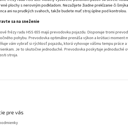
rené plochy s nerovným podkladom. Nezažijete žiadne prekĺzanie či šmýka
nca ani na prudkých svahoch, takže budete mať stroj úplne pod kontrolou.
ravte sa na sneženie
ové frézy radu HSS 655 majú prevodovku pojazdu. Disponuje tromi prevod
točného pohybu. Prevodovka optimálne prenáša výkon a krútiaci moment 
ňuje vám vybrať si rýchlosť pojazdu, ktorá vyhovuje vášmu tempu práce a
ienkam. Je to skutočne jednoduché.
Prevodovka poskytuje jednoduché o
osti stroja.
ie pre vás
podmienky