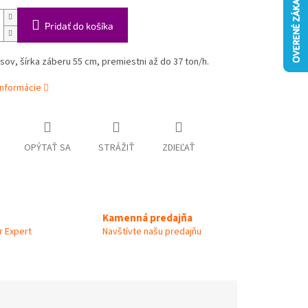
Pridať do košíka
ov, šírka záberu 55 cm, premiestni až do 37 ton/h.
informácie
OPÝTAŤ SA
STRÁŽIŤ
ZDIEĽAŤ
Kamenná predajňa
 Expert
Navštívte našu predajňu