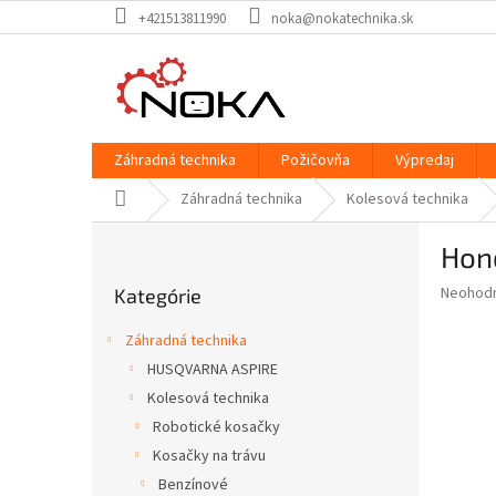
Prejsť
+421513811990
noka@nokatechnika.sk
na
obsah
Záhradná technika
Požičovňa
Výpredaj
Domov
Záhradná technika
Kolesová technika
B
Hon
o
Preskočiť
č
Priemer
Neohod
Kategórie
kategórie
n
hodnote
ý
produkt
Záhradná technika
p
je
HUSQVARNA ASPIRE
0,0
a
z
Kolesová technika
n
5
e
Robotické kosačky
hviezdič
l
Kosačky na trávu
Benzínové