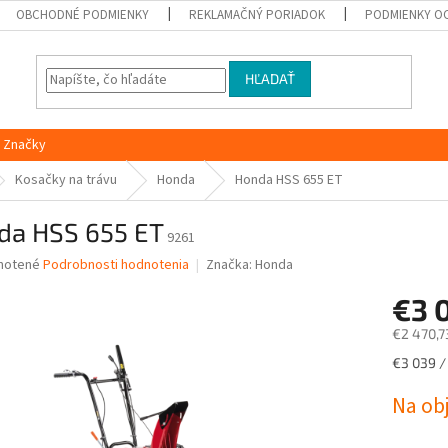
OBCHODNÉ PODMIENKY
REKLAMAČNÝ PORIADOK
PODMIENKY O
HĽADAŤ
Značky
Kosačky na trávu
Honda
Honda HSS 655 ET
da HSS 655 ET
9261
né
notené
Podrobnosti hodnotenia
Značka:
Honda
nie
€3 
u
€2 470,7
Jednotk
€3 039 / 
cena:
iek.
Na ob