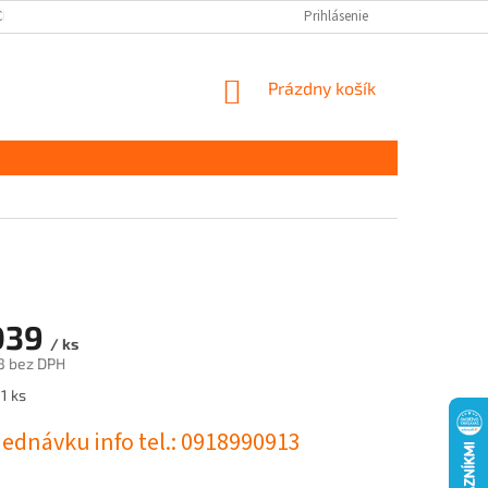
CHRANY OSOBNÝCH ÚDAJOV
DOPRAVA A PLATBA
Prihlásenie
KONTAKT
S
NÁKUPNÝ
Prázdny košík
KOŠÍK
039
/ ks
3 bez DPH
ová
1 ks
jednávku info tel.: 0918990913