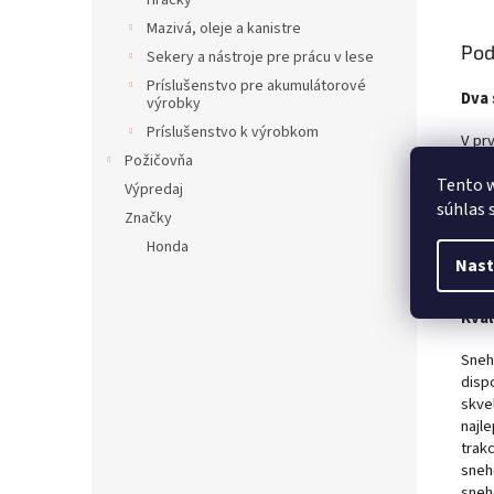
Hračky
Mazivá, oleje a kanistre
Pod
Sekery a nástroje pre prácu v lese
Príslušenstvo pre akumulátorové
Dva
výrobky
Príslušenstvo k výrobkom
V pr
Požičovňa
vyhod
aleb
Tento w
Výpredaj
cm. 
súhlas 
Značky
použ
Honda
rozm
Nast
život
Kval
Sneh
dispo
skve
najl
trak
sneh
sneh