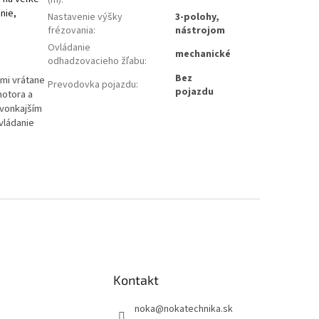
nie,
Nastavenie výšky
3-polohy,
frézovania
:
nástrojom
Ovládanie
mechanické
odhadzovacieho žľabu
:
Bez
mi vrátane
Prevodovka pojazdu
:
pojazdu
motora a
 vonkajším
vládanie
Kontakt
noka
@
nokatechnika.sk