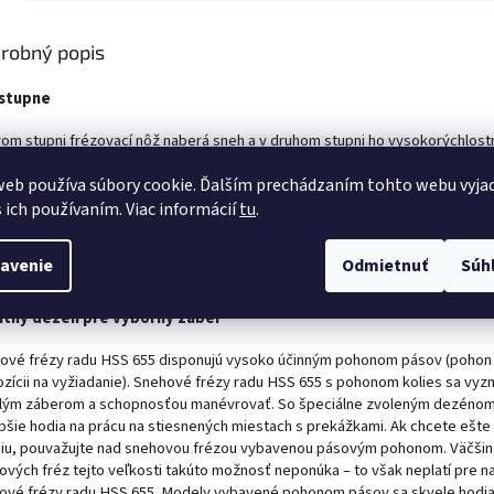
robný popis
 stupne
vom stupni frézovací nôž naberá sneh a v druhom stupni ho vysokorýchlost
í čo najďalej.
Naše dvojstupňové snehové frézy radu HSS 655 ideálne pr
o profesionálne používanie, sú vhodné na odstránenie snehovej vrstvy s hĺ
eb používa súbory cookie. Ďalším prechádzaním tohto webu vyja
Sú navrhnuté tak, aby poskytovali najlepší pomer medzi úspornosťou, jed
s ich používaním. Viac informácií
tu
.
ívania a výkonom. Dokážu odstrániť až 37 ton snehu za hodinu a to pri rela
eroch a nízkej hmotnosti. Vďaka tomu vám tieto snehové frézy skutočne u
avenie
Odmietnuť
Súh
.
itný dezén pre výborný záber
ové frézy radu HSS 655 disponujú vysoko účinným pohonom pásov (pohon 
zícii na vyžiadanie).
Snehové frézy radu HSS 655 s pohonom kolies sa vyzn
lým záberom a schopnosťou manévrovať. So špeciálne zvoleným dezénom
epšie hodia na prácu na stiesnených miestach s prekážkami. Ak chcete ešte 
ciu, pouvažujte nad snehovou frézou vybavenou pásovým pohonom. Väčšin
ových fréz tejto veľkosti takúto možnosť neponúka – to však neplatí pre n
ové frézy radu HSS 655. Modely vybavené pohonom pásov sa skvele hodia