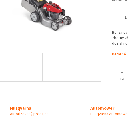
Môžeme d
Benzínová
zberný k
dosiahnu
Detailné 
TLAČ
Automower
Husqvarna
Husqvarna Automower
Autorizovaný predajca