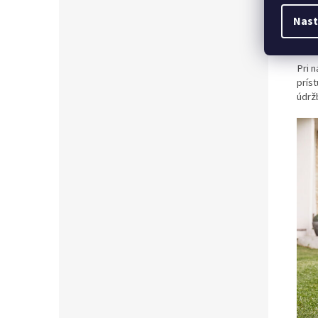
Nast
Nízk
Pri 
prís
údrž