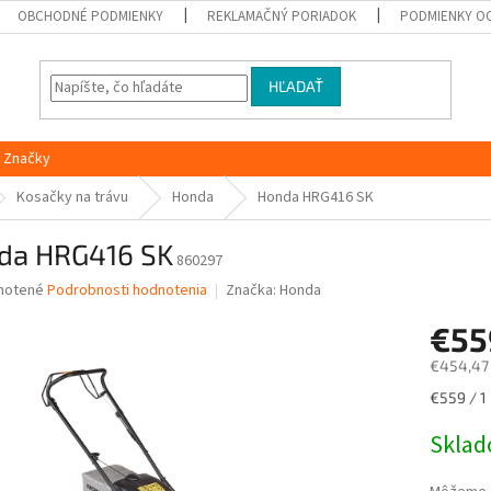
OBCHODNÉ PODMIENKY
REKLAMAČNÝ PORIADOK
PODMIENKY O
HĽADAŤ
Značky
Kosačky na trávu
Honda
Honda HRG416 SK
da HRG416 SK
860297
né
notené
Podrobnosti hodnotenia
Značka:
Honda
nie
€5
u
€454,47
Jednotk
€559 / 1 
cena:
iek.
Skla