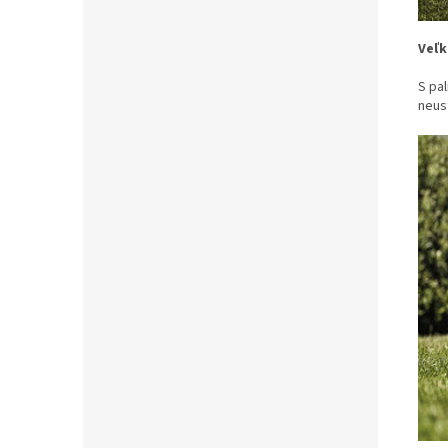
Veľk
S pa
neus