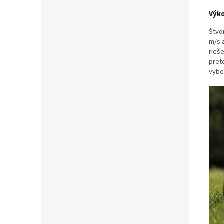
Výko
Štvo
m/s 
rieše
pret
vybe