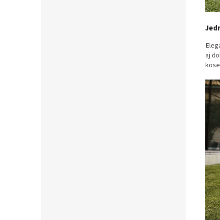
Jedn
Elega
aj do
kose