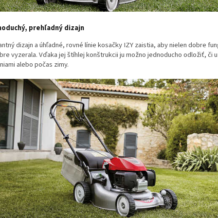
oduchý, prehľadný dizajn
ntný dizajn a úhľadné, rovné línie kosačky IZY zaistia, aby nielen dobre fun
bre vyzerala. Vďaka jej štíhlej konštrukcii ju možno jednoducho odložiť, či 
niami alebo počas zimy.