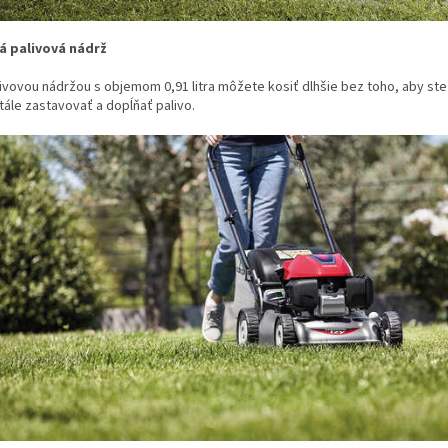
á palivová nádrž
livovou nádržou s objemom 0,91 litra môžete kosiť dlhšie bez toho, aby ste
tále zastavovať a dopĺňať palivo.