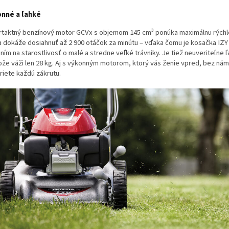
nné a ľahké
rtaktný benzínový motor GCVx s objemom 145 cm³ ponúka maximálnu rýchl
a dokáže dosiahnuť až 2 900 otáčok za minútu – vďaka čomu je kosačka IZ
ním na starostlivosť o malé a stredne veľké trávniky. Je tiež neuveriteľne ľ
ože váži len 28 kg. Aj s výkonným motorom, ktorý vás ženie vpred, bez ná
riete každú zákrutu.