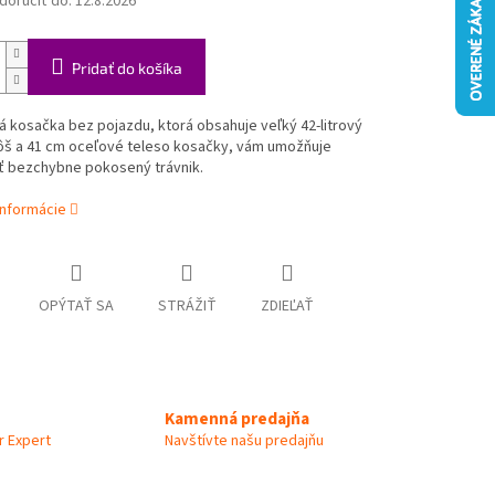
oručiť do:
12.8.2026
Pridať do košíka
 kosačka bez pojazdu, ktorá obsahuje veľký 42-litrový
ôš a 41 cm oceľové teleso kosačky, vám umožňuje
ť bezchybne pokosený trávnik.
informácie
OPÝTAŤ SA
STRÁŽIŤ
ZDIEĽAŤ
Kamenná predajňa
 Expert
Navštívte našu predajňu