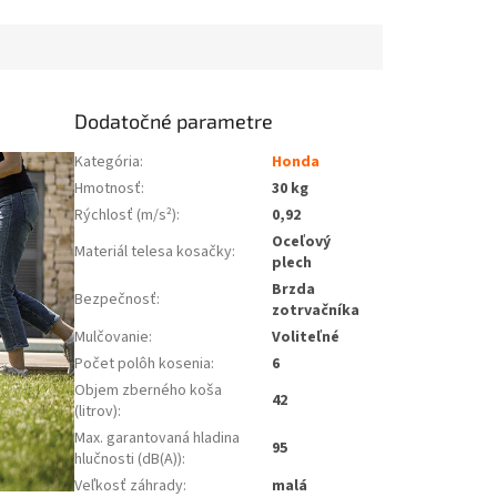
Dodatočné parametre
Kategória
:
Honda
Hmotnosť
:
30 kg
Rýchlosť (m/s²)
:
0,92
Oceľový
Materiál telesa kosačky
:
plech
Brzda
Bezpečnosť
:
zotrvačníka
Mulčovanie
:
Voliteľné
Počet polôh kosenia
:
6
Objem zberného koša
42
(litrov)
:
Max. garantovaná hladina
95
hlučnosti (dB(A))
:
Veľkosť záhrady
:
malá