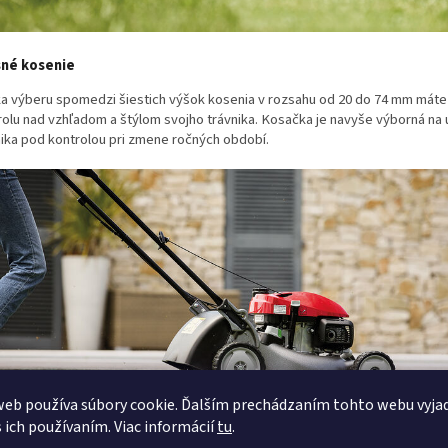
né kosenie
a výberu spomedzi šiestich výšok kosenia v rozsahu od 20 do 74 mm máte
rolu nad vzhľadom a štýlom svojho trávnika. Kosačka je navyše výborná na 
nika pod kontrolou pri zmene ročných období.
eb používa súbory cookie. Ďalším prechádzaním tohto webu vyja
s ich používaním. Viac informácií
tu
.