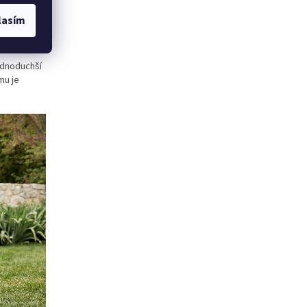
lasím
ednoduchší
mu je