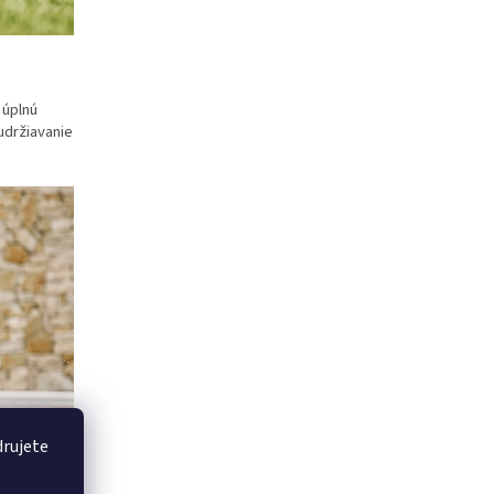
 úplnú
udržiavanie
drujete