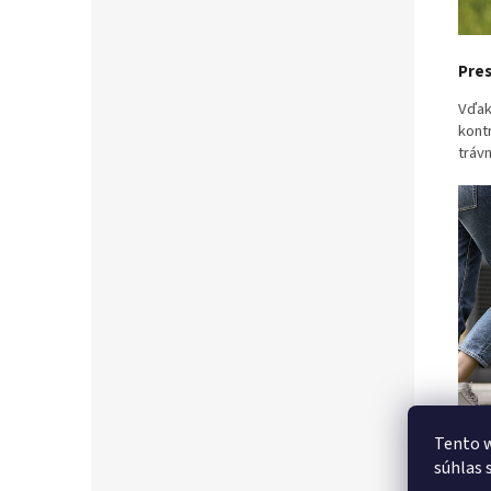
Pres
Vďak
kont
tráv
Tento w
súhlas 