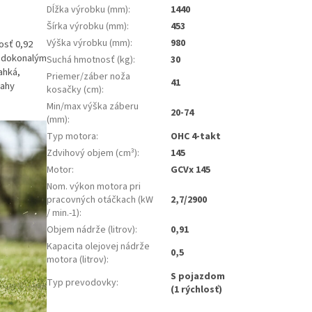
Dĺžka výrobku (mm)
:
1440
Šírka výrobku (mm)
:
453
Výška výrobku (mm)
:
980
osť 0,92
Y dokonalým
Suchá hmotnosť (kg)
:
30
ahká,
Priemer/záber noža
41
mahy
kosačky (cm)
:
Min/max výška záberu
20-74
(mm)
:
Typ motora
:
OHC 4-takt
Zdvihový objem (cm³)
:
145
Motor
:
GCVx 145
Nom. výkon motora pri
pracovných otáčkach (kW
2,7/2900
/ min.-1)
:
Objem nádrže (litrov)
:
0,91
Kapacita olejovej nádrže
0,5
motora (litrov)
:
S pojazdom
Typ prevodovky
:
(1 rýchlosť)