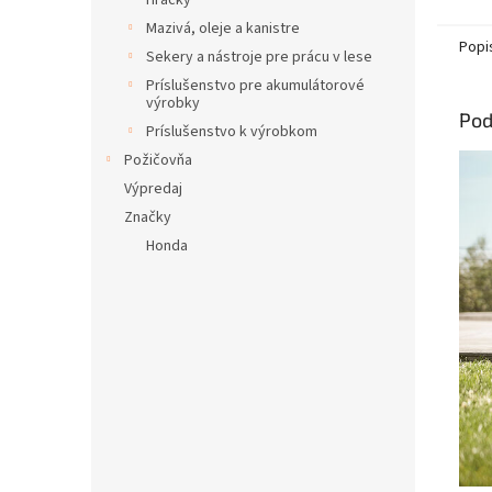
Hračky
Mazivá, oleje a kanistre
Popi
Sekery a nástroje pre prácu v lese
Príslušenstvo pre akumulátorové
výrobky
Pod
Príslušenstvo k výrobkom
Požičovňa
Výpredaj
Značky
Honda