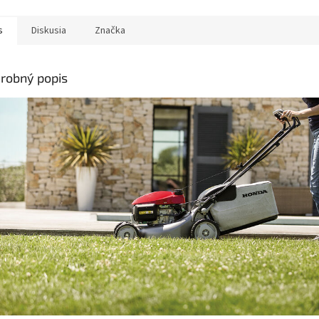
s
Diskusia
Značka
robný popis