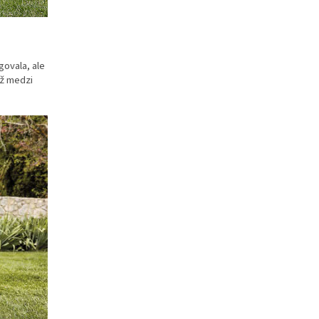
govala, ale
už medzi