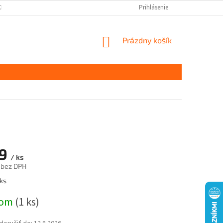
CHRANY OSOBNÝCH ÚDAJOV
DOPRAVA A PLATBA
Prihlásenie
KONTAKT
S
NÁKUPNÝ
Prázdny košík
KOŠÍK
59
/ ks
 bez DPH
ová
ks
dom
(1 ks)