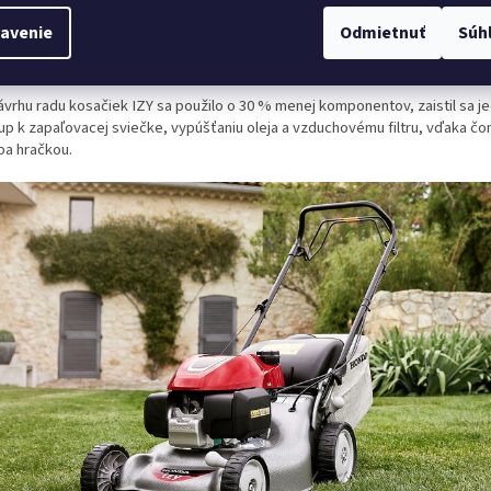
avenie
Odmietnuť
Súh
e nároky na údržbu
návrhu radu kosačiek IZY sa použilo o 30 % menej komponentov, zaistil sa j
tup k zapaľovacej sviečke, vypúšťaniu oleja a vzduchovému filtru, vďaka čo
ba hračkou.