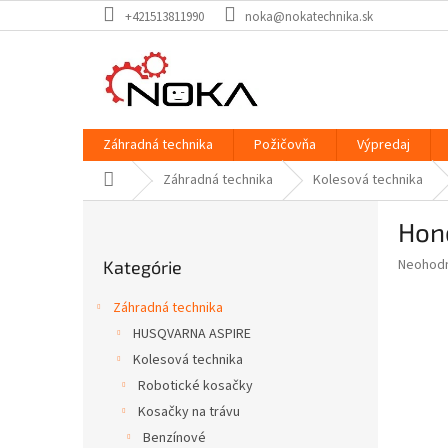
Prejsť
+421513811990
noka@nokatechnika.sk
na
obsah
Záhradná technika
Požičovňa
Výpredaj
Domov
Záhradná technika
Kolesová technika
B
Hon
o
Preskočiť
č
Priemer
Neohod
Kategórie
kategórie
n
hodnote
ý
produkt
Záhradná technika
p
je
HUSQVARNA ASPIRE
0,0
a
z
Kolesová technika
n
5
e
Robotické kosačky
hviezdič
l
Kosačky na trávu
Benzínové