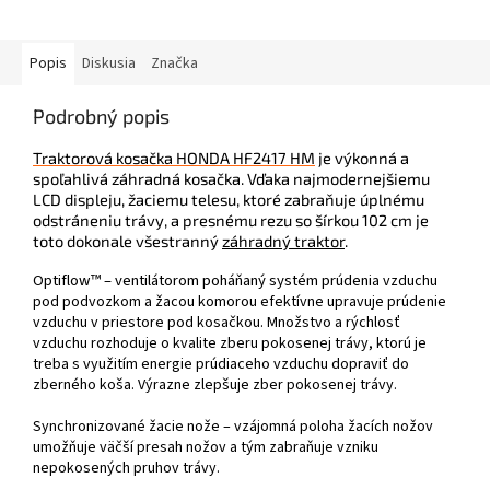
Popis
Diskusia
Značka
Podrobný popis
Traktorová kosačka HONDA HF2417 HM
je výkonná a
spoľahlivá záhradná kosačka. Vďaka najmodernejšiemu
LCD displeju, žaciemu telesu, ktoré zabraňuje úplnému
odstráneniu trávy, a presnému rezu so šírkou 102 cm je
toto dokonale všestranný
záhradný traktor
.
Optiflow™ – ventilátorom poháňaný systém prúdeni
a vzduchu
pod podvozkom a žacou komorou efektívne upravuje prúdenie
vzduchu v priestore pod kosačkou. Množstvo a rýchlosť
vzduchu rozhoduje o kvalite zberu pokosenej trávy, ktorú je
treba s využitím energie prúdiaceho vzduchu dopraviť do
zberného koša. Výrazne zlepšuje zber pokosenej trávy.
Synchronizované žacie nože – vzájomná poloha žacích nožov
umožňuje väčší presah nožov a tým zabraňuje vzniku
nepokosených pruhov trávy.