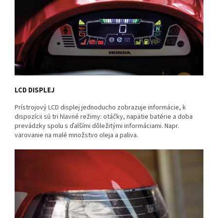
LCD DISPLEJ
Prístrojový LCD displej jednoducho zobrazuje informácie, k
dispozícii sú tri hlavné režimy: otáčky, napätie batérie a doba
prevádzky spolu s ďalšími dôležitými informáciami. Napr.
varovanie na malé množstvo oleja a paliva.