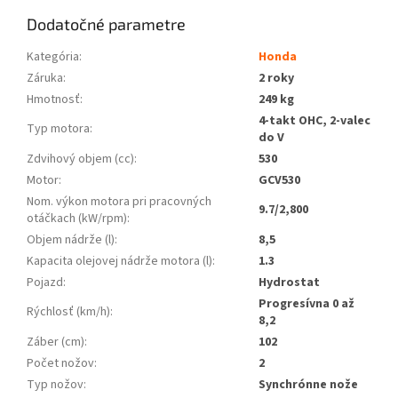
Dodatočné parametre
Kategória
:
Honda
Záruka
:
2 roky
Hmotnosť
:
249 kg
4-takt OHC, 2-valec
Typ motora
:
do V
Zdvihový objem (cc)
:
530
Motor
:
GCV530
Nom. výkon motora pri pracovných
9.7/2,800
otáčkach (kW/rpm)
:
Objem nádrže (l)
:
8,5
Kapacita olejovej nádrže motora (l)
:
1.3
Pojazd
:
Hydrostat
Progresívna 0 až
Rýchlosť (km/h)
:
8,2
Záber (cm)
:
102
Počet nožov
:
2
Typ nožov
:
Synchrónne nože