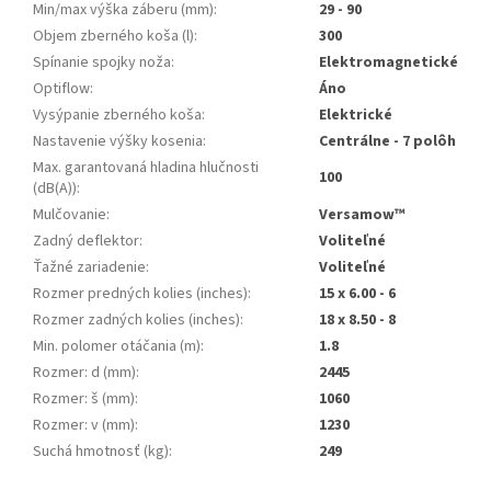
Min/max výška záberu (mm)
:
29 - 90
Objem zberného koša (l)
:
300
Spínanie spojky noža
:
Elektromagnetické
Optiflow
:
Áno
Vysýpanie zberného koša
:
Elektrické
Nastavenie výšky kosenia
:
Centrálne - 7 polôh
Max. garantovaná hladina hlučnosti
100
(dB(A))
:
Mulčovanie
:
Versamow™
Zadný deflektor
:
Voliteľné
Ťažné zariadenie
:
Voliteľné
Rozmer predných kolies (inches)
:
15 x 6.00 - 6
Rozmer zadných kolies (inches)
:
18 x 8.50 - 8
Min. polomer otáčania (m)
:
1.8
Rozmer: d (mm)
:
2445
Rozmer: š (mm)
:
1060
Rozmer: v (mm)
:
1230
Suchá hmotnosť (kg)
:
249