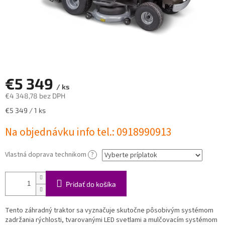
€5 349
/ ks
€4 348,78
bez DPH
Jednotková
€5 349 / 1 ks
cena:
Na objednávku info tel.: 0918990913
Vlastná doprava technikom
?
Pridať do košíka
Tento záhradný traktor sa vyznačuje skutočne pôsobivým systémom
zadržania rýchlosti, tvarovanými LED svetlami a mulčovacím systémom