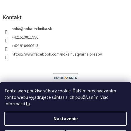
Kontakt
noka
@
nokatechnika.sk
+421513811990
+421918990913
https://www.facebook.com/noka.husqvarna.presov
Tento web používa súbory cookie. Ďalším prechádzaním
tohto webu vyjadrujete súhlas s ich používaním. Viac
informácií
tu
.
Vytvoril Shoptet
Nastavenie
Copyright 2026
Noka
. Všetky práva vyhradené.
Upraviť nastavenie
cookies