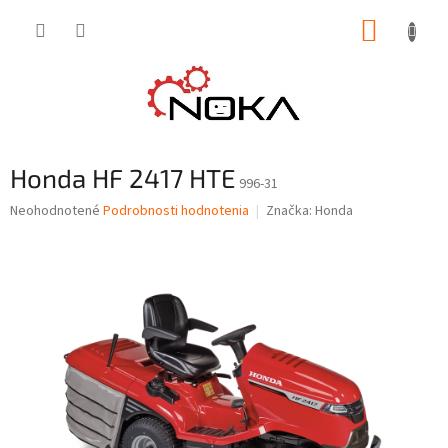
Prejsť
NÁKUP
na
obsah
KOŠÍK
Honda HF 2417 HTE
996-31
Priemerné
Neohodnotené
Podrobnosti hodnotenia
Značka:
Honda
hodnotenie
produktu
je
0,0
z
5
hviezdičiek.