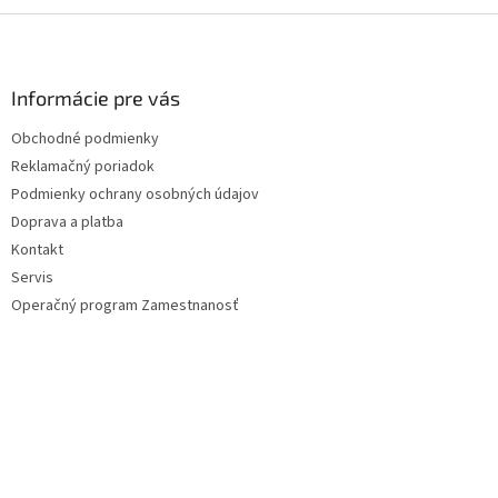
Z
á
p
ä
Informácie pre vás
t
Obchodné podmienky
i
Reklamačný poriadok
e
Podmienky ochrany osobných údajov
Doprava a platba
Kontakt
Servis
Operačný program Zamestnanosť