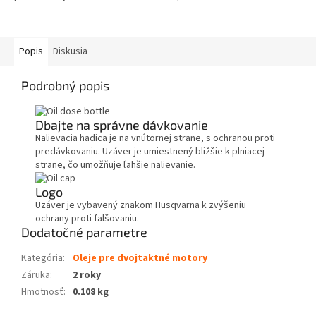
Popis
Diskusia
Podrobný popis
Dbajte na správne dávkovanie
Nalievacia hadica je na vnútornej strane, s ochranou proti
predávkovaniu. Uzáver je umiestnený bližšie k plniacej
strane, čo umožňuje ľahšie nalievanie.
Logo
Uzáver je vybavený znakom Husqvarna k zvýšeniu
ochrany proti falšovaniu.
Dodatočné parametre
Kategória
:
Oleje pre dvojtaktné motory
Záruka
:
2 roky
Hmotnosť
:
0.108 kg