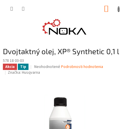
Prejsť
NÁKUP
na
obsah
KOŠÍK
Dvojtaktný olej, XP® Synthetic 0,1 l
578 18 03-03
Priemerné
Neohodnotené
Podrobnosti hodnotenia
Akcia
Tip
hodnotenie
Značka:
Husqvarna
produktu
je
0,0
z
5
hviezdičiek.