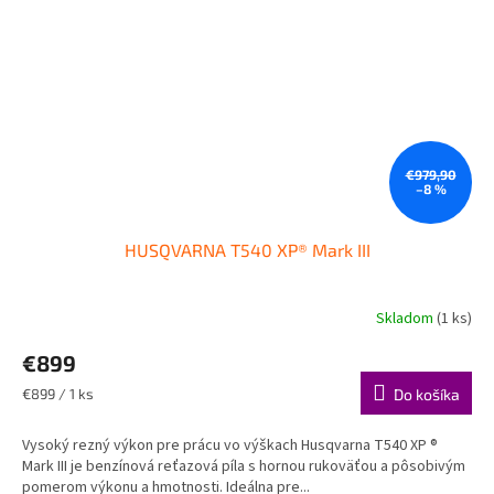
€979,90
–8 %
HUSQVARNA T540 XP® Mark III
Skladom
(1 ks)
€899
Jednotková
€899 / 1 ks
Do košíka
cena:
Vysoký rezný výkon pre prácu vo výškach Husqvarna T540 XP ®
Mark III je benzínová reťazová píla s hornou rukoväťou a pôsobivým
pomerom výkonu a hmotnosti. Ideálna pre...