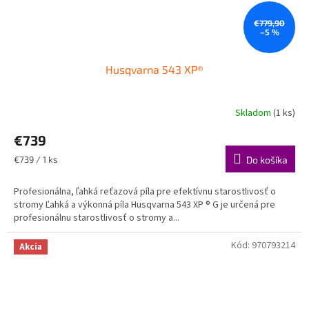
€779,90
–5 %
Husqvarna 543 XP®
Skladom
(1 ks)
€739
Jednotková
€739 / 1 ks
Do košíka
cena:
Profesionálna, ľahká reťazová píla pre efektívnu starostlivosť o
stromy Ľahká a výkonná píla Husqvarna 543 XP ® G je určená pre
profesionálnu starostlivosť o stromy a...
Kód:
970793214
Akcia