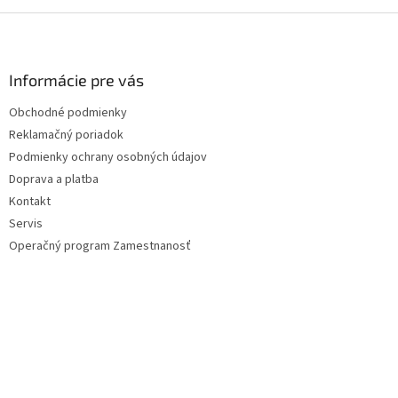
Z
á
p
ä
Informácie pre vás
t
Obchodné podmienky
i
Reklamačný poriadok
e
Podmienky ochrany osobných údajov
Doprava a platba
Kontakt
Servis
Operačný program Zamestnanosť