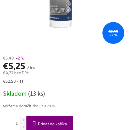
€5,40
–2 %
€5,40
–2 %
€5,25
/ ks
€4,27 bez DPH
Jednotková
€52,50 / 1 l
cena:
Skladom
(13 ks)
Môžeme doručiť do:
12.8.2026
Pridať do košíka