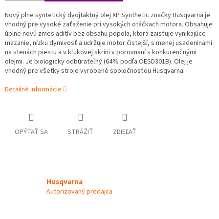
Nový plne syntetický dvojtaktný olej XP Synthetic značky Husqvarna je
vhodný pre vysoké zaťaženie pri vysokých otáčkach motora. Obsahuje
úplne novú zmes aditív bez obsahu popola, ktorá zaisťuje vynikajúce
mazanie, nízku dymivosť a udržuje motor čistejší, s menej usadeninami
na stenách piestu a v kľukovej skrini v porovnaní s konkurenčnými
olejmi. Je biologicky odbúrateľný (64% podľa OESD301B). Olej je
vhodný pre všetky stroje vyrobené spoločnosťou Husqvarna.
Detailné informácie
OPÝTAŤ SA
STRÁŽIŤ
ZDIEĽAŤ
Husqvarna
Autorizovaný predajca