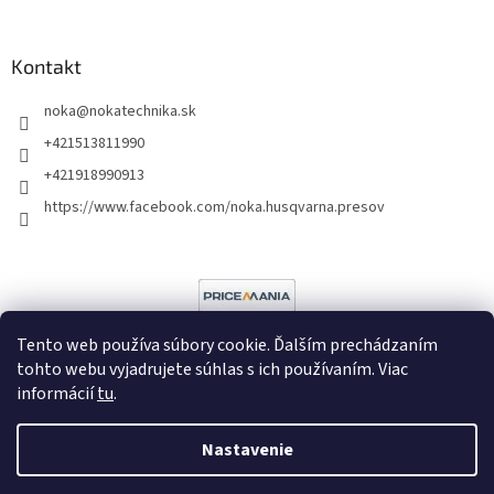
Kontakt
noka
@
nokatechnika.sk
+421513811990
+421918990913
https://www.facebook.com/noka.husqvarna.presov
Tento web používa súbory cookie. Ďalším prechádzaním
tohto webu vyjadrujete súhlas s ich používaním. Viac
informácií
tu
.
Vytvoril Shoptet
Nastavenie
Copyright 2026
Noka
. Všetky práva vyhradené.
Upraviť nastavenie
cookies