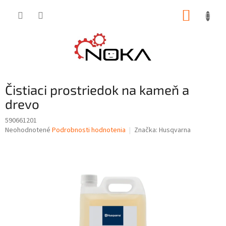
Prejsť
NÁKUP
na
obsah
KOŠÍK
Čistiaci prostriedok na kameň a
drevo
590661201
Priemerné
Neohodnotené
Podrobnosti hodnotenia
Značka:
Husqvarna
hodnotenie
produktu
je
0,0
z
5
hviezdičiek.