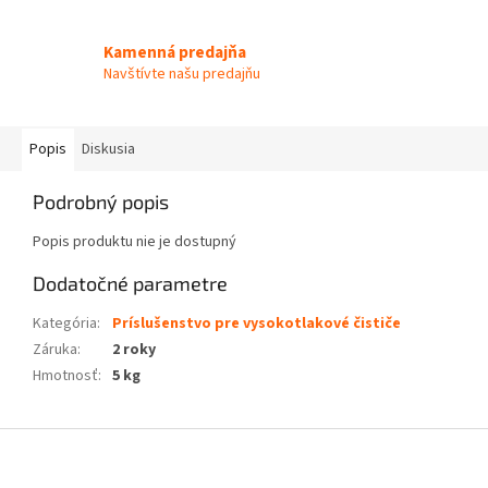
Kamenná predajňa
Navštívte našu predajňu
Popis
Diskusia
Podrobný popis
Popis produktu nie je dostupný
Dodatočné parametre
Kategória
:
Príslušenstvo pre vysokotlakové čističe
Záruka
:
2 roky
Hmotnosť
:
5 kg
Z
á
p