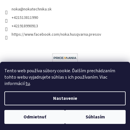
noka
@
nokatechnika.sk
+421513811990
+421918990913
https://www.facebook.com/noka.husqvarna.presov
Tento web používa súbory cookie. Ďalším prechádzaním
tohto webu vyjadrujete súhlas s ich používaním. Viac
informácií
tu
.
Vytvoril Shoptet
Nastavenie
Copyright 2026
Noka
. Všetky práva vyhradené.
Upraviť nastavenie
cookies
Poradíme vám?
Odmietnuť
Súhlasím