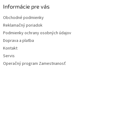
ä
Informácie pre vás
t
Obchodné podmienky
i
Reklamačný poriadok
e
Podmienky ochrany osobných údajov
Doprava a platba
Kontakt
Servis
Operačný program Zamestnanosť