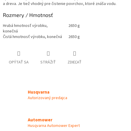
a dreva. Je tiež vhodný pre čistenie povrchov, ktoré znáša vodu.
Rozmery / Hmotnosť
Hrubá hmotnosť výrobku,
2650 g
konečná
Čistá hmotnosť výrobku, konečná
2650 g
OPÝTAŤ SA
STRÁŽIŤ
ZDIEĽAŤ
Husqvarna
Autorizovaný predajca
Automower
Husqvarna Automower Expert