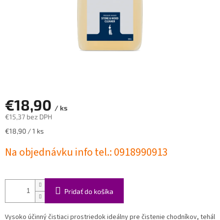
€18,90
/ ks
€15,37 bez DPH
Jednotková
€18,90 / 1 ks
cena:
Na objednávku info tel.: 0918990913
Pridať do košíka
Vysoko účinný čistiaci prostriedok ideálny pre čistenie chodníkov, tehál